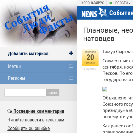
КОРОНАВИРУС
НОВОСТИ
События
Плановые, нео
натовцев
Тимур Сыртла
отметили
Добавить материал
20
Совместные ст
человек
Метки
сентября, нос
в архиве
Песков. По ег
Регионы
государства и
Объявлено, ч
Союзного госу
президиума «О
Последние комментарии
почему эти уч
Читайте новости в телеграм
Как ранее соо
Сообщить об ошибке
планирование