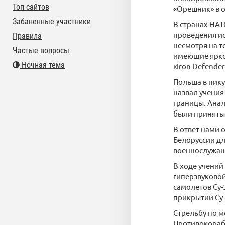
Топ сайтов
«Орешник» в о
Забаненные участники
В странах НАТ
проведения ис
Правила
несмотря на т
Частые вопросы
имеющие ярко
Ночная тема
«Iron Defender
Польша в пику
назвал учения
границы. Ана
были приняты
В ответ нами 
Белоруссии дл
военнослужащи
В ходе учений
гиперзвуково
самолетов Су
прикрытии Су-
Стрельбу по м
Противокорабе