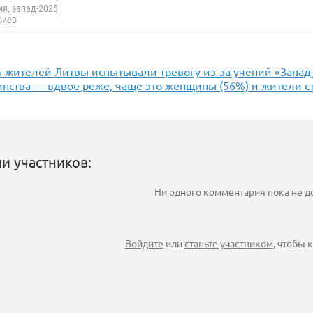
ия
,
запад-2025
риев
 жителей Литвы испытывали тревогу из-за учений «Запад
нства — вдвое реже, чаще это женщины (56%) и жители ст
и участников:
Ни одного комментария пока не 
Войдите
или
станьте участником
, чтобы