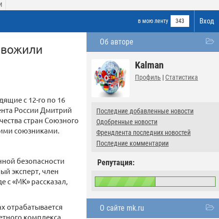
И
Вход
в мою ленту
343
Об авторе
евожили
Kalman
Профиль
|
Статистика
ящие с 12-го по 16
дента России Дмитрий
Последние добавленные новости
чества стран Союзного
Одобренные новости
кими союзниками.
Френдлента последних новостей
Последние комментарии
нной безопасности
Репутация:
ый эксперт, член
е с «МК» рассказал,
ах отрабатывается
О сайте mk.ru
етного комплекса