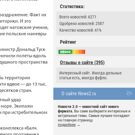
Статистика:
раздражение. Факт их
Всего новостей: 6271
иторики. И это
Одобрено новостей: 2587
одят натовские учения,
Качество новостей: 41%
щие польские маневры
Рейтинг
министр Дональд Туск
аничили полеты вдоль
душного пространства
Отзывы о сайте (395)
Интересный сайт. Иногда дельные
убь территории
статьи есть, иногда фуфло.
ти вдвое — до 13 тыс.
есятков стран.
О сайте News2.ru
етный удар
 море. Экипажи
Новости 2.0 — новостной сайт нового
формата.
Вы сами выбираете интересные и
м при истребительном
актуальные темы. Самые лучшие попадают
на главную страницу.
подробнее
→
 комплекса «Бал».
вного противника.