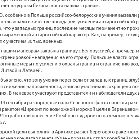
твет на угрозы безопасности нашим странам.
О, особенно в Польше российско-белорусские учения вызвали 
пользовали в качестве повода для усиления антироссийской р
о, что у западных границ последние месяцы перманентно прох
 выраженный антироссийский характер. Как, например, теку
» с участием 30 тыс. военных.
 нашим маневрам закрыла границу с Белоруссией, а премьер-
 «тренировкой» нападения на его страну. Польские власти огр
логичные меры по усилению охраны границ и ограничению воз
 Литвой и Латвией.
объявлено, что зону учения перенесли от западных границ вгл
я снижения напряженности, а число участников сокращено поч
х. В маневрах участвуют представители и наблюдатели двух д
 14 сентября разнородные силы Северного флота нанесли рак
й ракетой «Циркон» по возможной морской цели в Баренцевом
-34 отработали нанесение бомбовых ударов по наземным целя
57.
орской цели выполнил в Арктике расчет берегового ракетного
льная крылатая ракета «Уран» поразила отряд кораблей усло