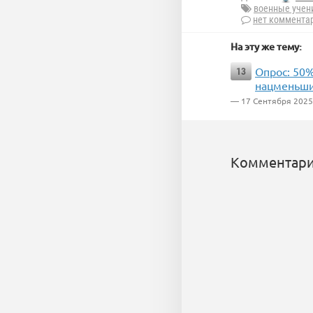
военные учен
нет коммента
На эту же тему:
Опрос: 50%
13
нацменьши
— 17 Сентября 2025
Комментари