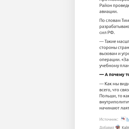
Район проведе
авиации.
По словам Тим
разрабатываю
сил РФ.
— Такие масшт
стороны стран
вызовам и угр
операции. «За
учебному план
— А почему то
— Как мы види
всего, что св
Польши, то ка
внутриполитич
начинают лаят
Источник:
h
Добавил
Kal