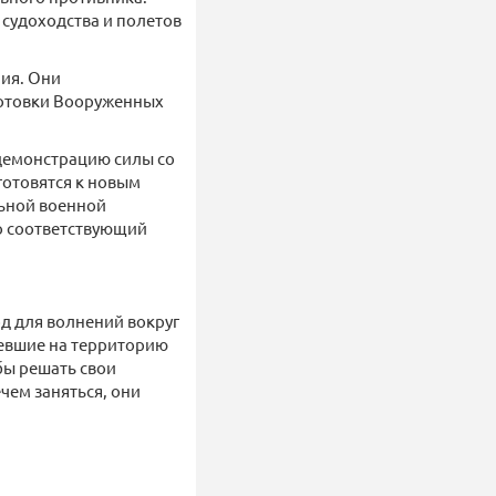
 судоходства и полетов
ния. Они
готовки Вооруженных
 демонстрацию силы со
готовятся к новым
льной военной
ко соответствующий
од для волнений вокруг
етевшие на территорию
бы решать свои
ечем заняться, они