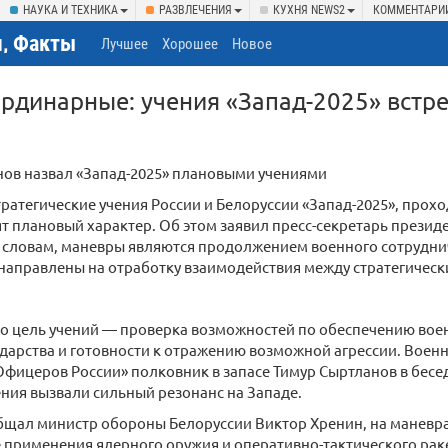
НАУКА И ТЕХНИКА
РАЗВЛЕЧЕНИЯ
КУХНЯ NEWS2
КОММЕНТАРИ
, Факты
Лучшее
Хорошее
Новое
рдинарные: учения «Запад-2025» встр
нов назвал «Запад-2025» плановыми учениями
ратегические учения России и Белоруссии «Запад-2025», проход
ят плановый характер. Об этом заявил пресс-секретарь прези
о словам, маневры являются продолжением военного сотрудни
 направлены на отработку взаимодействия между стратегичес
то цель учений — проверка возможностей по обеспечению вое
дарства и готовности к отражению возможной агрессии. Военн
фицеров России» полковник в запасе Тимур Сыртланов в бесед
ения вызвали сильный резонанс на Западе.
бщал министр обороны Белоруссии Виктор Хренин, на маневр
 применения ядерного оружия и оперативно-тактического рак