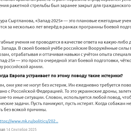
ния ракетной стрельбы был заранее закрыт для гражданского
ура Сыртланова, «Запад-2025» — это плановые ежегодные уче
тся за несколько лет вперёд в рамках программы боевой под
абные учения не проводятся в качестве ответа на какую-либо
 Запада. В своей боевой учёбе российские Вооружённые силы 
озам, отрабатывая и оттачивая навыки с учётом опыта специа
пад-25» — это просто очередной этап боевой подготовки, чёт
у российской армии.
гда Европа устраивает по этому поводу такие истерики?
м, они уже не могут без истерик. Им ежедневно требуется пов
язано с Российской Федерацией. То это украинские дроны, зал
кие-то иные ситуации. Словом, используется любой повод, что
еские задачи. Пусть паникуют, пусть истерят. Когда собакам н
ь без всякой причины.
ttps://www.mk.ru/politics/202...
man
14 Сентября 2025