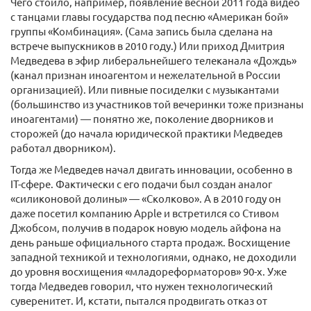
Чего стоило, например, появление весной 2011 года видео
с танцами главы государства под песню «Американ бой»
группы «Комбинация». (Сама запись была сделана на
встрече выпускников в 2010 году.) Или приход Дмитрия
Медведева в эфир либеральнейшего телеканала «Дождь»
(канал признан иноагентом и нежелательной в России
организацией). Или пивные посиделки с музыкантами
(большинство из участников той вечеринки тоже признаны
иноагентами) — понятно же, поколение дворников и
сторожей (до начала юридической практики Медведев
работал дворником).
Тогда же Медведев начал двигать инновации, особенно в
IT-сфере. Фактически с его подачи был создан аналог
«силиконовой долины» — «Сколково». А в 2010 году он
даже посетил компанию Apple и встретился со Стивом
Джобсом, получив в подарок новую модель айфона на
день раньше официального старта продаж. Восхищение
западной техникой и технологиями, однако, не доходили
до уровня восхищения «младореформаторов» 90-х. Уже
тогда Медведев говорил, что нужен технологический
суверенитет. И, кстати, пытался продвигать отказ от