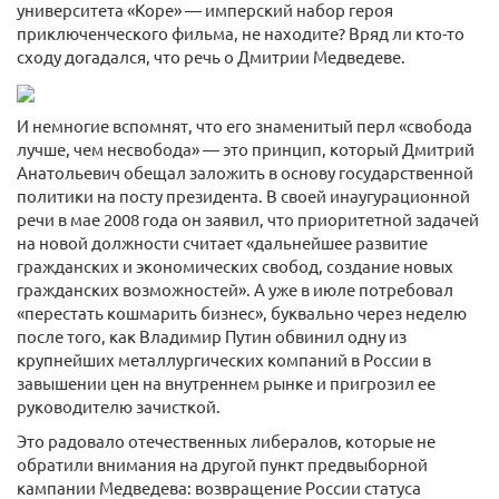
университета «Коре» — имперский набор героя
приключенческого фильма, не находите? Вряд ли кто-то
сходу догадался, что речь о Дмитрии Медведеве.
И немногие вспомнят, что его знаменитый перл «свобода
лучше, чем несвобода» — это принцип, который Дмитрий
Анатольевич обещал заложить в основу государственной
политики на посту президента. В своей инаугурационной
речи в мае 2008 года он заявил, что приоритетной задачей
на новой должности считает «дальнейшее развитие
гражданских и экономических свобод, создание новых
гражданских возможностей». А уже в июле потребовал
«перестать кошмарить бизнес», буквально через неделю
после того, как Владимир Путин обвинил одну из
крупнейших металлургических компаний в России в
завышении цен на внутреннем рынке и пригрозил ее
руководителю зачисткой.
Это радовало отечественных либералов, которые не
обратили внимания на другой пункт предвыборной
кампании Медведева: возвращение России статуса