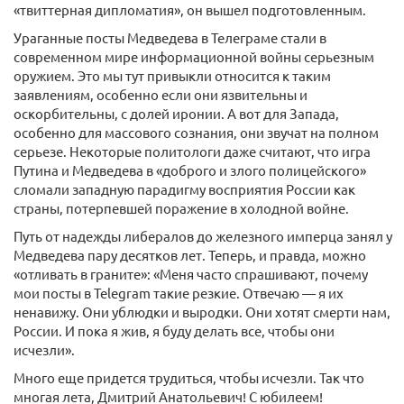
«твиттерная дипломатия», он вышел подготовленным.
Ураганные посты Медведева в Телеграме стали в
современном мире информационной войны серьезным
оружием. Это мы тут привыкли относится к таким
заявлениям, особенно если они язвительны и
оскорбительны, с долей иронии. А вот для Запада,
особенно для массового сознания, они звучат на полном
серьезе. Некоторые политологи даже считают, что игра
Путина и Медведева в «доброго и злого полицейского»
сломали западную парадигму восприятия России как
страны, потерпевшей поражение в холодной войне.
Путь от надежды либералов до железного имперца занял у
Медведева пару десятков лет. Теперь, и правда, можно
«отливать в граните»: «Меня часто спрашивают, почему
мои посты в Telegram такие резкие. Отвечаю — я их
ненавижу. Они ублюдки и выродки. Они хотят смерти нам,
России. И пока я жив, я буду делать все, чтобы они
исчезли».
Много еще придется трудиться, чтобы исчезли. Так что
многая лета, Дмитрий Анатольевич! С юбилеем!