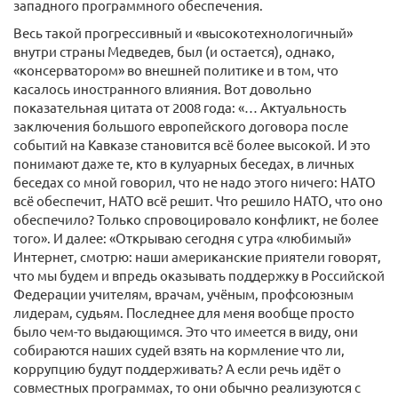
западного программного обеспечения.
Весь такой прогрессивный и «высокотехнологичный»
внутри страны Медведев, был (и остается), однако,
«консерватором» во внешней политике и в том, что
касалось иностранного влияния. Вот довольно
показательная цитата от 2008 года: «… Актуальность
заключения большого европейского договора после
событий на Кавказе становится всё более высокой. И это
понимают даже те, кто в кулуарных беседах, в личных
беседах со мной говорил, что не надо этого ничего: НАТО
всё обеспечит, НАТО всё решит. Что решило НАТО, что оно
обеспечило? Только спровоцировало конфликт, не более
того». И далее: «Открываю сегодня с утра «любимый»
Интернет, смотрю: наши американские приятели говорят,
что мы будем и впредь оказывать поддержку в Российской
Федерации учителям, врачам, учёным, профсоюзным
лидерам, судьям. Последнее для меня вообще просто
было чем-то выдающимся. Это что имеется в виду, они
собираются наших судей взять на кормление что ли,
коррупцию будут поддерживать? А если речь идёт о
совместных программах, то они обычно реализуются с