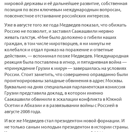
мировой державы и её дальнейшее развитие, собственная
позиция по всем ключевым международным вопросам,
повсеместное отстаивание российских интересов.
Уже в августе того же года Медведев показал, что обижать
Россию не позволит, и заставил Саакашвили нервно
жевать галстук. «Мне было доложено о гибели наших
граждан, в том числе миротворцев, я ни минуты не
колебался и отдал приказ на поражение и ответные
действия», — вспоминал позже Медведев. Международная
реакция была поставлена в игнор, и пятидневная война —
«принуждение Грузии к миру» — завершилась на условиях
России. Стоит заметить, что совершенно оправданно были
проигнорированы западные обвинения в адрес Москвы.
Буквально на днях специальная парламентская комиссия
Грузии представила доклад, в котором именно
Саакашвили обвинили в эскалации конфликта в Южной
Осетии и Абхазии и в развязывании войны с Россией в
августе 2008 года.
И все же Медведев стал президентом новой формации. И
не только самым молодым президентом в истории страны.