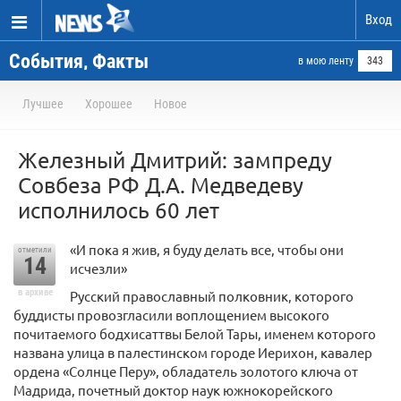
Вход
События, Факты
в мою ленту
343
Лучшее
Хорошее
Новое
Железный Дмитрий: зампреду
Совбеза РФ Д.А. Медведеву
исполнилось 60 лет
«И пока я жив, я буду делать все, чтобы они
отметили
14
исчезли»
в архиве
Русский православный полковник, которого
буддисты провозгласили воплощением высокого
почитаемого бодхисаттвы Белой Тары, именем которого
названа улица в палестинском городе Иерихон, кавалер
ордена «Солнце Перу», обладатель золотого ключа от
Мадрида, почетный доктор наук южнокорейского