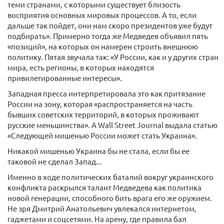
теми странами, с которыми существует близость
восприятия основных мировых процессов. А то, если
дальше так пойдет, они нам скоро президентов уже будут
подбирать». Примерно тогда же Медведев объявил пять
«позиций», на которых он намерен строить внешнюю
политику. Пятая звучала так: «У России, как и у других стран
мира, есть регионы, в которых находятся
привилегированные интересы».
Западная пресса интерпретировала это как притязание
России на зону, которая «распространяется на часть
бывших советских территорий, в которых проживают
русские меньшинства». А Wall Street Journal выдала статью
«Следующей мишенью России может стать Украина».
Никакой мишенью Украина бы не стала, если бы ее
таковой не сделал Запад...
Именно в ходе политических баталий вокруг украинского
конфликта раскрылся талант Медведева как политика
новой генерации, способного бить врага его же оружием.
Не зря Дмитрий Анатольевич увлекался интернетом,
гаджетами и соцсетями. На арену, где правила бал