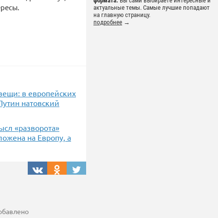
формата.
Вы сами выбираете интересные и
ересы.
актуальные темы. Самые лучшие попадают
на главную страницу.
подробнее
→
вещи: в европейских
Путин натовский
мысл «разворота»
ложена на Европу, а
добавлено