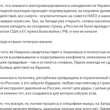
ит, что никакого «неспровоцированного нападения» на Украину
падной коалиции приходят подтверждения, на мировом уровне
действий, все смерти – исключительно на совести НАТО и ман
язавших агрессию. Там, на Западе уже открыто, словно насмехая
умала нападать на соседнюю страну, у России не было вражды
литам США и ЕС нужна была война с РФ, и они ее начали
трук в своем телеграм-канале.
 того же Макрона свидетельствует о лицемерии и полностью о
числе в развязывании и подогревании конфликта, нежелании ег
 даже правдивые – так и останутся словами, Париж никогда не с
боевых действий на Украине.
аинского политика, республика превращена в ограниченный п
ти-Россия», а это забрало будущее, любую перспективу у стра
й инструмент давления на Россию, молот для удара, с целью 
ся именно тот, кто создавался для антироссийских атак.
н, что вскоре, по логике процесса и специфике жанра, на Запа
Украине незачем воевать, реальных причин для этого нет. Также