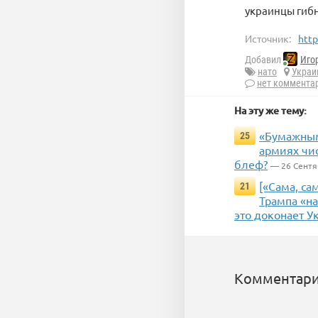
украинцы гибн
Источник:
http
Добавил
Иго
нато
Украи
нет коммента
На эту же тему:
«Бумажным
25
армиях чис
блеф?
— 26 Сентя
[«Сама, са
21
Трампа «на
это доконает У
Комментари