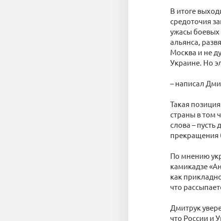
В итоге выход
средоточия за
ужасы боевых 
альянса, разв
Москва и не д
Украине. Но э
– написал Дми
Такая позиция
страны в том 
слова – пусть
прекращения 
По мнению укр
камикадзе «Ан
как прикладно
что рассыпает
Дмитрук увере
что России и 