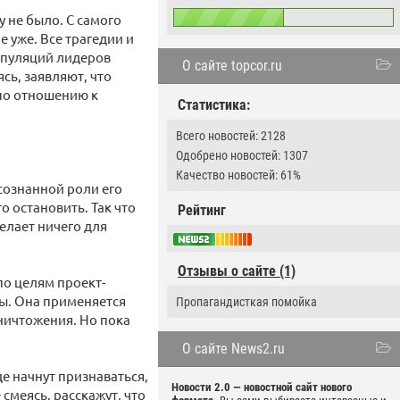
 не было. С самого
 уже. Все трагедии и
ипуляций лидеров
О сайте topcor.ru
сь, заявляют, что
 по отношению к
Статистика:
Всего новостей: 2128
Одобрено новостей: 1307
Качество новостей: 61%
сознанной роли его
о остановить. Так что
Рейтинг
делает ничего для
Отзывы о сайте (1)
о целям проект-
ны. Она применяется
Пропагандисткая помойка
уничтожения. Но пока
О сайте News2.ru
де начнут признаваться,
Новости 2.0 — новостной сайт нового
 смеясь, расскажут, что