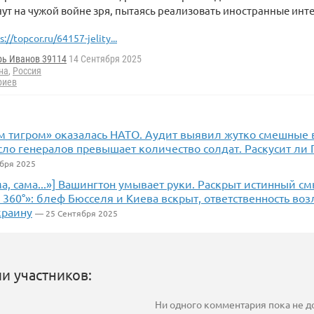
ут на чужой войне зря, пытаясь реализовать иностранные инт
s://topcor.ru/64157-jelity...
рь Иванов 39114
14 Сентября 2025
на
,
Россия
риев
 тигром» оказалась НАТО. Аудит выявил жутко смешные 
ло генералов превышает количество солдат. Раскусит ли 
бря 2025
ма, сама...»] Вашингтон умывает руки. Раскрыт истинный с
 360°»: блеф Бюсселя и Киева вскрыт, ответственность воз
краину
— 25 Сентября 2025
и участников:
Ни одного комментария пока не 