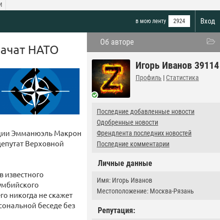
И
Вход
в мою ленту
2924
Об авторе
начат НАТО
Игорь Иванов 39114
Профиль
|
Статистика
Последние добавленные новости
Одобренные новости
нции Эмманюэль Макрон
Френдлента последних новостей
депутат Верховной
Последние комментарии
Личные данные
в известного
Имя: Игорь Иванов
умбийского
Местоположение: Москва-Рязань
го никогда не скажет
сональной беседе без
Репутация: