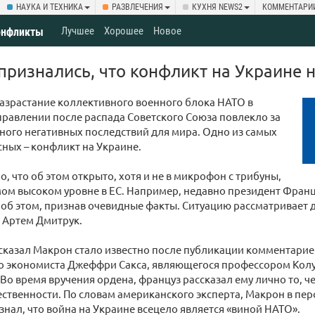
НАУКА И ТЕХНИКА
РАЗВЛЕЧЕНИЯ
КУХНЯ NEWS2
КОММЕНТАРИ
Лучшее
Хорошее
Новое
онфликты
признались, что конфликт на Украине 
азрастание коллективного военного блока НАТО в
равлении после распада Советского Союза повлекло за
ного негативных последствий для мира. Одно из самых
сных – конфликт на Украине.
, что об этом открыто, хотя и не в микрофон с трибуны,
амом высоком уровне в ЕС. Например, недавно президент Фра
об этом, признав очевидные факты. Ситуацию рассматривает 
 Артем Дмитрук.
ссказал Макрон стало известно после публикации комментарие
о экономиста Джеффри Сакса, являющегося профессором Кол
 Во время вручения ордена, француз рассказал ему лично то, че
твенности. По словам американского эксперта, Макрон в пер
знал, что война на Украине всецело является «виной НАТО».