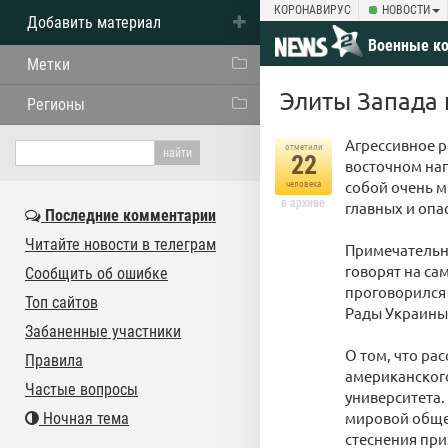
КОРОНАВИРУС
НОВОСТИ
Добавить материал
Военные к
Метки
Элиты Запада 
Регионы
Агрессивное р
отметили
22
восточном нап
собой очень м
человека
в архиве
главных и опа
Последние комментарии
Читайте новости в телеграм
Примечательно
говорят на с
Сообщить об ошибке
проговорился 
Топ сайтов
Рады Украины
Забаненные участники
О том, что ра
Правила
американског
Частые вопросы
университета.
мировой общес
Ночная тема
стеснения при