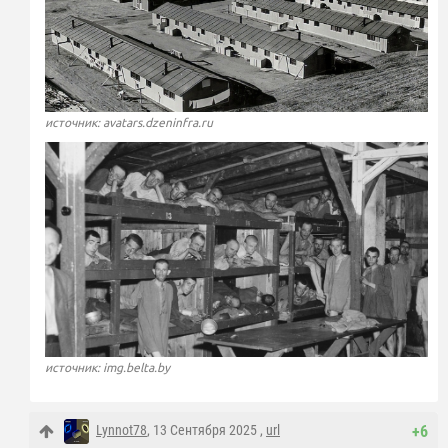
источник: avatars.dzeninfra.ru
источник: img.belta.by
Lynnot78
, 13 Сентября 2025 ,
url
+6