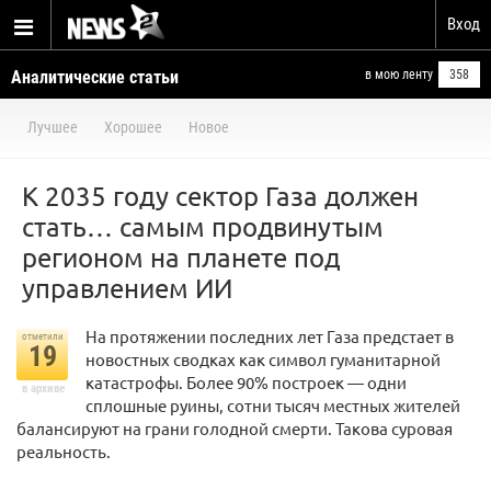
Вход
Аналитические статьи
в мою ленту
358
Лучшее
Хорошее
Новое
К 2035 году сектор Газа должен
стать… самым продвинутым
регионом на планете под
управлением ИИ
На протяжении последних лет Газа предстает в
отметили
19
новостных сводках как символ гуманитарной
катастрофы. Более 90% построек — одни
в архиве
сплошные руины, сотни тысяч местных жителей
балансируют на грани голодной смерти. Такова суровая
реальность.