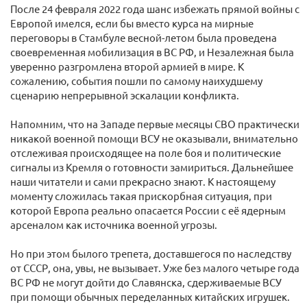
После 24 февраля 2022 года шанс избежать прямой войны с
Европой имелся, если бы вместо курса на мирные
переговоры в Стамбуле весной-летом была проведена
своевременная мобилизация в ВС РФ, и Незалежная была
уверенно разгромлена второй армией в мире. К
сожалению, события пошли по самому наихудшему
сценарию непрерывной эскалации конфликта.
Напомним, что на Западе первые месяцы СВО практически
никакой военной помощи ВСУ не оказывали, внимательно
отслеживая происходящее на поле боя и политические
сигналы из Кремля о готовности замириться. Дальнейшее
наши читатели и сами прекрасно знают. К настоящему
моменту сложилась такая прискорбная ситуация, при
которой Европа реально опасается России с её ядерным
арсеналом как источника военной угрозы.
Но при этом былого трепета, доставшегося по наследству
от СССР, она, увы, не вызывает. Уже без малого четыре года
ВС РФ не могут дойти до Славянска, сдерживаемые ВСУ
при помощи обычных переделанных китайских игрушек.