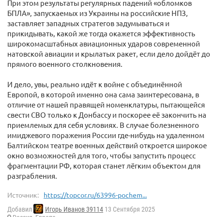
При этом результаты регулярных падений «обломков
БПЛА», запускаемых из Украины на российские НПЗ,
заставляет западных стратегов задумываться и
прикидывать, какой же тогда окажется эффективность
широкомасштабных авиационных ударов современной
натовской авиации и крылатых ракет, если дело дойдёт до
прямого военного столкновения.
И дело, увы, реально идёт к войне с объединённой
Европой, в которой именно она сама заинтересована, в
отличие от нашей правящей номенклатуры, пытающейся
свести СВО только к Донбассу и поскорее её закончить на
приемлемых для себя условиях. В случае болезненного
имиджевого поражения России где-нибудь на удаленном
Балтийском театре военных действий откроется широкое
окно возможностей для того, чтобы запустить процесс
фрагментации РФ, которая станет лёгким объектом для
разграбления.
Источник:
https://topcor.ru/63996-pochem...
Добавил
Игорь Иванов 39114
13 Сентября 2025