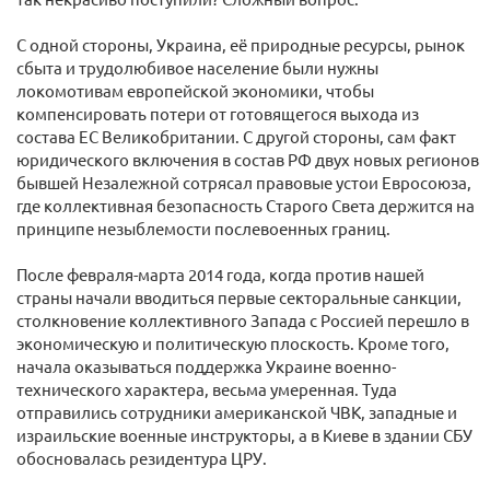
С одной стороны, Украина, её природные ресурсы, рынок
сбыта и трудолюбивое население были нужны
локомотивам европейской экономики, чтобы
компенсировать потери от готовящегося выхода из
состава ЕС Великобритании. С другой стороны, сам факт
юридического включения в состав РФ двух новых регионов
бывшей Незалежной сотрясал правовые устои Евросоюза,
где коллективная безопасность Старого Света держится на
принципе незыблемости послевоенных границ.
После февраля-марта 2014 года, когда против нашей
страны начали вводиться первые секторальные санкции,
столкновение коллективного Запада с Россией перешло в
экономическую и политическую плоскость. Кроме того,
начала оказываться поддержка Украине военно-
технического характера, весьма умеренная. Туда
отправились сотрудники американской ЧВК, западные и
израильские военные инструкторы, а в Киеве в здании СБУ
обосновалась резидентура ЦРУ.