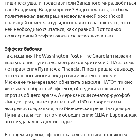
тишине слушали представители Западного мира, добиться
наш Владимир Владимирович? Надо полагать, это была
политическая декларация новоявленной российской
правящей номенклатуры, которая хотела показать, что с
ней необходимо считаться, как с равной. Вот только
долгосрочный эффект оказался несколько иным.
Эффект бабочки
Так, издания The Washington Post и The Guardian назвали
выступление Путина «самой резкой критикой США за семь
лет правления Путина», а Financial Times пришла к выводу,
что если российский лидер своим выступлением в
Мюнхене «намеревался обнажить раскол в НАТО», то оно
«возымело обратный эффект», объединив союзников
«против общего врага». Американский сенатор-русофоб
Линдси Грэм, ныне признанный в РФ террористом и
экстремистом, заявил, что Мюнхенская речь Владимира
Путина стала «сигналом к объединению США и Европы, как
это не удавалось долгие годы».
В общем и целом, эффект оказался противоположным