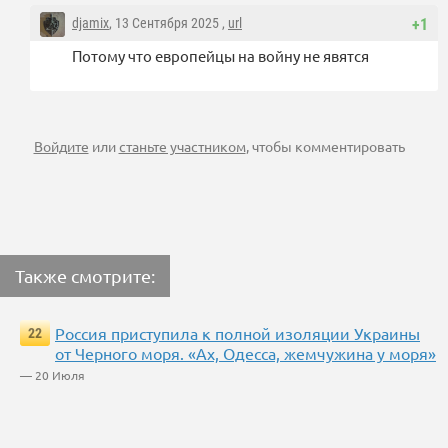
djamix
, 13 Сентября 2025 ,
url
+1
Потому что европейцы на войну не явятся
Войдите
или
станьте участником
, чтобы комментировать
Также смотрите:
Россия приступила к полной изоляции Украины
22
от Черного моря. «Ах, Одесса, жемчужина у моря»
— 20 Июля