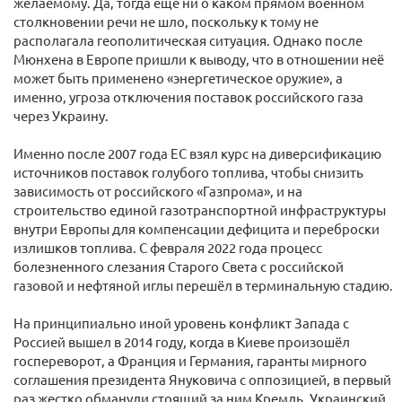
желаемому. Да, тогда еще ни о каком прямом военном
столкновении речи не шло, поскольку к тому не
располагала геополитическая ситуация. Однако после
Мюнхена в Европе пришли к выводу, что в отношении неё
может быть применено «энергетическое оружие», а
именно, угроза отключения поставок российского газа
через Украину.
Именно после 2007 года ЕС взял курс на диверсификацию
источников поставок голубого топлива, чтобы снизить
зависимость от российского «Газпрома», и на
строительство единой газотранспортной инфраструктуры
внутри Европы для компенсации дефицита и переброски
излишков топлива. С февраля 2022 года процесс
болезненного слезания Старого Света с российской
газовой и нефтяной иглы перешёл в терминальную стадию.
На принципиально иной уровень конфликт Запада с
Россией вышел в 2014 году, когда в Киеве произошёл
госпереворот, а Франция и Германия, гаранты мирного
соглашения президента Януковича с оппозицией, в первый
раз жестко обманули стоящий за ним Кремль. Украинский