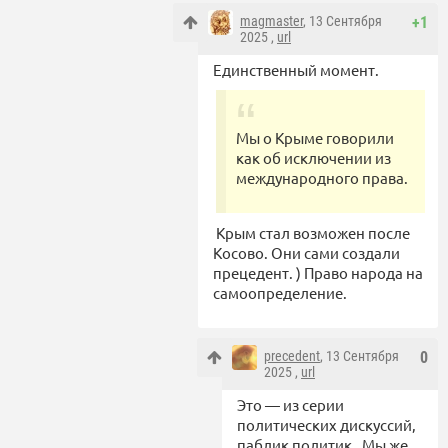
magmaster
, 13 Сентября
+1
2025 ,
url
Единственный момент.
Мы о Крыме говорили
как об исключении из
международного права.
Крым стал возможен после
Косово. Они сами создали
прецедент. ) Право народа на
самоопределение.
precedent
, 13 Сентября
0
2025 ,
url
Это — из серии
политических дискуссий,
паблик политик. Мы же