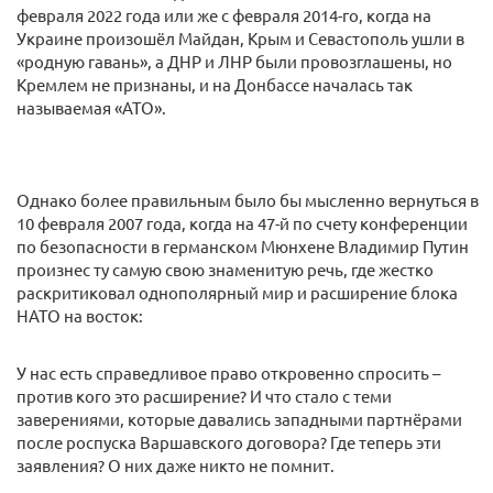
февраля 2022 года или же с февраля 2014-го, когда на
Украине произошёл Майдан, Крым и Севастополь ушли в
«родную гавань», а ДНР и ЛНР были провозглашены, но
Кремлем не признаны, и на Донбассе началась так
называемая «АТО».
Однако более правильным было бы мысленно вернуться в
10 февраля 2007 года, когда на 47-й по счету конференции
по безопасности в германском Мюнхене Владимир Путин
произнес ту самую свою знаменитую речь, где жестко
раскритиковал однополярный мир и расширение блока
НАТО на восток:
У нас есть справедливое право откровенно спросить –
против кого это расширение? И что стало с теми
заверениями, которые давались западными партнёрами
после роспуска Варшавского договора? Где теперь эти
заявления? О них даже никто не помнит.