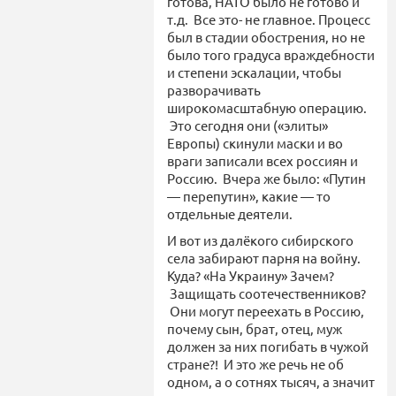
готова, НАТО было не готово и
т.д. Все это- не главное. Процесс
был в стадии обострения, но не
было того градуса враждебности
и степени эскалации, чтобы
разворачивать
широкомасштабную операцию.
Это сегодня они («элиты»
Европы) скинули маски и во
враги записали всех россиян и
Россию. Вчера же было: «Путин
— перепутин», какие — то
отдельные деятели.
И вот из далёкого сибирского
села забирают парня на войну.
Куда? «На Украину» Зачем?
Защищать соотечественников?
Они могут переехать в Россию,
почему сын, брат, отец, муж
должен за них погибать в чужой
стране?! И это же речь не об
одном, а о сотнях тысяч, а значит