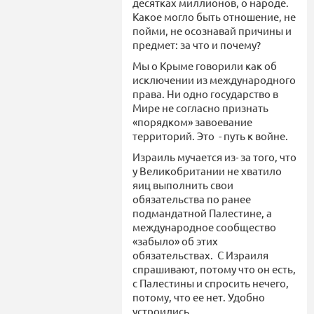
десятках миллионов, о народе.
Какое могло быть отношение, не
пойми, не осознавай причины и
предмет: за что и почему?
Мы о Крыме говорили как об
исключении из международного
права. Ни одно государство в
Мире не согласно признать
«порядком» завоевание
территорий. Это - путь к войне.
Израиль мучается из- за того, что
у Великобритании не хватило
яиц выполнить свои
обязательства по ранее
подмандатной Палестине, а
международное сообщество
«забыло» об этих
обязательствах. С Израиля
спрашивают, потому что он есть,
с Палестины и спросить нечего,
потому, что ее нет. Удобно
устроились.