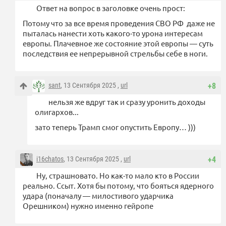
Ответ на вопрос в заголовке очень прост:
Потому что за все время проведения СВО РФ даже не
пыталась нанести хоть какого-то урона интересам
европы. Плачевное же состояние этой европы — суть
последствия ее непрерывной стрельбы себе в ноги.
sant
, 13 Сентября 2025 ,
url
+8
нельзя же вдруг так и сразу уронить доходы
олигархов...
зато теперь Трамп смог опустить Европу… )))
i16chatos
, 13 Сентября 2025 ,
url
+4
Ну, страшновато. Но как-то мало кто в России
реально. Ссыт. Хотя бы потому, что бояться ядерного
удара (поначалу — милостивого ударчика
Орешником) нужно именно гейропе