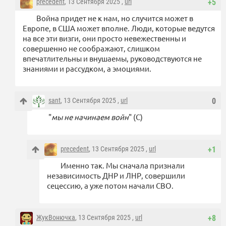
precedent
, 13 Сентября 2025 ,
url
+5
Война придет не к нам, но случится может в
Европе, в США может вполне. Люди, которые ведутся
на все эти визги, они просто невежественны и
совершенно не соображают, слишком
впечатлительны и внушаемы, руководствуются не
знаниями и рассудком, а эмоциями.
sant
, 13 Сентября 2025 ,
url
0
"
мы не начинаем войн
" (С)
precedent
, 13 Сентября 2025 ,
url
+1
Именно так. Мы сначала признали
независимость ДНР и ЛНР, совершили
сецессию, а уже потом начали СВО.
ЖукВонючка
, 13 Сентября 2025 ,
url
+8