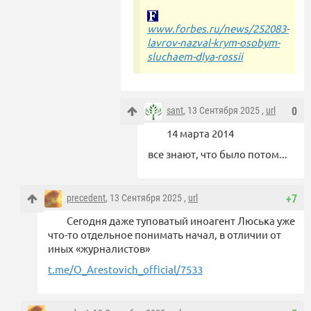
www.forbes.ru/news/252083-
lavrov-nazval-krym-osobym-
sluchaem-dlya-rossii
sant
, 13 Сентября 2025 ,
url
0
14 марта 2014
все знают, что было потом...
precedent
, 13 Сентября 2025 ,
url
+7
Сегодня даже туповатый иноагент Люська уже
что-то отдельное понимать начал, в отличии от
иных «журналистов»
t.me/O_Arestovich_official/7533