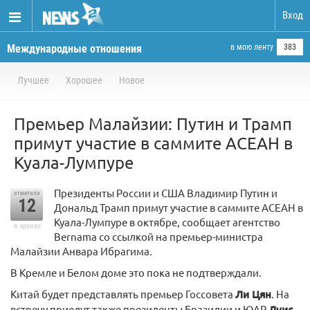
Вход
Международные отношения
в мою ленту
383
Лучшее
Хорошее
Новое
Премьер Малайзии: Путин и Трамп
примут участие в саммите АСЕАН в
Куала-Лумпуре
Президенты России и США Владимир Путин и
отметили
12
Дональд Трамп примут участие в саммите АСЕАН в
Куала-Лумпуре в октябре, сообщает агентство
в архиве
Bernama со ссылкой на премьер-министра
Малайзии Анвара Ибрагима.
В Кремле и Белом доме это пока не подтверждали.
Китай будет представлять премьер Госсовета
Ли Цян
. На
встречу приедут также президенты Бразилии и ЮАР
Луис