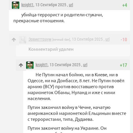
knight1
, 13 Сентября 2025 ,
url
+4
убийца-террорист и родители-стукачи,
прекрасные отношения.
Эрвиеттраум
, 13 Сентября 2025 ,
url
-10
[вечный бан]
Комментарий удален
knight1
, 13 Сентября 2025 ,
url
+17
Не Путин начал бойню, ни в Киеве, ни в
Одессе, ни на Донбассе, 8 лет. Не Путин повёл
армию (ВСУ) против восставшего против
марионеток Обамы, Нуланд и иже с ними
населения.
Путин закончил войну в Чечне, начатую
американской марионеткой Ельциным вместе
с террористами, типа, Дудаева.
Путин закончит войну на Украине. Он