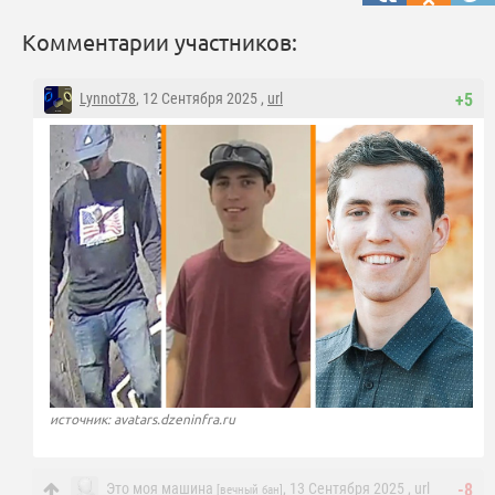
Комментарии участников:
Lynnot78
, 12 Сентября 2025 ,
url
+5
источник: avatars.dzeninfra.ru
Это моя машина
, 13 Сентября 2025 ,
url
-8
[вечный бан]