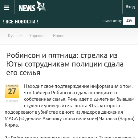
Вход
! ВСЕ НОВОСТИ !
в мою ленту
439
Лучшее
Хорошее
Новое
Робинсон и пятница: стрелка из
Юты сотрудникам полиции сдала
его семья
Находит своё подтверждение информация о том,
отметили
27
что Тайлера Робинсона сдала полиции его
собственная семья. Речь идёт о 22-летнем бывшем
в архиве
студенте университета штата Юта, которого
подозревают в убийстве одного из лидеров движения
MAGA («Сделаем Америку снова великой») Чарльза (Чарли)
Кирка.
За Робинсоном пришли в ночь на пятницу. Такие аллюзии к