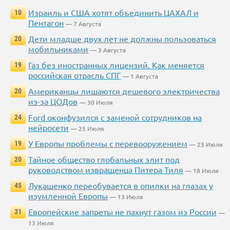
Израиль и США хотят объединить ЦАХАЛ и
10
Пентагон
— 7 Августа
Дети младше двух лет не должны пользоваться
20
мобильниками
— 3 Августа
Газ без иностранных лицензий. Как меняется
19
российская отрасль СПГ
— 1 Августа
Американцы лишаются дешевого электричества
20
из-за ЦОДов
— 30 Июля
Ford оконфузился с заменой сотрудников на
24
нейросети
— 25 Июля
У Европы проблемы с перевооружением
19
— 23 Июля
Тайное общество глобальных элит под
20
руководством извращенца Питера Тиля
— 18 Июля
Лукашенко переобувается в опилки на глазах у
45
изумленной Европы
— 13 Июля
Европейские запреты не пахнут газом из России
31
—
13 Июля