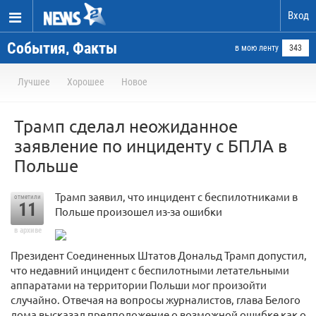
Вход
События, Факты
в мою ленту
343
Лучшее
Хорошее
Новое
Трамп сделал неожиданное
заявление по инциденту с БПЛА в
Польше
Трамп заявил, что инцидент с беспилотниками в
отметили
11
Польше произошел из-за ошибки
в архиве
Президент Соединенных Штатов Дональд Трамп допустил,
что недавний инцидент с беспилотными летательными
аппаратами на территории Польши мог произойти
случайно. Отвечая на вопросы журналистов, глава Белого
дома высказал предположение о возможной ошибке как о