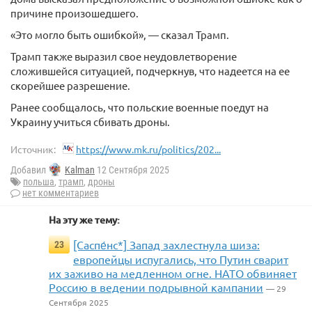
причине произошедшего.
«Это могло быть ошибкой», — сказал Трамп.
Трамп также выразил свое неудовлетворение
сложившейся ситуацией, подчеркнув, что надеется на ее
скорейшее разрешение.
Ранее сообщалось, что польские военные поедут на
Украину учиться сбивать дроны.
Источник:
https://www.mk.ru/politics/202...
Добавил
Kalman
12 Сентября 2025
польша
,
трамп
,
дроны
нет комментариев
На эту же тему:
[Саспе́нс*] Запад захлестнула шиза:
23
европейцы испугались, что Путин сварит
их заживо на медленном огне. НАТО обвиняет
Россию в ведении подрывной кампании
— 29
Сентября 2025