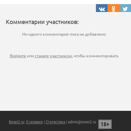
Комментарии участников:
Ни одного комментария пока не добавлено
Войдите
или
станьте участником
, чтобы комментировать
News2.ru
:
О сервисе
|
Статистика
| admin@news2.ru
18+