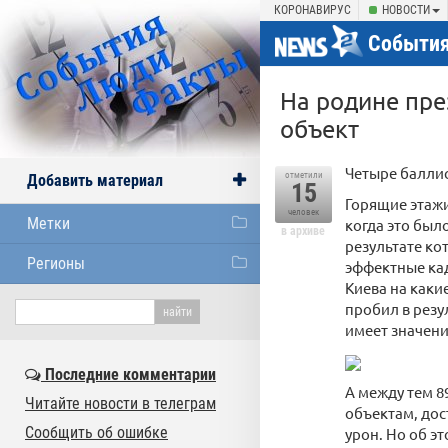
КОРОНАВИРУС
НОВОСТИ
События
На родине пре
объект
Четыре баллис
отметили
Добавить материал
15
Горящие этажи
человек
Метки
когда это был
в архиве
результате ко
Регионы
эффектные ка
Киева на каки
пробил в резу
имеет значения
Последние комментарии
А между тем 8
Читайте новости в телеграм
объектам, дос
Сообщить об ошибке
урон. Но об э