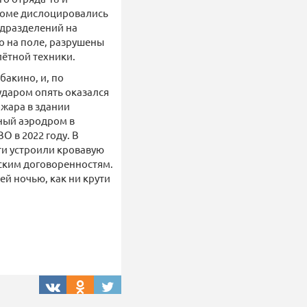
роме дислоцировались
одразделений на
о на поле, разрушены
лётной техники.
бакино, и, по
ударом опять оказался
ожара в здании
нный аэродром в
О в 2022 году. В
сти устроили кровавую
ьским договоренностям.
ей ночью, как ни крути