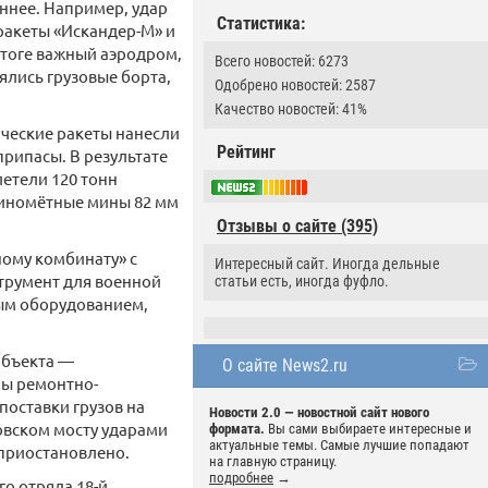
еннее. Например, удар
Статистика:
ракеты «Искандер-М» и
итоге важный аэродром,
Всего новостей: 6273
ялись грузовые борта,
Одобрено новостей: 2587
Качество новостей: 41%
ические ракеты нанесли
Рейтинг
припасы. В результате
летели 120 тонн
миномётные мины 82 мм
Отзывы о сайте (395)
ному комбинату» с
Интересный сайт. Иногда дельные
трумент для военной
статьи есть, иногда фуфло.
ным оборудованием,
объекта —
О сайте News2.ru
ны ремонтно-
поставки грузов на
Новости 2.0 — новостной сайт нового
овском мосту ударами
формата.
Вы сами выбираете интересные и
актуальные темы. Самые лучшие попадают
приостановлено.
на главную страницу.
подробнее
→
о отряда 18-й