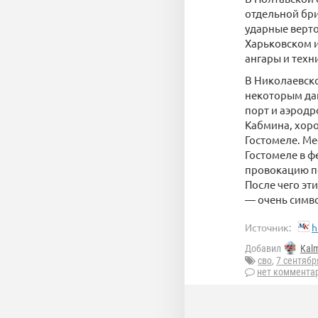
отдельной бр
ударные верт
Харьковском и
ангары и техн
В Николаевско
некоторым дан
порт и аэродр
Кабмина, хоро
Гостомеле. Ме
Гостомеле в ф
провокацию по
После чего эт
— очень симв
Источник:
h
Добавил
Kal
сво
,
7 сентябр
нет коммента