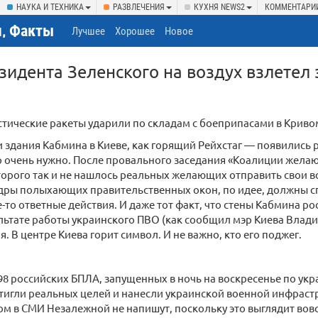
НАУКА И ТЕХНИКА
РАЗВЛЕЧЕНИЯ
КУХНЯ NEWS2
КОММЕНТАРИ
, Факты
Лучшее
Хорошее
Новое
зидента Зеленского на воздух взлетел
тические ракеты ударили по складам с боеприпасами в Криво
 здания Кабмина в Киеве, как горящий Рейхстаг — появились р
о очень нужно. После провального заседания «Коалиции желаю
торого так и не нашлось реальных желающих отправить свои в
дры полыхающих правительственных окон, по идее, должны с
е-то ответные действия. И даже тот факт, что стены Кабмина р
льтате работы украинского ПВО (как сообщил мэр Киева Влади
. В центре Киева горит символ. И не важно, кто его поджег.
98 российских БПЛА, запущенных в ночь на воскресенье по у
тигли реальных целей и нанесли украинской военной инфрас
том в СМИ Незалежной не напишут, поскольку это выглядит вовс