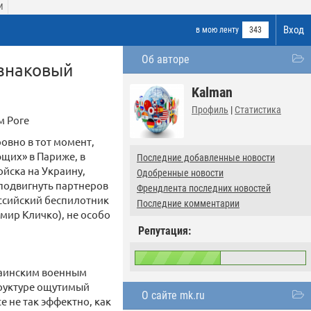
И
Вход
в мою ленту
343
Об авторе
 знаковый
Kalman
Профиль
|
Статистика
м Роге
овно в тот момент,
щих» в Париже, в
Последние добавленные новости
ойска на Украину,
Одобренные новости
подвигнуть партнеров
Френдлента последних новостей
оссийский беспилотник
Последние комментарии
мир Кличко), не особо
Репутация:
краинским военным
труктуре ощутимый
О сайте mk.ru
е не так эффектно, как