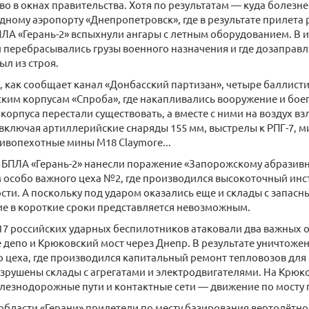
во в окнах правительства. Хотя по результатам — куда болезн
ному аэропорту «Днепропетровск», где в результате прилета 
ЛА «Герань-2» вспыхнули ангары с летным оборудованием. В 
 перебрасывались грузы военного назначения и где дозаправл
л из строя.
, как сообщает канал «Донбасский партизан», четыре баллист
ским корпусам «Спроба», где накапливались вооружение и бое
 корпуса перестали существовать, а вместе с ними на воздух вз
включая артиллерийские снаряды 155 мм, выстрелы к РПГ-7, 
тивопехотные мины M18 Claymore...
 БПЛА «Герань-2» нанесли поражение «Запорожскому абразив
 особо важного цеха №2, где производился высокоточный инс
и. А поскольку под ударом оказались еще и склады с запас
е в короткие сроки представляется невозможным.
17 российских ударных беспилотников атаковали два важных 
депо и Крюковский мост через Днепр. В результате уничтоже
 цеха, где производился капитальный ремонт тепловозов для 
зрушены склады с агрегатами и электродвигателями. На Крюк
лезнодорожные пути и контактные сети — движение по мосту 
области «Герани» прилетели по месту базирования вертолётног