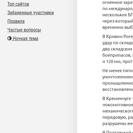
огненное заре
Топ сайтов
по международ
Забаненные участники
нескольких БП
через который
Правила
временно выбы
Частые вопросы
В Кривом Роге
Ночная тема
удар по склад
два складских
боеприпасов, 
и 120 мм, про
Не менее пяти
уничтожением
промышленност
восстановлени
В Кременчуге 
локомотивное 
механического
передовую, ра
разрушены же
В Полтавской 