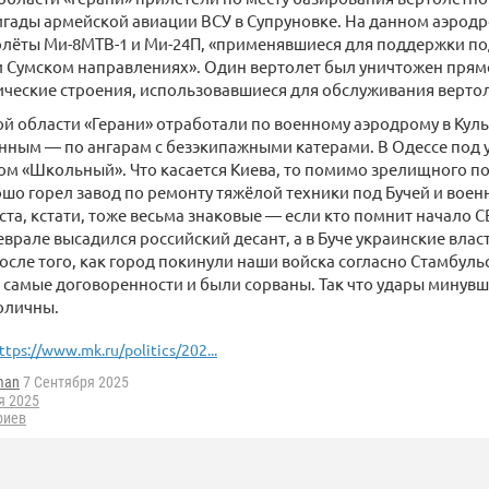
игады армейской авиации ВСУ в Супруновке. На данном аэрод
олёты Ми-8МТВ-1 и Ми-24П, «применявшиеся для поддержки п
 Сумском направлениях». Один вертолет был уничтожен прям
ические строения, использовавшиеся для обслуживания верто
й области «Герани» отработали по военному аэродрому в Куль
ным — по ангарам с безэкипажными катерами. В Одессе под 
ом «Школьный». Что касается Киева, то помимо зрелищного п
шо горел завод по ремонту тяжёлой техники под Бучей и вое
ста, кстати, тоже весьма знаковые — если кто помнит начало СВ
еврале высадился российский десант, а в Буче украинские вла
сле того, как город покинули наши войска согласно Стамбул
и самые договоренности и были сорваны. Так что удары минувш
оличны.
ttps://www.mk.ru/politics/202...
man
7 Сентября 2025
я 2025
риев