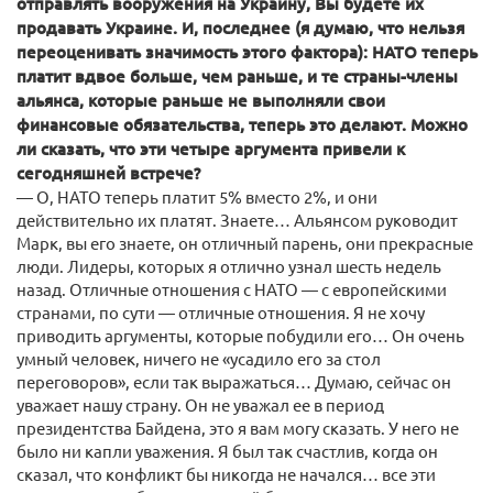
отправлять вооружения на Украину, Вы будете их
продавать Украине. И, последнее (я думаю, что нельзя
переоценивать значимость этого фактора): НАТО теперь
платит вдвое больше, чем раньше, и те страны-члены
альянса, которые раньше не выполняли свои
финансовые обязательства, теперь это делают. Можно
ли сказать, что эти четыре аргумента привели к
сегодняшней встрече?
— О, НАТО теперь платит 5% вместо 2%, и они
действительно их платят. Знаете… Альянсом руководит
Марк, вы его знаете, он отличный парень, они прекрасные
люди. Лидеры, которых я отлично узнал шесть недель
назад. Отличные отношения с НАТО — с европейскими
странами, по сути — отличные отношения. Я не хочу
приводить аргументы, которые побудили его… Он очень
умный человек, ничего не «усадило его за стол
переговоров», если так выражаться… Думаю, сейчас он
уважает нашу страну. Он не уважал ее в период
президентства Байдена, это я вам могу сказать. У него не
было ни капли уважения. Я был так счастлив, когда он
сказал, что конфликт бы никогда не начался… все эти