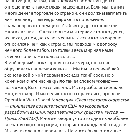
на интуиции, на том, как в целом у нас обстоят дела в
отношениях, а также глядя на дефициты. Если мы тратим
много денег в торговле со страной, они должны заплатить
нам пошлину! Нам надо выровнять положение,
сбалансировать ситуацию. И я был щедр в отношении
многих из них… С некоторыми мы теряем столько денег,
их никогда не удастся возместить. И если кто-то хорошо
относился к нам как к стране, мы подходим к вопросу
немного более гибко. Но годами весь мир над нами
смеялся, они нами пользовались.
В мой первый срок я принял такие меры, но на нас
обрушилась пандемия ковида… Мы были величайшей
экономикой в мой первый президентский срок, но в
конечном счете нас накрыло таким словом «ковид» —
возможно, Вы о нем слышали… И это разбалансировало
мир, весь мир. И мы великолепно справились, провели
Operation Warp Speed
(операция «Сверхсветовая скорость»
— инициатива правительства США по ускорению
разработки вакцин, терапевтических средств и тестов. —
Прим. ИноСМИ)
. Многие говорят, что это одна из наиболее
впечатляющих операций, которые они когда-либо видели.
Мы великолепно справились. Но у всех были огромные