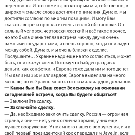
переговоры. И это сюжеты, по которым мы, собственно, в
широком смысле слова достигли понимания. Думаю, мы
достигли согласия по многим позициям. И могу Вам
сказать: встреча прошла в очень теплой обстановке. Он
сильный человек, чертовски жесткий и всё такое прочее,
но это была очень теплая встреча между двумя очень
важными государствами, и очень хорошо, когда они ладят
между собой. Думаю, мы очень близки к сделке.
Послушайте… Украине надо еще на это согласиться, может
быть, они скажут «нет». Потому что Байден раздавал
деньги, как конфетки, и Европа тоже дала им много денег.
Мы дали им 350 миллиардов; Европа выделила намного
меньше, но всё равно много: сотню миллиардов долларов.
— Каким был бы Ваш совет Зеленскому на основании
сегодняшней встречи, когда Вы будете общаться?
— Заключайте сделку.
— Заключайте сделку.
— Да, необходимо заключить сделку. Россия — огромная
страна, а они — нет; у них отличная армия, у них еще
лучшее вооружение. У них много нашего вооружения, и я в
свой первый президентский срок передал им Javelin, если