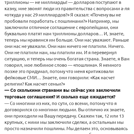
триллионы — не миллиарды! — долларов поступают в
казну, мне звонят люди из правительства с вопросами а-ля
«откуда у нас 29 миллиардов?» Я сказал: «Почему вы не
пробовали поработать с пошлинами?» Например, мы
заключили отличное соглашение с европейцами, они
буквально платят нам триллионы долларов… И, знаете,
теперь мы нравимся им больше. Они нас уважают. Раньше
они нас не уважали. Они нам ничего не платили. Ничего.
Они не платили нам, мы платили им. И я перевернул
ситуацию, и теперь мы очень богатая страна. Знаете, я Вам
говорил, мое любимое слово — «пошлина». Я немного
позже это придумал, потому что меня критиковали
фейковые СМИ… Знаете, они говорили: «Как насчет
религии? Как насчет семьи?»
— Со сколькими странами вы сейчас уже заключили
торговые соглашения? И сколько еще ожидается?
— Со многими из них, по сути, со всеми, потому что я
договорился со многими людьми. Вы отлично их знаете,
они приходили на Вашу передачу. Скажем так, 12 или 13
крупных, с ними мы заключили сделки, а остальным мы
просто назначили пошлины. Мы делаем это, основываясь