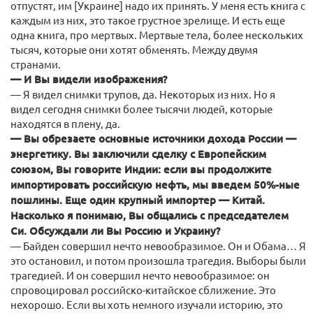
отпустят, им [Украине] надо их принять. У меня есть книга с
каждым из них, это такое грустное зрелище. И есть еще
одна книга, про мертвых. Мертвые тела, более нескольких
тысяч, которые они хотят обменять. Между двумя
странами.
— И Вы видели изображения?
— Я видел снимки трупов, да. Некоторых из них. Но я
видел сегодня снимки более тысячи людей, которые
находятся в плену, да.
— Вы обрезаете основные источники дохода России —
энергетику. Вы заключили сделку с Европейским
союзом, Вы говорите Индии: если вы продолжите
импортировать российскую нефть, мы введем 50%-ные
пошлины. Еще один крупный импортер — Китай.
Насколько я понимаю, Вы общались с председателем
Си. Обсуждали ли Вы Россию и Украину?
— Байден совершил нечто невообразимое. Он и Обама… Я
это остановил, и потом произошла трагедия. Выборы были
трагедией. И он совершил нечто невообразимое: он
спровоцировал российско-китайское сближение. Это
нехорошо. Если вы хоть немного изучали историю, это