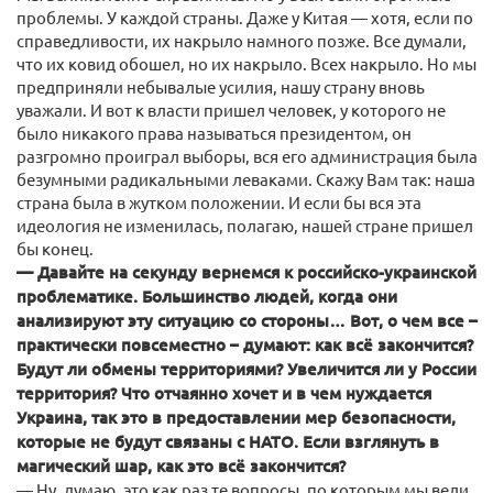
проблемы. У каждой страны. Даже у Китая — хотя, если по
справедливости, их накрыло намного позже. Все думали,
что их ковид обошел, но их накрыло. Всех накрыло. Но мы
предприняли небывалые усилия, нашу страну вновь
уважали. И вот к власти пришел человек, у которого не
было никакого права называться президентом, он
разгромно проиграл выборы, вся его администрация была
безумными радикальными леваками. Скажу Вам так: наша
страна была в жутком положении. И если бы вся эта
идеология не изменилась, полагаю, нашей стране пришел
бы конец.
— Давайте на секунду вернемся к российско-украинской
проблематике. Большинство людей, когда они
анализируют эту ситуацию со стороны… Вот, о чем все –
практически повсеместно – думают: как всё закончится?
Будут ли обмены территориями? Увеличится ли у России
территория? Что отчаянно хочет и в чем нуждается
Украина, так это в предоставлении мер безопасности,
которые не будут связаны с НАТО. Если взглянуть в
магический шар, как это всё закончится?
— Ну, думаю, это как раз те вопросы, по которым мы вели