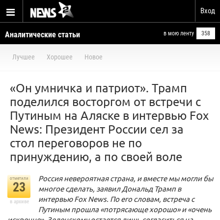
Вход
Аналитические статьи
в мою ленту
358
Лучшее
Хорошее
Новое
«Он умничка и патриот». Трамп
поделился восторгом от встречи с
Путиным на Аляске в интервью Fox
News: Президент России сел за
стол переговоров не по
принуждению, а по своей воле
Россия невероятная страна, и вместе мы могли бы
отметили
23
многое сделать, заявил Дональд Трамп в
интервью Fox News. По его словам, встреча с
в архиве
Путиным прошла «потрясающе хорошо» и «очень
искренне». Зеленскому остается лишь согласиться на