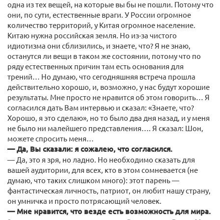
одна из тех вещей, на которые вы бы не пошли. Потому что
они, по сути, естественные враги. У России огромное
количество территорий, у Китая огромное население.
Китаю нужна российская земля. Но из-за чистого
идиотизма они сблизились, и знаете, что? Я не знаю,
останутся ли вещи в таком же состоянии, потому что по
ряду естественных причин там есть основания для
трений… Но думаю, что сегодняшняя встреча прошла
действительно хорошо, и, возможно, у нас будут хорошие
результаты. Мне просто не нравится об этом говорить… Я
согласился дать Вам интервью и сказал: «Знаете, что?
Хорошо, я это сделаю», но то было два дня назад, и у меня
не было ни малейшего представления…. Я сказал: Шон,
можете спросить меня…
— Да, Вы сказали: я сожалею, что согласился.
— Да, это я зря, но ладно. Но необходимо сказать для
вашей аудитории, для всех, кто в этом сомневается (не
думаю, что таких слишком много): этот парень —
фантастическая личность, патриот, он любит нашу страну,
он умничка и просто потрясающий человек.
— Мне нравится, что везде есть возможность для мира.