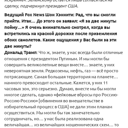
сделку, подчеркнул президент США.
Ведущий Fox News
Шон Хэннити: Рад, что вы смогли
прийти. Итак… До этого он заявил: «Я за две минуты
пойму…» Я очень внимательно смотрел, когда вы
встретились на красной дорожке после приземления
обоих самолетов. Какие ощущения у Вас были за эти
две минуты?
Дональд Трамп
: Что ж, знаете, у нас всегда были отличные
отношения с президентом Путиным. И мы могли бы
совершить великолепные вещи вместе… знаете, у них
невероятная земля. Редкоземы, нефть, газ — всё просто
потрясающее. Самая большая территория на планете…
намного превосходит остальные. Кажется, у них 11
часовых зон, это серьезно. Думаю, вместе мы бы могли
многое сделать, однако «фейковые вбросы про Россию-
Россию-Россию» [обвинения во вмешательстве в
избирательный процесс в США] не дали этим планам
осуществиться. Мы могли бы так замечательно
сотрудничать, но… у нас была реализована одна
величайшая… из величайших мошеннических схем… то