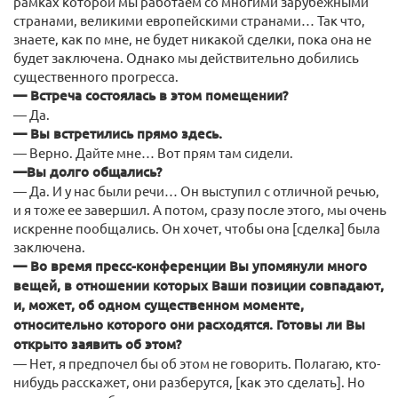
рамках которой мы работаем со многими зарубежными
странами, великими европейскими странами… Так что,
знаете, как по мне, не будет никакой сделки, пока она не
будет заключена. Однако мы действительно добились
существенного прогресса.
— Встреча состоялась в этом помещении?
— Да.
— Вы встретились прямо здесь.
— Верно. Дайте мне… Вот прям там сидели.
—Вы долго общались?
— Да. И у нас были речи… Он выступил с отличной речью,
и я тоже ее завершил. А потом, сразу после этого, мы очень
искренне пообщались. Он хочет, чтобы она [сделка] была
заключена.
— Во время пресс-конференции Вы упомянули много
вещей, в отношении которых Ваши позиции совпадают,
и, может, об одном существенном моменте,
относительно которого они расходятся. Готовы ли Вы
открыто заявить об этом?
— Нет, я предпочел бы об этом не говорить. Полагаю, кто-
нибудь расскажет, они разберутся, [как это сделать]. Но