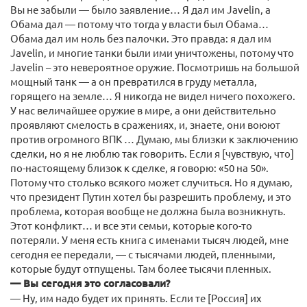
Вы не забыли — было заявление… Я дал им Javelin, а
Обама дал — потому что тогда у власти был Обама…
Обама дал им ноль без палочки. Это правда: я дал им
Javelin, и многие танки были ими уничтожены, потому что
Javelin – это невероятное оружие. Посмотришь на большой
мощный танк — а он превратился в груду металла,
горящего на земле… Я никогда не видел ничего похожего.
У нас величайшее оружие в мире, а они действительно
проявляют смелость в сражениях, и, знаете, они воюют
против огромного ВПК … Думаю, мы близки к заключению
сделки, но я не люблю так говорить. Если я [чувствую, что]
по-настоящему близок к сделке, я говорю: «50 на 50».
Потому что столько всякого может случиться. Но я думаю,
что президент Путин хотел бы разрешить проблему, и это
проблема, которая вообще не должна была возникнуть.
Этот конфликт… и все эти семьи, которые кого-то
потеряли. У меня есть книга с именами тысяч людей, мне
сегодня ее передали, — с тысячами людей, пленными,
которые будут отпущены. Там более тысячи пленных.
— Вы сегодня это согласовали?
— Ну, им надо будет их принять. Если те [Россия] их