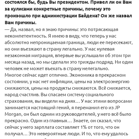
состоялся бы, будь Вы президентом. Привел ли он Вам
за кулисами конкретные причины, почему это
произошло при администрации Байдена? Он же назвал
Вам причины.
— Да, назвал, но я знаю причины: это потрясающая
некомпетентность. Я имею в виду, что теперь у нас
абсолютно непроницаемая граница, люди ее пересекают,
но они въезжают в страну легально. У нас нулевая
незаконная миграция, впервые вы услышали об этом три
месяца назад, но мы сделали это трижды подряд. Ни один
человек не может въехать в страну нелегально.
Многое сейчас идет отлично. Экономика в прекрасном
состоянии, у нас нет инфляции, цены на электроэнергию
снижаются, цены на продукты снижаются. Всё снижается,
народ счастлив. Вы спасаем систему социального
страхования, вы видели на днях… У нас этими вопросами
занимается настоящий гений, я переманил его из JP
Morgan, он был одним из руководителей, у него всё было
прекрасно. Один из главных… Знаете, он сказал, что
сейчас у него зарплата составляет 1% от того, что он
получал… Это невероятные люди. И то, что ему удалось