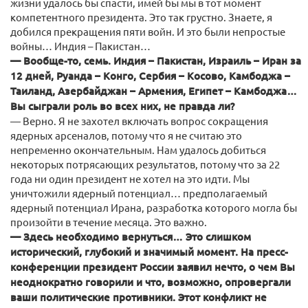
жизни удалось бы спасти, имей бы мы в тот момент
компетентного президента. Это так грустно. Знаете, я
добился прекращения пяти войн. И это были непростые
войны… Индия – Пакистан…
— Вообще-то, семь. Индия – Пакистан, Израиль – Иран за
12 дней, Руанда – Конго, Сербия – Косово, Камбоджа –
Таиланд, Азербайджан – Армения, Египет – Камбоджа…
Вы сыграли роль во всех них, не правда ли?
— Верно. Я не захотел включать вопрос сокращения
ядерных арсеналов, потому что я не считаю это
непременно окончательным. Нам удалось добиться
некоторых потрясающих результатов, потому что за 22
года ни один президент не хотел на это идти. Мы
уничтожили ядерный потенциал… предполагаемый
ядерный потенциал Ирана, разработка которого могла бы
произойти в течение месяца. Это важно.
— Здесь необходимо вернуться… Это слишком
исторический, глубокий и значимый момент. На пресс-
конференции президент России заявил нечто, о чем Вы
неоднократно говорили и что, возможно, опровергали
ваши политические противники. Этот конфликт не