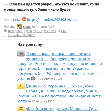
— Если Вам удастся разрешить этот конфликт, то по
моему подсчету, общее число будет
Источник:
https://inosmi.ru/20250816/int...
Добавил
suare
16 Августа 2025
интервью
,
путин
,
трамп
,
fox news
Сша
нет комментариев
На эту же тему:
Лавров охладил пыл европейских
14
«утопистов», бредущих дорогой «в
никуда». Россия заняла жесткую позицию по
гарантиям безопасности для Украины:
обсуждать без РФ вопросы безопасности —
утопия
— 21 Августа 2025
[Дилемма] Украина и ЕС окажутся в
21
изоляции, если не поддержат усилия
России и США по достижению мира: «Шах! И
мат!»
— 16 Августа 2025
«Как близкие друзья». Мировые СМИ
22