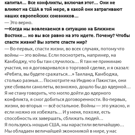
капитал… Все конфликты, включая этот… Они не
влияют на США в той мере, в какой они затрагивают
наших европейских союзников…
— Это верно.
—Когда мы вовлекаемся в ситуацию на Ближнем
Востоке… но вы все равно на это идете. Почему? Чтобы
спасти жизни? Вы хотите спасти мир?
— Во-первых, спасти жизни, во всех случаях, потому что
войны — это войны. Если посмотреть, например, на
Камбоджу, что бы там случилось… Я там не принимаю
участия, но я договаривался о торговой сделке, и я сказал:
«Ребята, вы будете сражаться…» Таиланд, Камбоджа,
столько разных… Посмотрите на Индию и Пакистан, они
уже сбивали самолеты, возможно, дошло бы до ядерной…
Я не стану говорить, что могло дойти до ядерного
конфликта, я смог добиться договоренности. Во-первых,
жизни, во-вторых — всё остальное. Войны — это ужасно, и
если можно их избежать… И у меня, похоже, есть
способность их завершать, сближать людей…
Я пользуюсь мощью США, мы нарастили величайшую…
Мы обладаем величайшей экономикой в мире, у нас