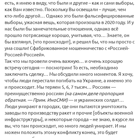
есть, я имею в виду, что были и другие – как и сами выборы,
как Вам известно. Поскольку Вы освещали – лучше, чем
кто-либо другой… Однако это были фальсифицированные
выборы, ужасная вещь, которая произошла в 2020 году. И у
нас были бы замечательные отношения, однако всё
прошло потрясающе хорошо, учитывая, что… Знаете, он
бы взглянул, [что происходит], и решил бы, что мы просто с
ума сошли! Сфабрикованное мошенничество с «Россией-
Россией-Россией».
Так что мы провели очень важную… и очень хорошую
встречу сегодня — посмотрим! То есть, необходимо
заключить сделку… Мы обсудили много моментов. Я хочу,
чтобы люди перестали погибать на Украине, а именно это
и происходит. Мы теряем 5, 6, 7 тысяч… Россиян —
преимущественно россиян
(на самом деле пропорция
обратная. — Прим. ИноСМИ)
— и украинских солдат…
Люди умирают в городах, где они пытаются уничтожить
заводы по производству ракет и прочие [объекты военной
инфраструктуры], и некоторые города – не знаю, в курсе ли
вы, что там происходит, но много людей умирает. И мы
можем положить этому конфликту конец, это будет