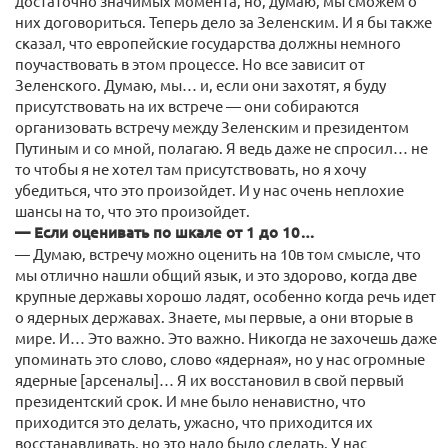
достаточно значимых момента, но, думаю, мы сможем о
них договориться. Теперь дело за Зеленским. И я бы также
сказал, что европейские государства должны немного
поучаствовать в этом процессе. Но все зависит от
Зеленского. Думаю, мы… и, если они захотят, я буду
присутствовать на их встрече — они собираются
организовать встречу между Зеленским и президентом
Путиным и со мной, полагаю. Я ведь даже не спросил… не
то чтобы я не хотел там присутствовать, но я хочу
убедиться, что это произойдет. И у нас очень неплохие
шансы на то, что это произойдет.
— Если оценивать по шкале от 1 до 10…
— Думаю, встречу можно оценить на 10в том смысле, что
мы отлично нашли общий язык, и это здорово, когда две
крупные державы хорошо ладят, особенно когда речь идет
о ядерных державах. Знаете, мы первые, а они вторые в
мире. И… Это важно. Это важно. Никогда не захочешь даже
упоминать это слово, слово «ядерная», но у нас огромные
ядерные [арсеналы]… Я их восстановил в свой первый
президентский срок. И мне было ненавистно, что
приходится это делать, ужасно, что приходится их
восстанавливать, но это надо было сделать. У нас