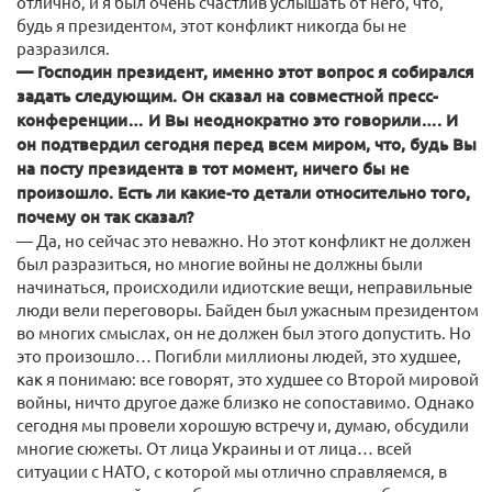
отлично, и я был очень счастлив услышать от него, что,
будь я президентом, этот конфликт никогда бы не
разразился.
— Господин президент, именно этот вопрос я собирался
задать следующим. Он сказал на совместной пресс-
конференции… И Вы неоднократно это говорили…. И
он подтвердил сегодня перед всем миром, что, будь Вы
на посту президента в тот момент, ничего бы не
произошло. Есть ли какие-то детали относительно того,
почему он так сказал?
— Да, но сейчас это неважно. Но этот конфликт не должен
был разразиться, но многие войны не должны были
начинаться, происходили идиотские вещи, неправильные
люди вели переговоры. Байден был ужасным президентом
во многих смыслах, он не должен был этого допустить. Но
это произошло… Погибли миллионы людей, это худшее,
как я понимаю: все говорят, это худшее со Второй мировой
войны, ничто другое даже близко не сопоставимо. Однако
сегодня мы провели хорошую встречу и, думаю, обсудили
многие сюжеты. От лица Украины и от лица… всей
ситуации с НАТО, с которой мы отлично справляемся, в