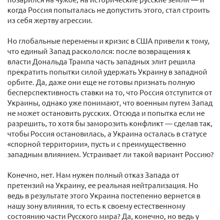
когда Россия попыталась не допустить этого, стал строить
из себя жертву агрессии.
Но глобальные перемены и кризис в США привели к тому,
что единый Запад раскололся: после возвращения к
власти Дональда Трампа часть западных элит решила
прекратить попытки силой удержать Украину в западной
орбите. Да, даже они еще не готовы признать полную
бесперспективность ставки на то, что Россия отступится от
Украины, однако уже понимают, что военным путем Запад
не может остановить русских. Отсюда и попытка если не
разрешить, то хотя бы заморозить конфликт — сделав так,
чтобы Россия остановилась, а Украина осталась в статусе
«спорной территории», пусть и с преимущественно
западным влиянием. Устраивает ли такой вариант Россию?
Конечно, нет. Нам нужен полный отказ Запада от
претензий на Украину, ее реальная нейтрализация. Но
ведь в результате этого Украина постепенно вернется в
нашу зону влияния, то есть к своему естественному
состоянию части Русского мира? Да, конечно, но ведь у