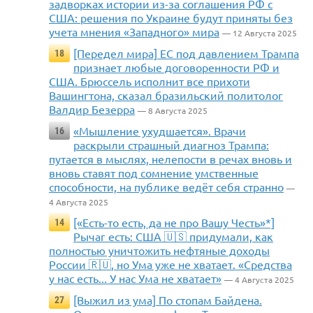
задворках истории из-за соглашения РФ с
США: решения по Украине будут приняты без
учета мнения «Западного» мира
— 12 Августа 2025
[Передел мира] ЕС под давлением Трампа
18
признает любые договоренности РФ и
США. Брюссель исполнит все прихоти
Вашингтона, сказал бразильский политолог
Валдир Безерра
— 8 Августа 2025
«Мышление ухудшается». Врачи
16
раскрыли страшный диагноз Трампа:
путается в мыслях, нелепости в речах вновь и
вновь ставят под сомнение умственные
способности, на публике ведёт себя странно
—
4 Августа 2025
[«Есть-то есть, да не про Вашу Честь»*]
14
Рычаг есть: США 🇺🇸 придумали, как
полностью уничтожить нефтяные доходы
России 🇷🇺, но Ума уже не хватает. «Средства
у нас есть... У нас Ума не хватает»
— 4 Августа 2025
[Выжил из ума] По стопам Байдена.
27