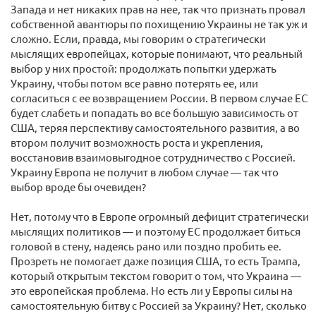
Запада и нет никаких прав на нее, так что признать провал
собственной авантюры по похищению Украины не так уж и
сложно. Если, правда, мы говорим о стратегически
мыслящих европейцах, которые понимают, что реальный
выбор у них простой: продолжать попытки удержать
Украину, чтобы потом все равно потерять ее, или
согласиться с ее возвращением России. В первом случае ЕС
будет слабеть и попадать во все большую зависимость от
США, теряя перспективу самостоятельного развития, а во
втором получит возможность роста и укрепления,
восстановив взаимовыгодное сотрудничество с Россией.
Украину Европа не получит в любом случае — так что
выбор вроде бы очевиден?
Нет, потому что в Европе огромный дефицит стратегически
мыслящих политиков — и поэтому ЕС продолжает биться
головой в стену, надеясь рано или поздно пробить ее.
Прозреть не помогает даже позиция США, то есть Трампа,
который открытым текстом говорит о том, что Украина —
это европейская проблема. Но есть ли у Европы силы на
самостоятельную битву с Россией за Украину? Нет, сколько