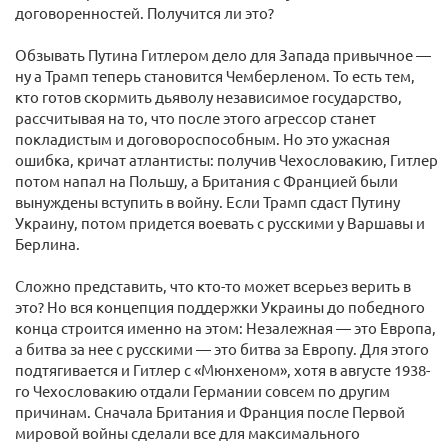
договоренностей. Получится ли это?
Обзывать Путина Гитлером дело для Запада привычное —
ну а Трамп теперь становится Чемберленом. То есть тем,
кто готов скормить дьяволу независимое государство,
рассчитывая на то, что после этого агрессор станет
покладистым и договороспособным. Но это ужасная
ошибка, кричат атлантисты: получив Чехословакию, Гитлер
потом напал на Польшу, а Британия с Францией были
вынуждены вступить в войну. Если Трамп сдаст Путину
Украину, потом придется воевать с русскими у Варшавы и
Берлина.
Сложно представить, что кто-то может всерьез верить в
это? Но вся концепция поддержки Украины до победного
конца строится именно на этом: Незалежная — это Европа,
а битва за нее с русскими — это битва за Европу. Для этого
подтягивается и Гитлер с «Мюнхеном», хотя в августе 1938-
го Чехословакию отдали Германии совсем по другим
причинам. Сначала Британия и Франция после Первой
мировой войны сделали все для максимального