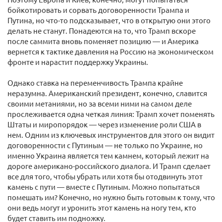
бойкотировать и сорвать договоренности Трампа и
Путина, но что-то подсказывает, что в открытую они этого
делать не станут. Понадеются на то, что Трамп вскоре
после саммита вновь поменяет позицию — и Америка
вернется к тактике давления на Россию на экономическом
фронте и нарастит поддержку Украины.
Однако ставка на переменчивость Трампа крайне
неразумна. Американский президент, конечно, славится
своими метаниями, но за всеми ними на самом деле
прослеживается одна четкая линия: Трамп хочет поменять
Штаты и миропорядок — через изменение роли США в
нем. Одним из ключевых инструментов для этого он видит
договоренности с Путиным — не только по Украине, но
именно Украина является тем камнем, который лежит на
дороге американо-российского диалога. И Трамп сделает
все для того, чтобы убрать или хотя бы отодвинуть этот
камень с пути — вместе с Путиным. Можно попытаться
помешать им? Конечно, но нужно быть готовым к тому, что
они ведь могут и уронить этот камень на ногу тем, кто
будет ставить им подножку.