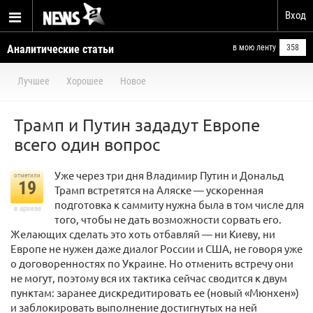
Вход
Аналитические статьи
в мою ленту
358
Лучшее
Хорошее
Новое
Трамп и Путин зададут Европе
всего один вопрос
Уже через три дня Владимир Путин и Дональд
отметили
19
Трамп встретятся на Аляске — ускоренная
подготовка к саммиту нужна была в том числе для
в архиве
того, чтобы не дать возможности сорвать его.
Желающих сделать это хоть отбавляй — ни Киеву, ни
Европе не нужен даже диалог России и США, не говоря уже
о договоренностях по Украине. Но отменить встречу они
не могут, поэтому вся их тактика сейчас сводится к двум
пунктам: заранее дискредитировать ее (новый «Мюнхен»)
и заблокировать выполнение достигнутых на ней