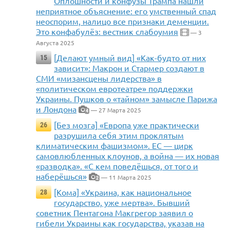
Оплошности и конфузы Трампа нашли
неприятное объяснение: его умственный спад
неоспорим, налицо все признаки деменции.
Это конфабулёз: вестник слабоумия
— 3
Августа 2025
[Делают умный вид] «Как-будто от них
15
зависит»: Макрон и Стармер создают в
СМИ «мизансцены лидерства» в
«политическом евротеатре» поддержки
Украины. Пушков о «тайном» замысле Парижа
и Лондона
— 27 Марта 2025
4
[Без мозга] «Европа уже практически
26
разрушила себя этим проклятым
климатическим фашизмом». ЕС — цирк
самовлюбленных клоунов, а война — их новая
«разводка». «С кем поведёшься, от того и
наберёшься»
— 11 Марта 2025
2
[Кома] «Украина, как национальное
28
государство, уже мертва». Бывший
советник Пентагона Макгрегор заявил о
гибели Украины как государства, указав на