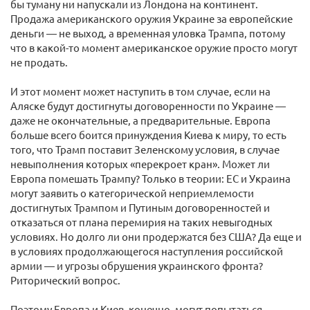
бы туману ни напускали из Лондона на континент.
Продажа американского оружия Украине за европейские
деньги — не выход, а временная уловка Трампа, потому
что в какой-то момент американское оружие просто могут
не продать.
И этот момент может наступить в том случае, если на
Аляске будут достигнуты договоренности по Украине —
даже не окончательные, а предварительные. Европа
больше всего боится принуждения Киева к миру, то есть
того, что Трамп поставит Зеленскому условия, в случае
невыполнения которых «перекроет кран». Может ли
Европа помешать Трампу? Только в теории: ЕС и Украина
могут заявить о категорической неприемлемости
достигнутых Трампом и Путиным договоренностей и
отказаться от плана перемирия на таких невыгодных
условиях. Но долго ли они продержатся без США? Да еще и
в условиях продолжающегося наступления российской
армии — и угрозы обрушения украинского фронта?
Риторический вопрос.
Поэтому Европа и Киев, конечно, могут попытаться