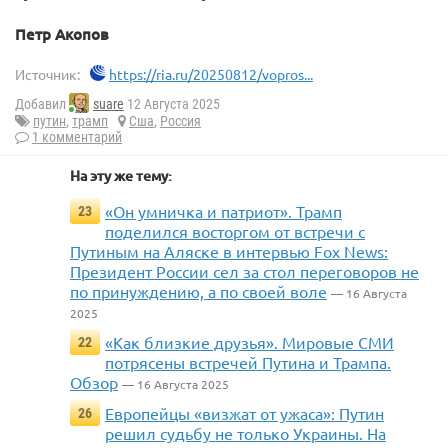
Петр Акопов
Источник:
https://ria.ru/20250812/vopros...
Добавил
suare
12 Августа 2025
путин
,
трамп
Сша
,
Россия
1 комментарий
На эту же тему:
«Он умничка и патриот». Трамп
23
поделился восторгом от встречи с
Путиным на Аляске в интервью Fox News:
Президент России сел за стол переговоров не
по принуждению, а по своей воле
— 16 Августа
2025
«Как близкие друзья». Мировые СМИ
22
потрясены встречей Путина и Трампа.
Обзор
— 16 Августа 2025
Европейцы «визжат от ужаса»: Путин
26
решил судьбу не только Украины. На