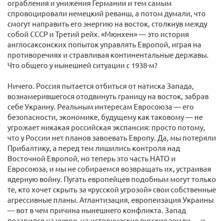
ограбления и унижения Германии и тем самым
спровоцировали немецкий реванш, а потом думали, что
смогут направить его энергию на восток, столкнув между
собой СССР и Третий рейх. «Мюнхен» — это история
англосаксонских попыток управлять Европой, играя на
противоречиях и стравливая континентальные державы.
Что общего у нынешней ситуации с 1938-м?
Ничего. Россия пытается отбиться от натиска Запада,
вознамерившегося отодвинуть границу на восток, забрав
себе Украину. Реальным интересам Евросоюза — его
безопасности, экономике, будущему как таковому — не
угрожает никакая российская экспансия: просто потому,
что у России нет планов завоевать Европу. Да, мы потеряли
Прибалтику, а перед тем лишились контроля над
Восточной Европой, но теперь это часть НАТО и
Евросоюза, и мы не собираемся возвращать их, устраивая
ядерную войну. Пугать европейцев подобным могут только
те, кто хочет скрыть за «русской угрозой» свои собственные
агрессивные планы. Атлантизация, европеизация Украины
— вот в чем причина нынешнего конфликта. Запад
позарился на чужое, на исторические русские земли — и