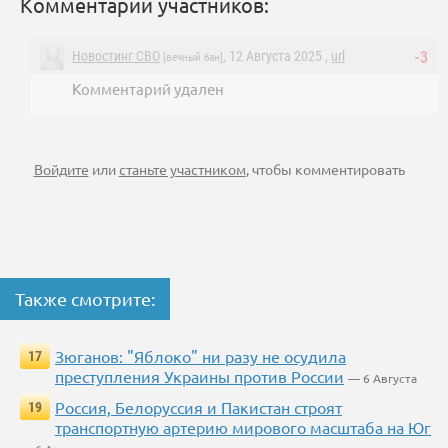
Комментарии участников:
Новостинг СВО
, 12 Августа 2025 ,
url
-3
[вечный бан]
Комментарий удален
Войдите
или
станьте участником
, чтобы комментировать
Также смотрите:
Зюганов: "Яблоко" ни разу не осудила
17
преступления Украины против России
— 6 Августа
Россия, Белоруссия и Пакистан строят
19
транспортную артерию мирового масштаба на Юг