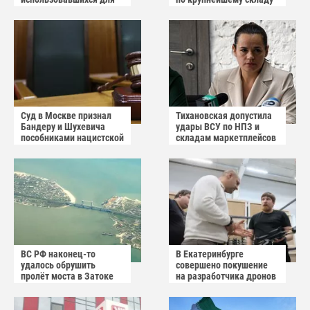
снабжения ВСУ
украинского
маркетплейса Rozetka
Суд в Москве признал
Тихановская допустила
Бандеру и Шухевича
удары ВСУ по НПЗ и
пособниками нацистской
складам маркетплейсов
Германии
в Белоруссии
ВС РФ наконец-то
В Екатеринбурге
удалось обрушить
совершено покушение
пролёт моста в Затоке
на разработчика дронов
Одесской области
«Упырь»