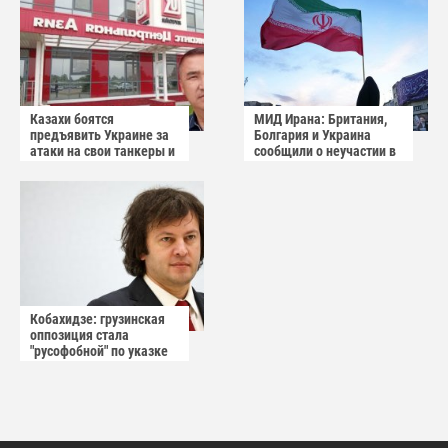
Казахи боятся
МИД Ирана: Британия,
предъявить Украине за
Болгария и Украина
атаки на свои танкеры и
сообщили о неучастии в
пытаются обвинить
операции США
Россию
Кобахидзе: грузинская
оппозиция стала
"русофобной" по указке
извне По словам
премьер-министра
Грузии, у иностранной
агентуры нет никаких
ценностей