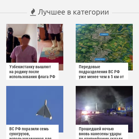
Лучшее в категории
Узбекистанку вышлют
Передовые
на родину после
подразделения ВС РФ
использования флага РФ
уже менее чем в 5 км от
как коврика
Краматорска и
Славянска
ВС РФ поразили семь
Прошедшей ночью
сухогрузов,
вновь нанесены удары
использовавшихся для
по крупнейшему складу