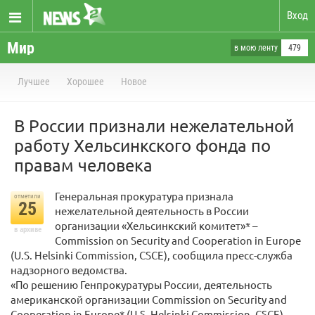
Вход
Мир
в мою ленту
479
Лучшее
Хорошее
Новое
В России признали нежелательной
работу Хельсинкского фонда по
правам человека
Генеральная прокуратура признала
отметили
25
нежелательной деятельность в России
организации «Хельсинкский комитет»* –
в архиве
Commission on Security and Cooperation in Europe
(U.S. Helsinki Commission, CSCE), сообщила пресс-служба
надзорного ведомства.
«По решению Генпрокуратуры России, деятельность
американской организации Commission on Security and
Cooperation in Europe* (U.S. Helsinki Commission, CSCE)