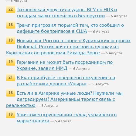
— 6 Августа
Тихановская допустила удары ВСУ по НПЗ и
22
складам маркетплейсов в Белоруссии
— 6 Августа
Трамп пригрозил тюрьмой тем, кто сообщил о
18
дефиците боеприпасов в США
— 6 Августа
Новый шаг России в споре о Курильских островах
19
Diplomat: Россия хочет присвоить одному из
Курильских островов имя Рихарда Зорге
— 6 Августа
Германия не может быть посредником по
19
Украине, заявил МИД
— 6 Августа
В Екатеринбурге совершено покушение на
21
разработчика дронов «Упырь»
— 5 Августа
Есть ли в Америке умные люди? Неужели мы
18
деградируем? Американцы теряют связь с
реальностью
— 5 Августа
Уничтожен крупнейший склад украинского
19
маркетплейса
— 5 Августа