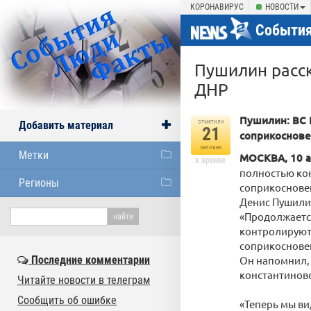
КОРОНАВИРУС
НОВОСТИ
События
Пушилин расск
ДНР
Пушилин: ВС 
отметили
Добавить материал
21
соприкоснове
человек
Метки
МОСКВА, 10 а
в архиве
полностью ко
Регионы
соприкосновен
Денис Пушили
«Продолжаетс
контролируют
соприкосновен
Последние комментарии
Он напомнил,
константиновс
Читайте новости в телеграм
Сообщить об ошибке
«Теперь мы ви