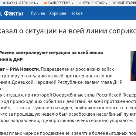
НАУКА И ТЕХНИКА
РАЗВЛЕЧЕНИЯ
КУХНЯ NEWS2
КОММЕНТАРИ
, Факты
Лучшее
Хорошее
Новое
азал о ситуации на всей линии соприк
России контролируют ситуацию на всей линии
ния в ДНР
вг – РИА Новости.
Подразделения российских войск
нтролируют ситуацию на всей протяженности линии
ия в Донецкой Народной Республике, заявил глава ДНР
н.
я ситуация, при которой Вооружённые силы Российской Феде
 ход происходящих событий и действий на всей протяжённост
ий», — сказал Пушилин на видео, опубликованном в его Teleg
 что за прошедшую неделю был освобожден населённый пункт
ком направлении, где «противник очень серьёзно упирался».
дим планомерное продвижение и занятие более выгодных пози