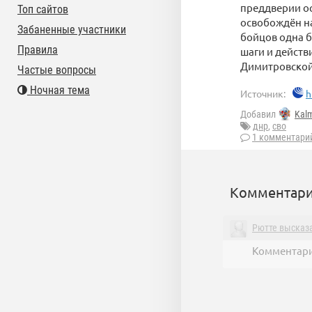
преддверии о
Топ сайтов
освобождён на
Забаненные участники
бойцов одна 
Правила
шаги и действ
Димитровской
Частые вопросы
Ночная тема
Источник:
h
Добавил
Kal
днр
,
сво
1 комментари
Комментари
Рютте высказ
Комментари