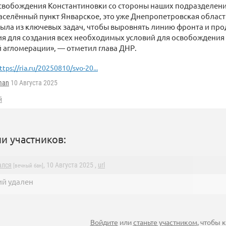
свобождения Константиновки со стороны наших подразделени
селённый пункт Январское, это уже Днепропетровская область
была из ключевых задач, чтобы выровнять линию фронта и пр
ия для создания всех необходимых условий для освобождения
 агломерации», — отметил глава ДНР.
ttps://ria.ru/20250810/svo-20...
man
10 Августа 2025
й
и участников:
ался
, 10 Августа 2025 ,
url
[вечный бан]
й удален
Войдите
или
станьте участником
, чтобы