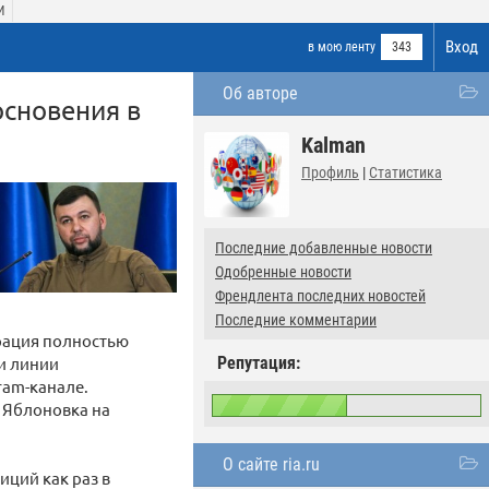
И
Вход
в мою ленту
343
Об авторе
основения в
Kalman
Профиль
|
Статистика
Последние добавленные новости
Одобренные новости
Френдлента последних новостей
Последние комментарии
рация полностью
и линии
Репутация:
ram-канале.
 Яблоновка на
О сайте ria.ru
ций как раз в