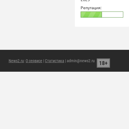
Репутация:
News2.ru
:
О сервисе
|
Статистика
| admin@news2.ru
18+