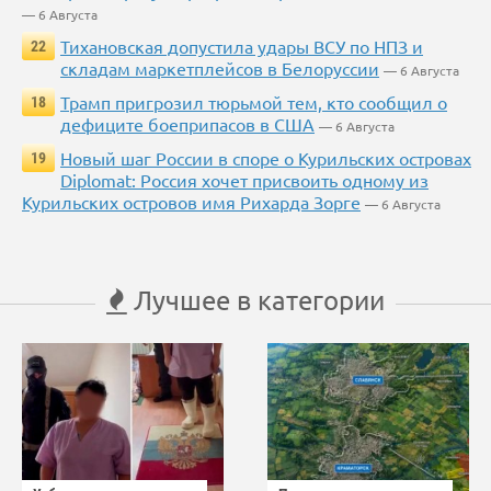
— 6 Августа
Тихановская допустила удары ВСУ по НПЗ и
22
складам маркетплейсов в Белоруссии
— 6 Августа
Трамп пригрозил тюрьмой тем, кто сообщил о
18
дефиците боеприпасов в США
— 6 Августа
Новый шаг России в споре о Курильских островах
19
Diplomat: Россия хочет присвоить одному из
Курильских островов имя Рихарда Зорге
— 6 Августа
Лучшее в категории