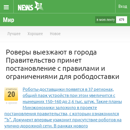
Вход
Мир
в мою ленту
479
Лучшее
Хорошее
Новое
Роверы выезжают в города
Правительство примет
постановление с правилами и
ограничениями для рободоставки
Роботы-доставщики появятся в 37 регионах,
отметили
20
общий парк устройств при этом увеличится с
нынешних 150–160 до 2,6 тыс. штук. Такие планы
в архиве
Минэкономики заложило в проекте
постановления правительства, с которым ознакомился
“Ъ”. Документ впервые узаконит присутствие роботов на
улично-дорожной сети. В рамках нового