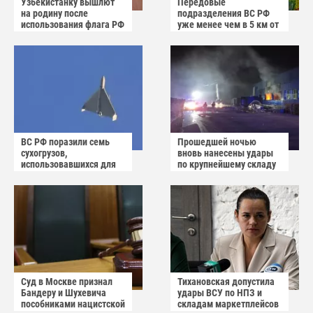
Узбекистанку вышлют
Передовые
на родину после
подразделения ВС РФ
использования флага РФ
уже менее чем в 5 км от
как коврика
Краматорска и
Славянска
ВС РФ поразили семь
Прошедшей ночью
сухогрузов,
вновь нанесены удары
использовавшихся для
по крупнейшему складу
снабжения ВСУ
украинского
маркетплейса Rozetka
Суд в Москве признал
Тихановская допустила
Бандеру и Шухевича
удары ВСУ по НПЗ и
пособниками нацистской
складам маркетплейсов