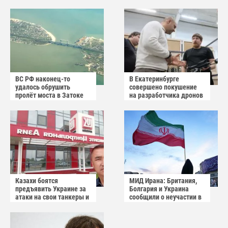
Германии
в Белоруссии
ВС РФ наконец-то
В Екатеринбурге
удалось обрушить
совершено покушение
пролёт моста в Затоке
на разработчика дронов
Одесской области
«Упырь»
Казахи боятся
МИД Ирана: Британия,
предъявить Украине за
Болгария и Украина
атаки на свои танкеры и
сообщили о неучастии в
пытаются обвинить
операции США
Россию