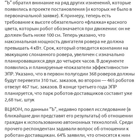
“Ъ” обратил внимание на ряд других изменений, которые
появились в проекте постановления (и которых не было в
первоначальной заявке). К примеру, теперь есть
требование к высоте обязательного «флажка» красного
цвета, которым робот обозначается при движении: он не
должен быть ниже 100 см. Теперь указано, что
максимальная мощность двигателя ровера не должна
превышать 4 кВт. Срок, который отводится компании на
эвакуацию сломанного ровера, увеличен с изначально
планировавшихся двух до четырех часов. В документе
появились и планируемые «показатели эффективности»
ЭПР. Указано, что в первом полугодии 368 роверов должны
будут перевезти 310 тыс. заказов, во втором — 465 роботов
отвезут 467 тыс. заказов. В конце третьего года ЭПР
планируется, что парк роботов-доставщиков составит уже
2,68 тыс. штук
ВЦИОМ, по данным “Ъ”, недавно провел исследование (в
ближайшие дни представят его результаты) об отношении
граждан к использованию автономных технологий. Среди
прочего респондентам задавали вопрос об отношении к
роботам-доставщикам. 64% заявили, что относятся к ним