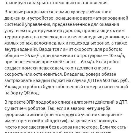
планируется закрыть с помощью постановления.
Впервые раскрывается термин «ровер»: «Участник
движения и устройство, оснащенное автоматизированной
системой управления, предназначенное для оказания
услуг и эксплуатируемое на дорогах, прилегающих к ним
территориях, на пешеходных и велосипедных дорожках, в
жилых зонах, велосипедных и пешеходных зонах, а также
внутри зданий». Вводится лимит скорости для роботов:
общий — 25 км/ч, при движении по тротуарам — 10 км/ч,
при пересечении проезжей части — 6 км/ч. Если робот
создает помехи пешеходам, то он должен снизить
скорость или остановиться. Владелец ровера обязан
застраховать каждый гаджет на случай ДТП на 500 тыс. руб.
У каждого робота будет собственный номер и нанесенный
на борту QR-код.
В проекте ЭПР подробно описан алгоритм действий в ДТП
с участием роботов. Так, если в аварии нет ущерба
здоровью и жизни (при этом другой участник аварии не
имеет претензий к «Яндексу»), разрешается покинуть
место происшествия без вызова инспектора. Если же есть
подозрения на нанесенный вред, то нужно вызвать