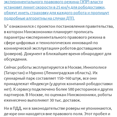
экспериментального правового режима (ЭПР) власти
установят лимит скорости в 25 км/ч для рободоставки,
обяжут иметь страховку для каждого робота и пропишут
подробные алгоритмы на случаи ДТП.
Ъ” ознакомился с проектом постановления правительства,
в котором Минэкономики планирует прописать
параметры «экспериментального правового режима в
сфере цифровых и технологических инноваций по
коммерческой эксплуатации» роботов-доставщиков
(роверов). Документ в ближайшее время обнародуют для
обсуждения.
Сейчас роботы эксплуатируются в Москве, Иннополисе
(Татарстан) и Мурино (Ленинградская область). Их
суммарный парк составляет 150–160 штук, все они
принадлежат «Яндексу» (у других компаний рободоставки
нет). К сервису подключено более 580 ресторанов и других
партнеров. В Москве, по оценкам Минэкономики, роботы
ежемесячно выполняют 30 тыс. доставок.
Ни в ПДД, ни в законодательстве роверы не упоминаются,
де-юре они находятся вне правового поля. Этот пробел и