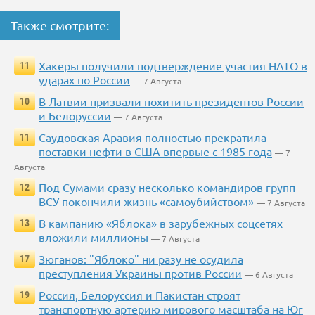
Также смотрите:
Хакеры получили подтверждение участия НАТО в
11
ударах по России
— 7 Августа
В Латвии призвали похитить президентов России
10
и Белоруссии
— 7 Августа
Саудовская Аравия полностью прекратила
11
поставки нефти в США впервые с 1985 года
— 7
Августа
Под Сумами сразу несколько командиров групп
12
ВСУ покончили жизнь «самоубийством»
— 7 Августа
В кампанию «Яблока» в зарубежных соцсетях
13
вложили миллионы
— 7 Августа
Зюганов: "Яблоко" ни разу не осудила
17
преступления Украины против России
— 6 Августа
Россия, Белоруссия и Пакистан строят
19
транспортную артерию мирового масштаба на Юг