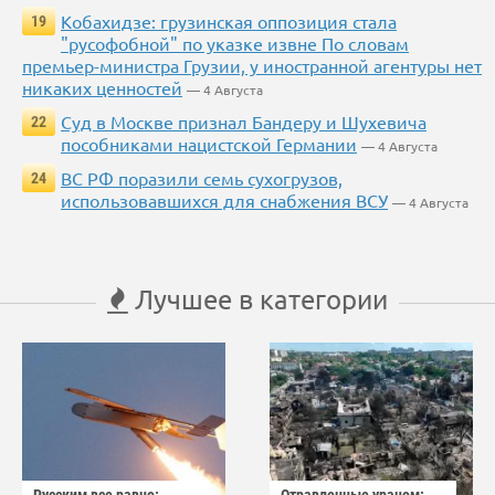
Кобахидзе: грузинская оппозиция стала
19
"русофобной" по указке извне По словам
премьер-министра Грузии, у иностранной агентуры нет
никаких ценностей
— 4 Августа
Суд в Москве признал Бандеру и Шухевича
22
пособниками нацистской Германии
— 4 Августа
ВС РФ поразили семь сухогрузов,
24
использовавшихся для снабжения ВСУ
— 4 Августа
Лучшее в категории