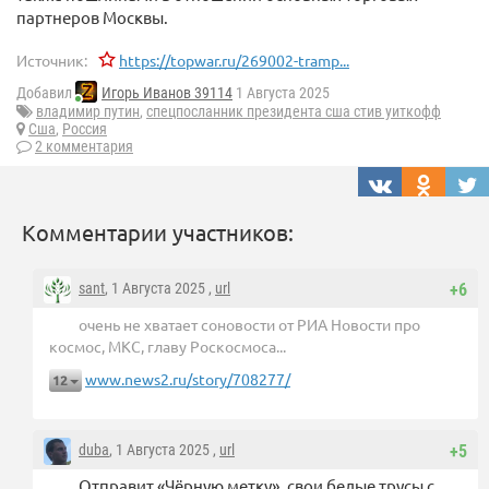
партнеров Москвы.
Источник:
https://topwar.ru/269002-tramp...
Добавил
Игорь Иванов 39114
1 Августа 2025
владимир путин
,
спецпосланник президента сша стив уиткофф
Сша
,
Россия
2 комментария
Комментарии участников:
sant
, 1 Августа 2025 ,
url
+6
очень не хватает соновости от РИА Новости про
космос, МКС, главу Роскосмоса...
www.news2.ru/story/708277/
12
duba
, 1 Августа 2025 ,
url
+5
Отправит «Чёрную метку», свои белые трусы с