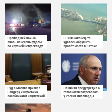
Краматорска и
снабжения ВСУ
Славянска
Прошедшей ночью
ВС РФ наконец-то
вновь нанесены удары
удалось обрушить
по крупнейшему складу
пролёт моста в Затоке
украинского
Одесской области
маркетплейса Rozetka
Суд в Москве признал
Пашинян предупредил о
Бандеру и Шухевича
готовности потребовать
пособниками нацистской
у России миллиарды
Германии
долларов