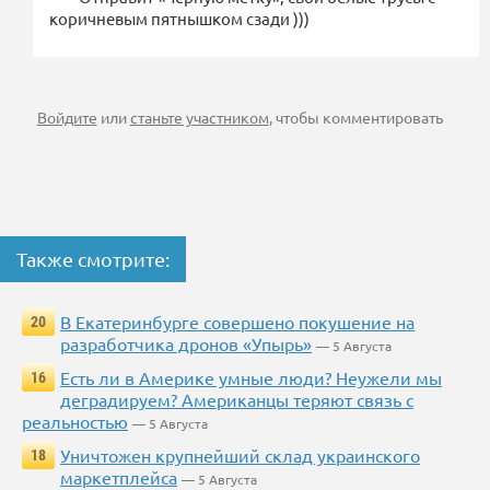
коричневым пятнышком сзади )))
Войдите
или
станьте участником
, чтобы комментировать
Также смотрите:
В Екатеринбурге совершено покушение на
20
разработчика дронов «Упырь»
— 5 Августа
Есть ли в Америке умные люди? Неужели мы
16
деградируем? Американцы теряют связь с
реальностью
— 5 Августа
Уничтожен крупнейший склад украинского
18
маркетплейса
— 5 Августа