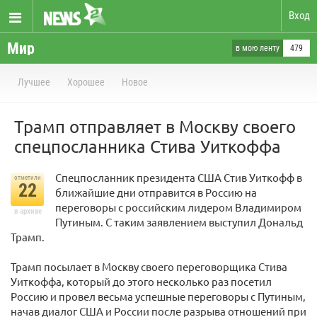
Вход
Мир
в мою ленту
479
Лучшее
Хорошее
Новое
Трамп отправляет в Москву своего
спецпосланника Стива Уиткоффа
Спецпосланник президента США Стив Уиткофф в
отметили
22
ближайшие дни отправится в Россию на
переговоры с российским лидером Владимиром
в архиве
Путиным. С таким заявлением выступил Дональд
Трамп.
Трамп посылает в Москву своего переговорщика Стива
Уиткоффа, который до этого несколько раз посетил
Россию и провел весьма успешные переговоры с Путиным,
начав диалог США и России после разрыва отношений при