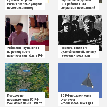
Русским все равно:
Отравленные ураном:
Россия впервые ударила
СБУ работает над
по американскому
сокрытием последствий
заводу БПЛА
взрыва в Вишнёвом
Узбекистанку вышлют
Нацисты звали его
на родину после
русской свиньей: почему
использования флага РФ
генерала-предателя
как коврика
Власова казнили без
публичного суда
Передовые
ВС РФ поразили семь
подразделения ВС РФ
сухогрузов,
уже менее чем в 5 км от
использовавшихся для