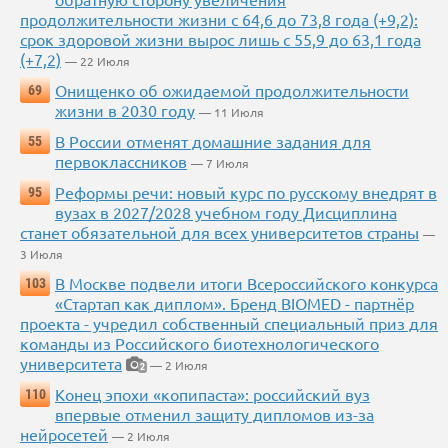
продолжительности жизни с 64,6 до 73,8 года (+9,2):
срок здоровой жизни вырос лишь с 55,9 до 63,1 года
(+7,2)
— 22 Июля
Онищенко об ожидаемой продолжительности
69
жизни в 2030 году
— 11 Июля
В России отменят домашние задания для
55
первоклассников
— 7 Июля
Реформы речи: новый курс по русскому внедрят в
95
вузах в 2027/2028 учебном году Дисциплина
станет обязательной для всех университетов страны
—
3 Июля
В Москве подвели итоги Всероссийского конкурса
103
«Стартап как диплом». Бренд BIOMED - партнёр
проекта - учредил собственный специальный приз для
команды из Российского биотехнологического
университета
— 2 Июля
2
Конец эпохи «копипаста»: российский вуз
110
впервые отменил защиту дипломов из-за
нейросетей
— 2 Июля