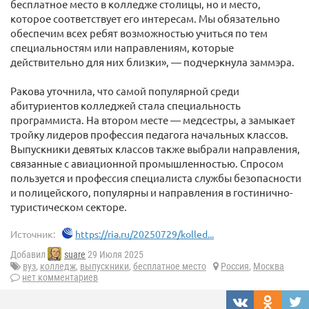
бесплатное место в колледже столицы, но и место,
которое соответствует его интересам. Мы обязательно
обеспечим всех ребят возможностью учиться по тем
специальностям или направлениям, которые
действительно для них близки», — подчеркнула заммэра.
Ракова уточнила, что самой популярной среди
абитуриентов колледжей стала специальность
программиста. На втором месте — медсестры, а замыкает
тройку лидеров профессия педагога начальных классов.
Выпускники девятых классов также выбрали направления,
связанные с авиационной промышленностью. Спросом
пользуется и профессия специалиста службы безопасности
и полицейского, популярны и направления в гостинично-
туристическом секторе.
Источник:
https://ria.ru/20250729/kolled...
Добавил
suare
29 Июля 2025
вуз
,
колледж
,
выпускники
,
бесплатное место
Россия
,
Москва
нет комментариев