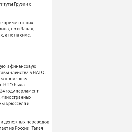
итуты Грузии с
е примет от них
ина, но и Запад,
 а не на силе.
рную и финансовую
тивы членства в НАТО.
там произошел
ть НПО была
024 году парламент
х «иностранных
оны Брюсселя и
а и денежных переводов
ает из России. Такая