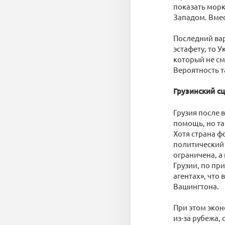
показать морк
Западом. Вмес
Последний вар
эстафету, то 
который не см
Вероятность т
Грузинский с
Грузия после 
помощь, но та
Хотя страна ф
политический
ограничена, а
Грузии, по пр
агентах», что
Вашингтона.
При этом экон
из-за рубежа, 