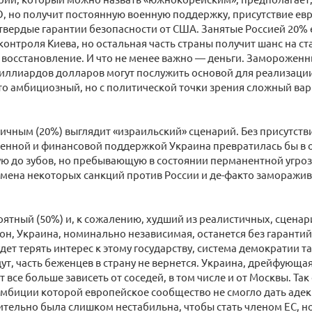
О, но получит постоянную военную поддержку, присутствие евр
твердые гарантии безопасности от США. Занятые Россией 20%
 контроля Киева, но остальная часть страны получит шанс на с
восстановление. И что не менее важно — деньги. Замороженн
иллиардов долларов могут послужить основой для реализаци
о амбициозный, но с политической точки зрения сложный вар
ичным (20%) выглядит «израильский» сценарий. Без присутстви
оенной и финансовой поддержкой Украина превратилась бы в 
 до зубов, но пребывающую в состоянии перманентной угроз
мена некоторых санкций против России и де-факто заморажи
ятный (50%) и, к сожалению, худший из реалистичных, сценар
 он, Украина, номинально независимая, останется без гаранти
дет терять интерес к этому государству, система демократии т
ут, часть беженцев в страну не вернется. Украина, дрейфующа
т все больше зависеть от соседей, в том числе и от Москвы. Так
мбиции которой европейское сообщество не смогло дать адекв
ительно была слишком нестабильна, чтобы стать членом ЕС, н