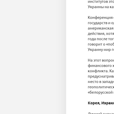
институтов эт
Украины на ка
Конференция с
государств и 
американская 
действия, хот
года после то
говорит о «по
Украину мир г
На этот вопро
финансового 
конфликта. Ка
предусматрива
место в запад
геополитическ
«белорусской 
Корея, Израи
Лучший сценар