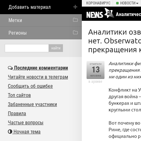
КОРОНАВИРУС
НОВОСТИ
Добавить материал
Аналитичес
Метки
Аналитики озв
Регионы
нет. Obserwat
прекращения 
Аналитики фи
отметили
Последние комментарии
13
прекращения к
ни один из ни
Читайте новости в телеграм
человека
в архиве
Сообщить об ошибке
Конфликт на У
Топ сайтов
другая война 
бункерах и шт
Забаненные участники
круглыми сто
Правила
Частые вопросы
Вот почему во
Риме, где сос
Ночная тема
официально р