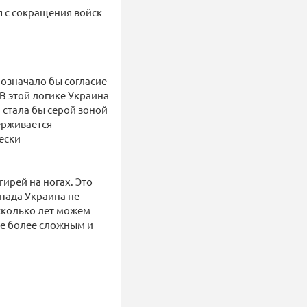
я с сокращения войск
 означало бы согласие
В этой логике Украина
 стала бы серой зоной
ерживается
ески
ирей на ногах. Это
апада Украина не
есколько лет можем
ще более сложным и