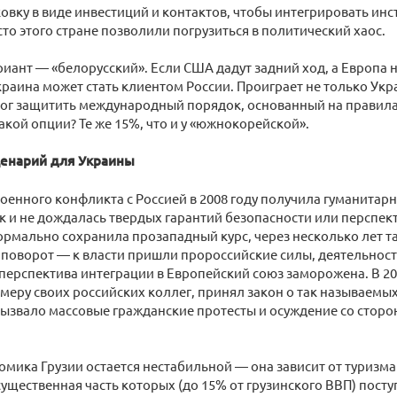
овку в виде инвестиций и контактов, чтобы интегрировать инст
то этого стране позволили погрузиться в политический хаос.
иант — «белорусский». Если США дадут задний ход, а Европа н
Украина может стать клиентом России. Проиграет не только Укра
ог защитить международный порядок, основанный на правилах,
акой опции? Те же 15%, что и у «южнокорейской».
ценарий для Украины
военного конфликта с Россией в 2008 году получила гуманита
к и не дождалась твердых гарантий безопасности или перспек
ормально сохранила прозападный курс, через несколько лет 
 поворот — к власти пришли пророссийские силы, деятельнос
 перспектива интеграции в Европейский союз заморожена. В 2
имеру своих российских коллег, принял закон о так называемы
 вызвало массовые гражданские протесты и осуждение со стор
омика Грузии остается нестабильной — она зависит от туризм
существенная часть которых (до 15% от грузинского ВВП) поступ