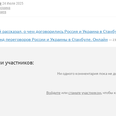
e
24 Июля 2025
краина
риев
рассказал, о чем договорились Россия и Украина в Стамб
унд переговоров России и Украины в Стамбуле. Онлайн
— 23
и участников:
Ни одного комментария пока не 
Войдите
или
станьте участником
, чтобы