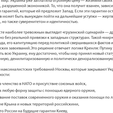
мир. Украина уже заплатила огромную цену — жизнями своих
 разрушенной экономикой. То, что она получит взамен, зависи
 гарантий, которые ей предложит Запад. Если эти гарантии о
ев может быть вынужден пойти на дальнейшие уступки — жертв
 но также суверенитетом и идентичностью.
сте наиболее тревожным выглядит «грузинский сценарий» — 
но без реальной привязки к западным структурам. Такой «мир
ада, его капитуляцию перед политикой свершившихся фактов 
ских завоеваний.Это решение отвечает логике Кремля: Путину
ь всю Украину, ему достаточно, чтобы мир принял новый стат
нную, демилитаризованную и политически деморализованную 
 максималистских требований Москвы, которые закрывают Укр
ности:
а членство в НАТО и присутствие союзных войск,
на любую форму защиты с помощью ядерного оружия,
вание поставок современного оружия и оказания помощи по л
ие Крыма и новых территорий российскими,
то России на будущие гарантии Киеву,