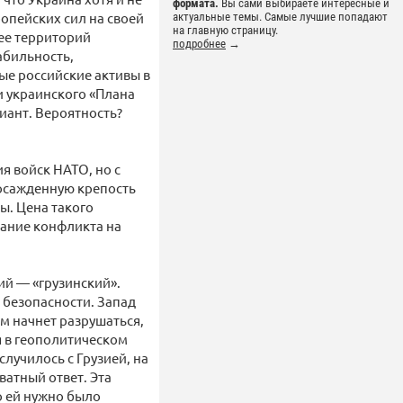
формата.
Вы сами выбираете интересные и
опейских сил на своей
актуальные темы. Самые лучшие попадают
на главную страницу.
 ее территорий
подробнее
→
табильность,
ые российские активы в
и украинского «Плана
иант. Вероятность?
я войск НАТО, но с
осажденную крепость
ы. Цена такого
вание конфликта на
ий — «грузинский».
й безопасности. Запад
ам начнет разрушаться,
я в геополитическом
 случилось с Грузией, на
атный ответ. Эта
о ей нужно было