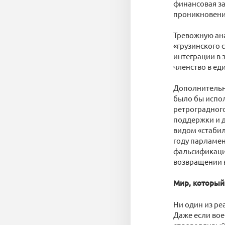
финансовая за
проникновению
Тревожную ана
«грузинского 
интеграции в 
членство в ед
Дополнительн
было бы испо
ретроградного
поддержки и д
видом «стабил
году парламе
фальсификаци
возвращении в
Мир, который
Ни один из ре
Даже если вое