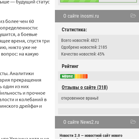
 выше — будущий статус
О сайте inosmi.ru
з более чем 60
еопределенности:
Статистика:
ушится, а боевые
ящее время, спустя три
Всего новостей: 4821
ию, никто уже не
Одобрено новостей: 2185
 вопрос: на какую
Качество новостей: 45%
Рейтинг
исты. Аналитики
нария прекращения
ь один из них
Отзывы о сайте (318)
бильность и прочное
откровенное враньё
алости и колебаний в
зинского дрейфа» и
О сайте News2.ru
Новости 2.0 — новостной сайт нового
что Украина хотя и не