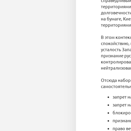
справедливый 
территориями,
долговечности
на бумаге, Ки
территориями,
В этом контек
спокойствию, 
усталость Зап
признание рус
контролироват
нейтрализова
Отсюда набор
самостоятель
запрет н
запрет 
блокиро
признан
право ве