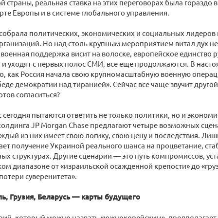
ой страны, реальная ставка на этих переговорах была гораздо
рте Европы и в системе глобального управления.
обрала политических, экономических и социальных лидеров и
организаций. Но над столь крупным мероприятием витал дух н
военная поддержка висит на волоске, европейское единство р
я и уходят с первых полос СМИ, все еще продолжаются. В насто
го, как Россия начала свою крупномасштабную военную операц
беде демократии над тиранией». Сейчас все чаще звучит другой
отов согласиться?
с сегодня пытаются ответить не только политики, но и эконом
холдинга JP Morgan Chase предлагают четыре возможных сце
ждый из них имеет свою логику, свою цену и последствия. Лиш
ет получение Украиной реального шанса на процветание, ста
ных структурах. Другие сценарии — это путь компромиссов, уст
ом диапазоне от «израильской осажденной крепости» до «гру
потери суверенитета».
ль, Грузия, Беларусь — карты будущего
ий, который можно назвать «южнокорейским», предполагает, 