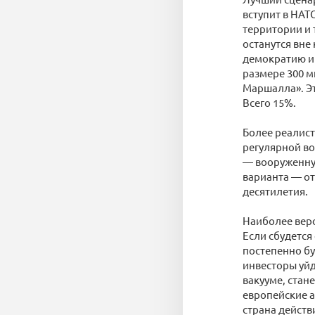
вступит в НАТ
территории и 
останутся вне
демократию и 
размере 300 м
Маршалла». Эт
Всего 15%.
Более реалист
регулярной в
— вооруженную
варианта — от
десятилетия.
Наиболее веро
Если сбудется
постепенно бу
инвесторы уйд
вакууме, стане
европейские а
страна действ