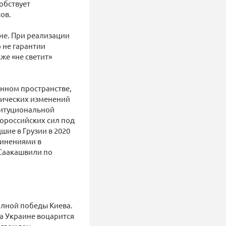
обствует
ов.
не. При реализации
 не гарантии
же «не светит»
нном пространстве,
тических изменений
титуциональной
ороссийских сил под
ие в Грузии в 2020
винениями в
Саакашвили по
олной победы Киева.
на Украине воцарится