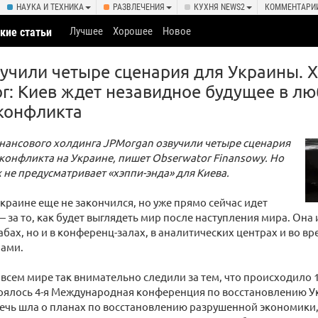
НАУКА И ТЕХНИКА
РАЗВЛЕЧЕНИЯ
КУХНЯ NEWS2
КОММЕНТАРИ
Лучшее
Хорошее
Новое
кие статьи
учили четыре сценария для Украины. 
or: Киев ждет незавидное будущее в л
конфликта
нансового холдинга JPMorgan озвучили четыре сценария
онфликта на Украине, пишет Obserwator Finansowy. Но
х не предусматривает «хэппи-энда» для Киева.
краине еще не закончился, но уже прямо сейчас идет
— за то, как будет выглядеть мир после наступления мира. Она 
абах, но и в конференц-залах, в аналитических центрах и во вр
лами.
 всем мире так внимательно следили за тем, что происходило 1
тоялось 4-я Международная конференция по восстановлению У
ечь шла о планах по восстановлению разрушенной экономики,