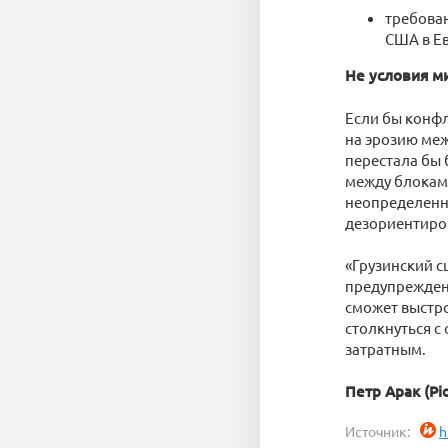
требован
США в Е
Не условия ми
Если бы конфл
на эрозию меж
перестала бы 
между блоками
неопределенн
дезориентиро
«Грузинский с
предупреждени
сможет выстро
столкнуться с
затратным.
Петр Арак (Pio
Источник:
h