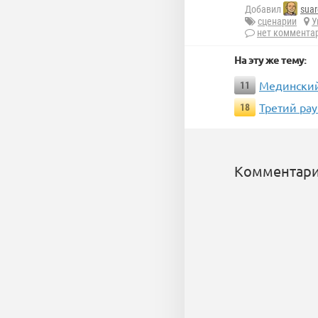
Добавил
suar
сценарии
У
нет коммента
На эту же тему:
Мединский 
11
Третий ра
18
Комментари