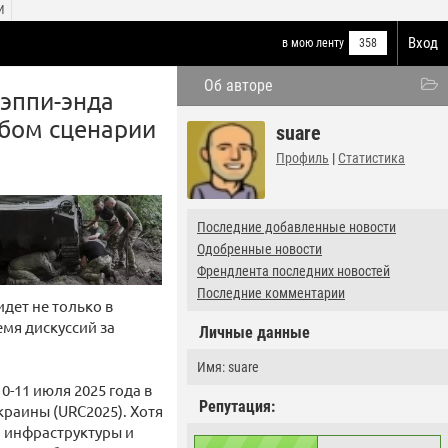
И
Вход
в мою ленту
358
Об авторе
Хэппи-энда
юбом сценарии
suare
Профиль
|
Статистика
Последние добавленные новости
Одобренные новости
Френдлента последних новостей
Последние комментарии
идет не только в
емя дискуссий за
Личные данные
Имя: suare
0-11 июля 2025 года в
Репутация:
краины (URC2025). Хотя
 инфраструктуры и