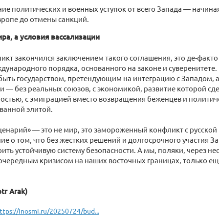
ие политических и военных уступок от всего Запада — начина
вропе до отмены санкций.
ра, а условия вассализации
икт закончился заключением такого соглашения, это де-факто
дународного порядка, основанного на законе и суверенитете. 
быть государством, претендующим на интеграцию с Западом, а
 — без реальных союзов, с экономикой, развитие которой сд
остью, с эмиграцией вместо возвращения беженцев и политич
ванной элитой.
ценарий» — это не мир, это замороженный конфликт с русской г
е о том, что без жестких решений и долгосрочного участия З
ить устойчивую систему безопасности. А мы, поляки, через н
 очередным кризисом на наших восточных границах, только е
tr Arak)
ttps://inosmi.ru/20250724/bud...