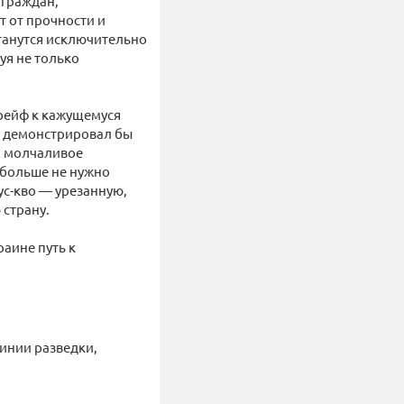
 граждан,
т от прочности и
станутся исключительно
уя не только
дрейф к кажущемуся
» демонстрировал бы
и молчаливое
 больше не нужно
ус-кво — урезанную,
страну.
аине путь к
инии разведки,