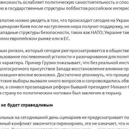
висимость ослабляет политическую самостоятельность и спос
 в государственные структуры лоббистов российских интерес
логию можно увидеть в том, что происходит сегодня на Украи
сценария» Киев после наступления мира получит поддержку, но
западные структуры безопасности, таких как НАТО; Украине так
ином европейском рынке или в ЕС.
ым риском, который сегодня уже просматривается в обществе
льзование послевоенной усталости и разочарования для поли
 характера. Пример Грузии показывает, что без реальной инс
олгосрочного присутствия Запада восстановление влияния пр
изации» вполне возможно. Достаточно упомянуть, что прошедш
нтские выборы вызвали много вопросов и сопровождались об
и, а символ прозападных реформ бывший президент Михаил 
 страну по политическим мотивам был заключен в тюрьму.
 не будет справедливым
альных на сегодняшний день сценариев не предусматривает п
нный конфликт закончится перемирием, это не означает, что 