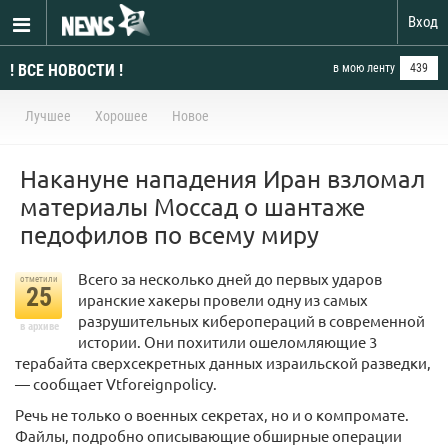
Вход
! ВСЕ НОВОСТИ !
в мою ленту
439
Лучшее
Хорошее
Новое
Накануне нападения Иран взломал
материалы Моссад о шантаже
педофилов по всему миру
Всего за несколько дней до первых ударов
отметили
25
иранские хакеры провели одну из самых
разрушительных киберопераций в современной
в архиве
истории. Они похитили ошеломляющие 3
терабайта сверхсекретных данных израильской разведки,
— сообщает Vtforeignpolicy.
Речь не только о военных секретах, но и о компромате.
Файлы, подробно описывающие обширные операции