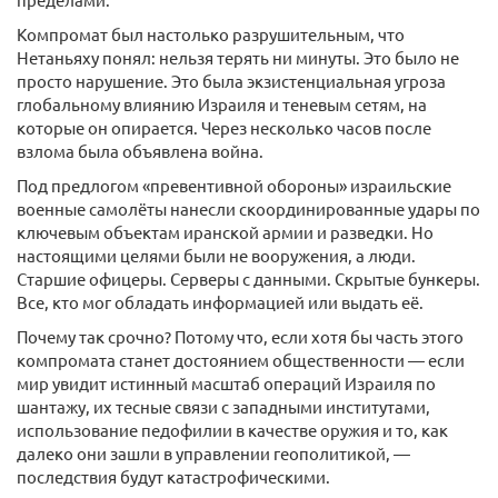
Компромат был настолько разрушительным, что
Нетаньяху понял: нельзя терять ни минуты. Это было не
просто нарушение. Это была экзистенциальная угроза
глобальному влиянию Израиля и теневым сетям, на
которые он опирается. Через несколько часов после
взлома была объявлена война.
Под предлогом «превентивной обороны» израильские
военные самолёты нанесли скоординированные удары по
ключевым объектам иранской армии и разведки. Но
настоящими целями были не вооружения, а люди.
Старшие офицеры. Серверы с данными. Скрытые бункеры.
Все, кто мог обладать информацией или выдать её.
Почему так срочно? Потому что, если хотя бы часть этого
компромата станет достоянием общественности — если
мир увидит истинный масштаб операций Израиля по
шантажу, их тесные связи с западными институтами,
использование педофилии в качестве оружия и то, как
далеко они зашли в управлении геополитикой, —
последствия будут катастрофическими.