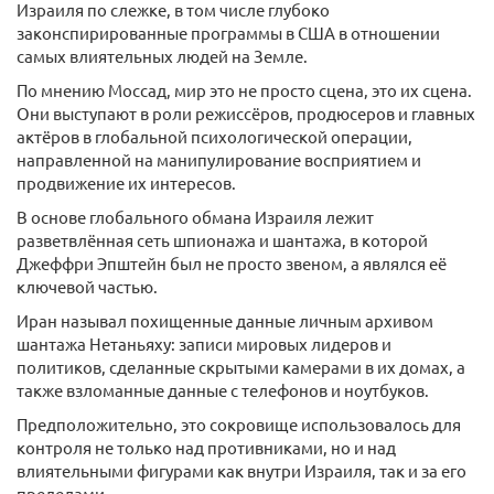
Израиля по слежке, в том числе глубоко
законспирированные программы в США в отношении
самых влиятельных людей на Земле.
По мнению Моссад, мир это не просто сцена, это их сцена.
Они выступают в роли режиссёров, продюсеров и главных
актёров в глобальной психологической операции,
направленной на манипулирование восприятием и
продвижение их интересов.
В основе глобального обмана Израиля лежит
разветвлённая сеть шпионажа и шантажа, в которой
Джеффри Эпштейн был не просто звеном, а являлся её
ключевой частью.
Иран называл похищенные данные личным архивом
шантажа Нетаньяху: записи мировых лидеров и
политиков, сделанные скрытыми камерами в их домах, а
также взломанные данные с телефонов и ноутбуков.
Предположительно, это сокровище использовалось для
контроля не только над противниками, но и над
влиятельными фигурами как внутри Израиля, так и за его
пределами.