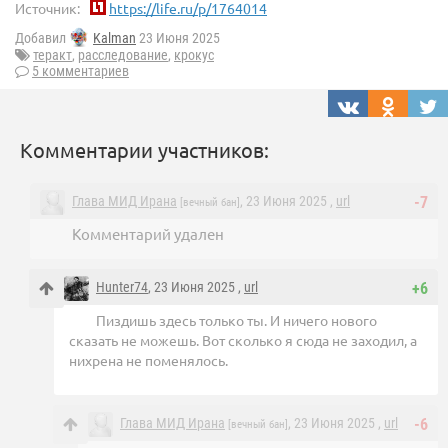
Источник:
https://life.ru/p/1764014
Добавил
Kalman
23 Июня 2025
теракт
,
расследование
,
крокус
5 комментариев
Комментарии участников:
Глава МИД Ирана
, 23 Июня 2025 ,
url
-7
[вечный бан]
Комментарий удален
Hunter74
, 23 Июня 2025 ,
url
+6
Пиздишь здесь только ты. И ничего нового
сказать не можешь. Вот сколько я сюда не заходил, а
нихрена не поменялось.
Глава МИД Ирана
, 23 Июня 2025 ,
url
-6
[вечный бан]