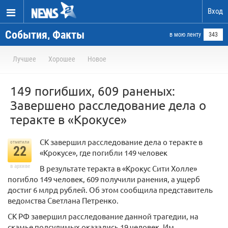
Вход
События, Факты
в мою ленту
343
Лучшее
Хорошее
Новое
149 погибших, 609 раненых:
Завершено расследование дела о
теракте в «Крокусе»
СК завершил расследование дела о теракте в
отметили
22
«Крокусе», где погибли 149 человек
в архиве
В результате теракта в «Крокус Сити Холле»
погибло 149 человек, 609 получили ранения, а ущерб
достиг 6 млрд рублей. Об этом сообщила представитель
ведомства Светлана Петренко.
СК РФ завершил расследование данной трагедии, на
скамье подсудимых оказались 19 человек. Им