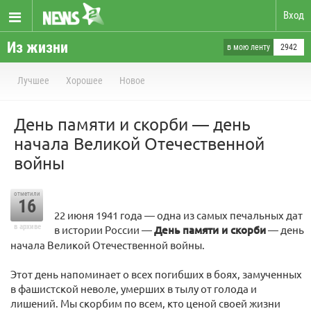
Вход
Из жизни
в мою ленту
2942
Лучшее
Хорошее
Новое
День памяти и скорби — день
начала Великой Отечественной
войны
отметили
16
22 июня 1941 года — одна из самых печальных дат
в архиве
в истории России —
День памяти и скорби
— день
начала Великой Отечественной войны.
Этот день напоминает о всех погибших в боях, замученных
в фашистской неволе, умерших в тылу от голода и
лишений. Мы скорбим по всем, кто ценой своей жизни