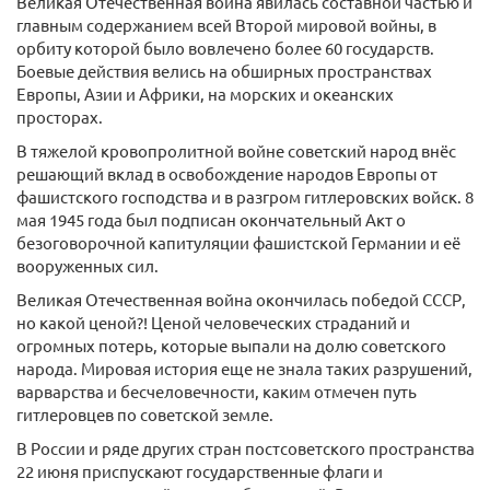
Великая Отечественная война явилась составной частью и
главным содержанием всей Второй мировой войны, в
орбиту которой было вовлечено более 60 государств.
Боевые действия велись на обширных пространствах
Европы, Азии и Африки, на морских и океанских
просторах.
В тяжелой кровопролитной войне советский народ внёс
решающий вклад в освобождение народов Европы от
фашистского господства и в разгром гитлеровских войск. 8
мая 1945 года был подписан окончательный Акт о
безоговорочной капитуляции фашистской Германии и её
вооруженных сил.
Великая Отечественная война окончилась победой СССР,
но какой ценой?! Ценой человеческих страданий и
огромных потерь, которые выпали на долю советского
народа. Мировая история еще не знала таких разрушений,
варварства и бесчеловечности, каким отмечен путь
гитлеровцев по советской земле.
В России и ряде других стран постсоветского пространства
22 июня приспускают государственные флаги и