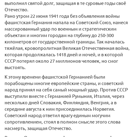
выполнил святой долг, защищая в те суровые годы своё
Отечество.
Рано утром 22 июня 1941 года без объявления войны
фашистская Германия напала на Советский Союз, нанеся
массированный удар по военным и стратегическим
объектам и многим городам на глубину до 250-300
километров от государственной границы. Так началась
тяжёлая, кровопролитная Великая Отечественная война,
которая продолжалась 1418 дней и ночей, и в которой
СССР потерял около 27 миллионов человек, но смог
выстоять.
К этому времени фашистской Германией были
порабощены многие европейские страны, и советский
народ принял на себя самый мощный удар. Против СССР
выступили вместе с Германией Румыния, Италия, через
несколько дней Словакия, Финляндия, Венгрия, а в
середине августа к ним присоединилась Норвегия.
Советский народ ответил врагу единым могучим
сопротивлением, стоял в полном смысле этого слова
насмерть, защищая Отечество.