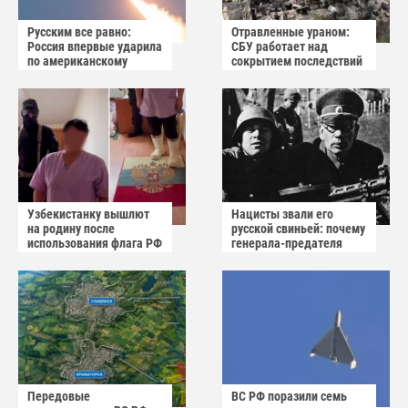
Русским все равно:
Отравленные ураном:
Россия впервые ударила
СБУ работает над
по американскому
сокрытием последствий
заводу БПЛА
взрыва в Вишнёвом
Узбекистанку вышлют
Нацисты звали его
на родину после
русской свиньей: почему
использования флага РФ
генерала-предателя
как коврика
Власова казнили без
публичного суда
Передовые
ВС РФ поразили семь