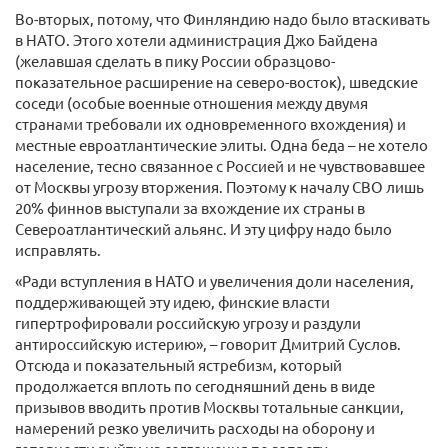
Во-вторых, потому, что Финляндию надо было втаскивать
в НАТО. Этого хотели администрация Джо Байдена
(желавшая сделать в пику России образцово-
показательное расширение на северо-восток), шведские
соседи (особые военные отношения между двумя
странами требовали их одновременного вхождения) и
местные евроатлантические элиты. Одна беда – не хотело
население, тесно связанное с Россией и не чувствовавшее
от Москвы угрозу вторжения. Поэтому к началу СВО лишь
20% финнов выступали за вхождение их страны в
Североатлантический альянс. И эту цифру надо было
исправлять.
«Ради вступления в НАТО и увеличения доли населения,
поддерживающей эту идею, финские власти
гипертрофировали российскую угрозу и раздули
антироссийскую истерию», – говорит Дмитрий Суслов.
Отсюда и показательный ястребизм, который
продолжается вплоть по сегодняшний день в виде
призывов вводить против Москвы тотальные санкции,
намерений резко увеличить расходы на оборону и