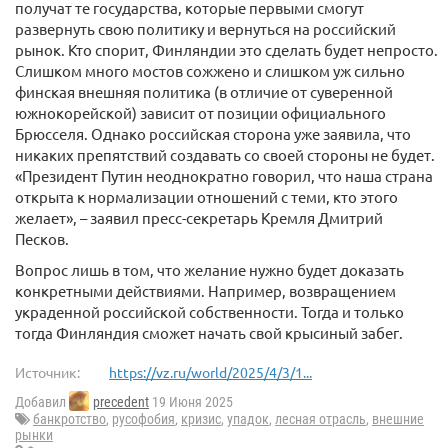
получат те государства, которые первыми смогут
развернуть свою политику и вернуться на российский
рынок. Кто спорит, Финляндии это сделать будет непросто.
Слишком много мостов сожжено и слишком уж сильно
финская внешняя политика (в отличие от суверенной
южнокорейской) зависит от позиции официального
Брюсселя. Однако российская сторона уже заявила, что
никаких препятствий создавать со своей стороны не будет.
«Президент Путин неоднократно говорил, что наша страна
открыта к нормализации отношений с теми, кто этого
желает», – заявил пресс-секретарь Кремля Дмитрий
Песков.
Вопрос лишь в том, что желание нужно будет доказать
конкретными действиями. Например, возвращением
украденной российской собственности. Тогда и только
тогда Финляндия сможет начать свой крысиный забег.
Источник:
https://vz.ru/world/2025/4/3/1...
Добавил
precedent
19 Июня 2025
банкротство
,
русофобия
,
кризис
,
упадок
,
лесная отрасль
,
внешние
рынки