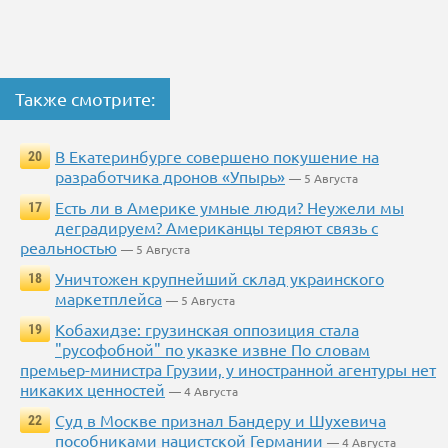
Также смотрите:
В Екатеринбурге совершено покушение на
20
разработчика дронов «Упырь»
— 5 Августа
Есть ли в Америке умные люди? Неужели мы
17
деградируем? Американцы теряют связь с
реальностью
— 5 Августа
Уничтожен крупнейший склад украинского
18
маркетплейса
— 5 Августа
Кобахидзе: грузинская оппозиция стала
19
"русофобной" по указке извне По словам
премьер-министра Грузии, у иностранной агентуры нет
никаких ценностей
— 4 Августа
Суд в Москве признал Бандеру и Шухевича
22
пособниками нацистской Германии
— 4 Августа