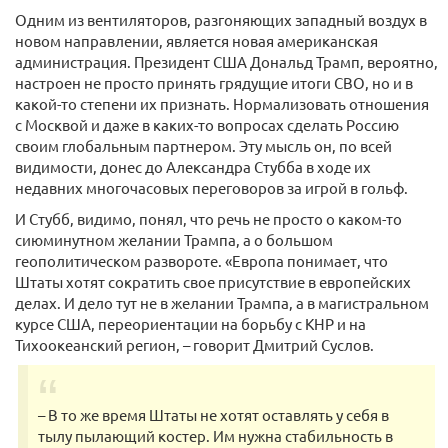
Одним из вентиляторов, разгоняющих западный воздух в
новом направлении, является новая американская
администрация. Президент США Дональд Трамп, вероятно,
настроен не просто принять грядущие итоги СВО, но и в
какой-то степени их признать. Нормализовать отношения
с Москвой и даже в каких-то вопросах сделать Россию
своим глобальным партнером. Эту мысль он, по всей
видимости, донес до Александра Стубба в ходе их
недавних многочасовых переговоров за игрой в гольф.
И Стубб, видимо, понял, что речь не просто о каком-то
сиюминутном желании Трампа, а о большом
геополитическом развороте. «Европа понимает, что
Штаты хотят сократить свое присутствие в европейских
делах. И дело тут не в желании Трампа, а в магистральном
курсе США, переориентации на борьбу с КНР и на
Тихоокеанский регион, – говорит Дмитрий Суслов.
– В то же время Штаты не хотят оставлять у себя в
тылу пылающий костер. Им нужна стабильность в