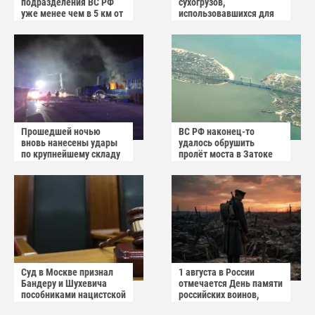
подразделения ВС РФ
сухогрузов,
уже менее чем в 5 км от
использовавшихся для
Краматорска и
снабжения ВСУ
Славянска
Прошедшей ночью
ВС РФ наконец-то
вновь нанесены удары
удалось обрушить
по крупнейшему складу
пролёт моста в Затоке
украинского
Одесской области
маркетплейса Rozetka
Суд в Москве признал
1 августа в России
Бандеру и Шухевича
отмечается День памяти
пособниками нацистской
российских воинов,
Германии
погибших в Первой