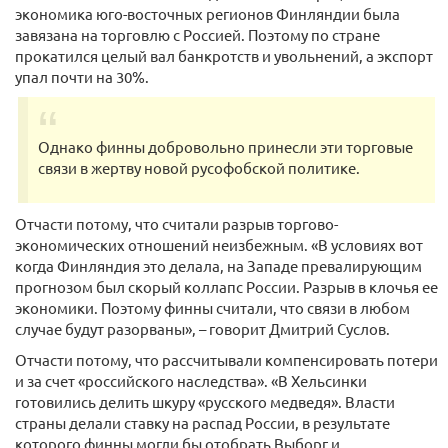
экономика юго-восточных регионов Финляндии была
завязана на торговлю с Россией. Поэтому по стране
прокатился целый вал банкротств и увольнений, а экспорт
упал почти на 30%.
Однако финны добровольно принесли эти торговые
связи в жертву новой русофобской политике.
Отчасти потому, что считали разрыв торгово-
экономических отношений неизбежным. «В условиях вот
когда Финляндия это делала, на Западе превалирующим
прогнозом был скорый коллапс России. Разрыв в клочья ее
экономики. Поэтому финны считали, что связи в любом
случае будут разорваны», – говорит Дмитрий Суслов.
Отчасти потому, что рассчитывали компенсировать потери
и за счет «российского наследства». «В Хельсинки
готовились делить шкуру «русского медведя». Власти
страны делали ставку на распад России, в результате
которого финны могли бы отобрать Выборг и