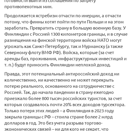
готовности выйти из соглашения по запрету
противопехотных мин.
Продолжается ястребизм отчасти по инерции, а отчасти
потому, что финны хотят пойти по пути Польши и на этом
заработать. Превратить страну в большую военную базу. У
Финляндии с Россией 1300 километров границы, и в случае
размещения на финской территории войска НАТО могут
угрожать как Санкт-Петербургу, так и Мурманску (а также
Северному флоту ВМФ РФ). Войска, которые (за счет
аренды баз, проживания, инфраструктурных инвестиций и
т. п.) будут приносить Финляндии неплохой доход.
Правда, этот потенциальный антироссийский доход ни
количественно, ни качественно не может перекрыть
потерю реального, основанного на сотрудничестве с
Россией. Так, до начала пандемии в страну ежегодно
приезжало более 800 тысяч российских туристов, за счет
которых создавалось почти 20% всех доходов турсектора.
Только потеря этих людей – а Финляндия в 2023 году
закрыла границы с РФ – стоила стране более 2 млрд
долларов в год. Это без учета разрыва торгово-
экономических связей – ни для кого не секрет, что