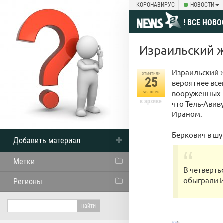
КОРОНАВИРУС
НОВОСТИ
! ВСЕ НОВО
Израильский ж
Израильский ж
отметили
25
вероятнее все
вооруженных к
человек
в архиве
что Тель-Авив
Ираном.
Беркович в шу
Добавить материал
Метки
В четверть
обыграли И
Регионы