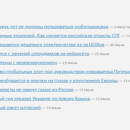
двух лет не должны пользоваться мобильниками
— 3 Августа
ранных лицензий. Как меняется российская отрасль СПГ
— 1 
ишаются дешевого электричества из-за ЦОДов
— 30 Июля
лся с заменой сотрудников на нейросети
— 25 Июля
блемы с перевооружением
— 23 Июля
во глобальных элит под руководством извращенца Питера
еобувается в опилки на глазах у изумленной Европы
— 13 
апреты не пахнут газом из России
— 13 Июля
 суд отказал Украине по поводу Крыма
— 13 Июля
вый пакет иллюзий
— 13 Июля