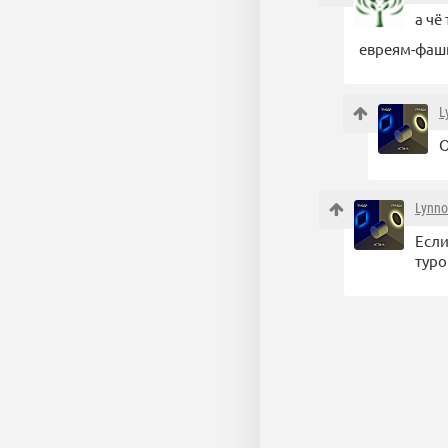
а чё
евреям-фаши
L
О
Lynno
Если
туро