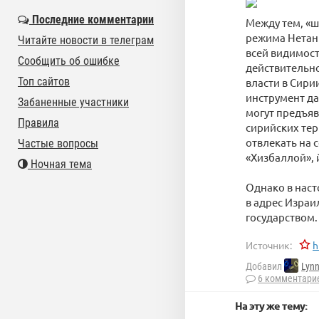
Последние комментарии
Между тем, «ш
режима Нетань
Читайте новости в телеграм
всей видимост
Сообщить об ошибке
действительно
Топ сайтов
власти в Сир
инструмент да
Забаненные участники
могут предъяв
Правила
сирийских тер
отвлекать на 
Частые вопросы
«Хизбаллой», 
Ночная тема
Однако в нас
в адрес Израи
государством.
Источник:
h
Добавил
Lyn
6 комментари
На эту же тему: