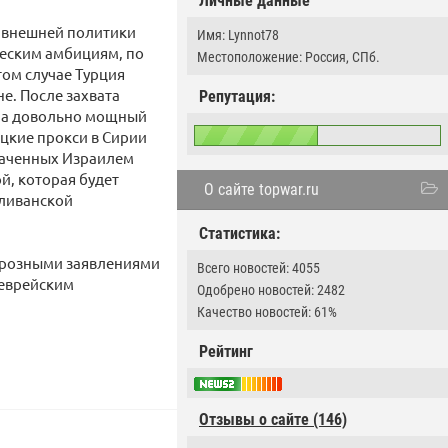
Личные данные
р внешней политики
Имя: Lynnot78
ческим амбициям, по
Местоположение: Россия, СПб.
том случае Турция
е. После захвата
Репутация:
ила довольно мощный
цкие прокси в Сирии
хваченных Израилем
й, которая будет
О сайте topwar.ru
 ливанской
Статистика:
 грозными заявлениями
Всего новостей: 4055
 еврейским
Одобрено новостей: 2482
Качество новостей: 61%
Рейтинг
Отзывы о сайте (146)