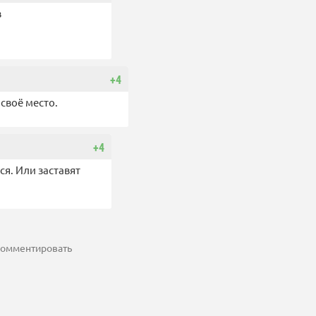
в
+4
 своё место.
+4
ся. Или заставят
 комментировать