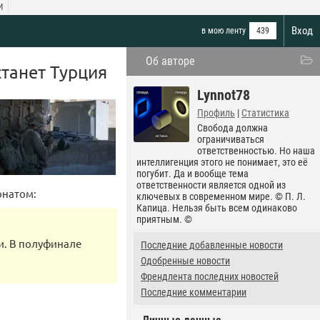
И
Вход
в мою ленту
439
Об авторе
танет Турция
Lynnot78
Профиль
|
Статистика
Свобода должна
ограничиваться
ответственностью. Но наша
интеллигенция этого не понимает, это её
погубит. Да и вообще тема
ответственности является одной из
онатом:
ключевых в современном мире. © П. Л.
Капица. Нельзя быть всем одинаково
приятным. ©
и. В полуфинале
Последние добавленные новости
Одобренные новости
Френдлента последних новостей
Последние комментарии