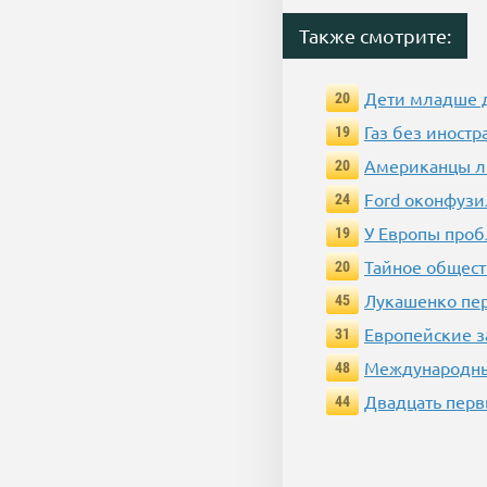
Также смотрите:
Дети младше 
20
Газ без иност
19
Американцы л
20
Ford оконфузи
24
У Европы про
19
Тайное общест
20
Лукашенко пер
45
Европейские з
31
Международный
48
Двадцать пер
44