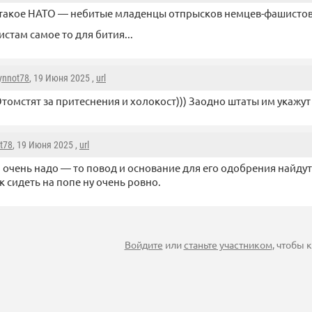
 такое НАТО — небитые младенцы отпрысков немцев-фашисто
стам самое то для бития...
ynnot78
, 19 Июня 2025 ,
url
томстят за притеснения и холокост))) Заодно штаты им укажут
t78
, 19 Июня 2025 ,
url
 очень надо — то повод и основание для его одобрения найдут
к сидеть на попе ну очень ровно.
Войдите
или
станьте участником
, чтобы