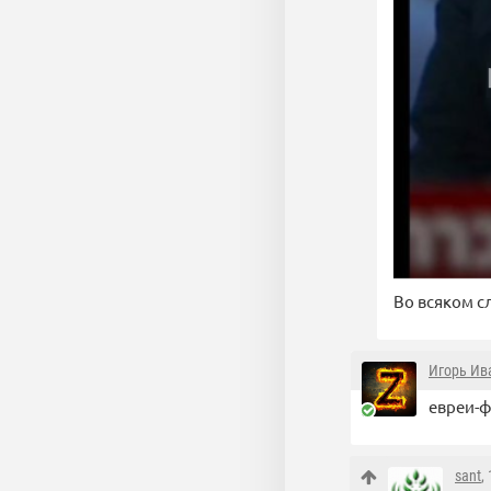
Во всяком с
Игорь Ив
евреи-ф
sant
,