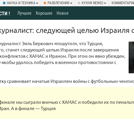
НАУКА И ТЕХНИКА
РАЗВЛЕЧЕНИЯ
КУХНЯ NEWS2
КОММЕНТАРИ
Лучшее
Хорошее
Новое
СТИ !
урналист: следующей целью Израиля с
урналист Эяль Беркович «пошутил», что Турция,
го, станет следующей целью Израиля после завершения
онфликтов с ХАМАС и Ираном. При этом он явно убежден,
у якобы удалось победить в военном противостоянии с
тку сравнивает начатые Израилем войны с футбольным чемпи
финале мы сыграли вничью с ХАМАС и победили их по пенальт
ран. А в финале — Турция