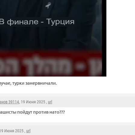
лучае, турки занервничали.
анов 39114
, 19 Июня 2025 ,
url
ашисты пойдут против нато???
 19 Июня 2025 ,
url