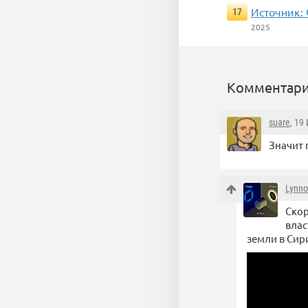
Источник:
17
2025
Комментари
suare
, 19
Значит 
Lynno
Скор
влас
земли в Сир