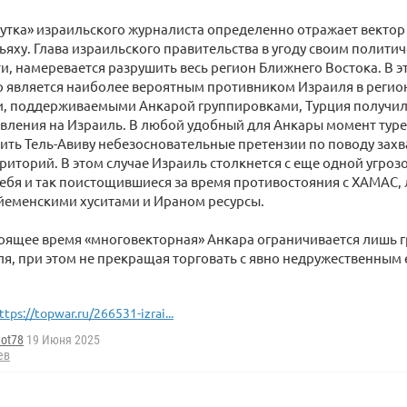
утка» израильского журналиста определенно отражает векто
яху. Глава израильского правительства в угоду своим полити
и, намеревается разрушить весь регион Ближнего Востока. В э
 является наиболее вероятным противником Израиля в регион
ии, поддерживаемыми Анкарой группировками, Турция получ
вления на Израиль. В любой удобный для Анкары момент туре
ить Тель-Авиву небезосновательные претензии по поводу за
риторий. В этом случае Израиль столкнется с еще одной угрозо
себя и так поистощившиеся за время противостояния с ХАМАС,
йеменскими хуситами и Ираном ресурсы.
тоящее время «многовекторная» Анкара ограничивается лишь
ля, при этом не прекращая торговать с явно недружественным
ttps://topwar.ru/266531-izrai...
not78
19 Июня 2025
ев