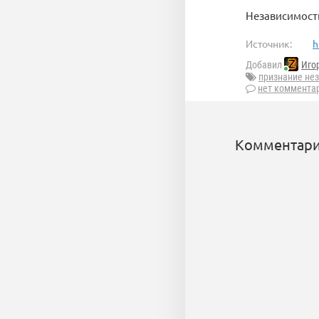
Независимость
Источник:
h
Добавил
Иго
признание не
нет коммента
Комментари