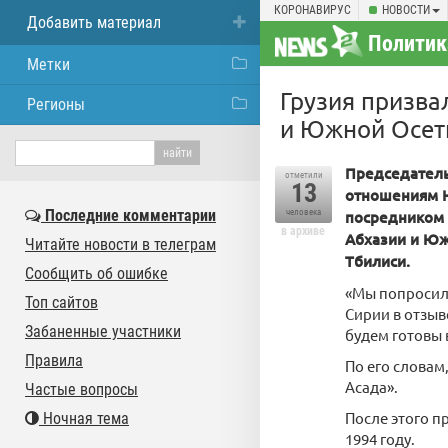
КОРОНАВИРУС
НОВОСТИ
Добавить материал
Политик
Метки
Грузия призва
Регионы
и Южной Осет
Председатель
отметили
13
отношениям Н
Последние комментарии
человека
посредником 
в архиве
Абхазии и Юж
Читайте новости в телеграм
Тбилиси.
Сообщить об ошибке
«Мы попросил
Топ сайтов
Сирии в отзыв
Забаненные участники
будем готовы 
Правила
По его словам
Асада».
Частые вопросы
После этого п
Ночная тема
1994 году.