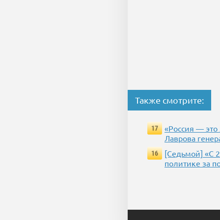
Также смотрите:
«Россия — это
17
Лаврова генер
[Седьмой] «С 
16
политике за п