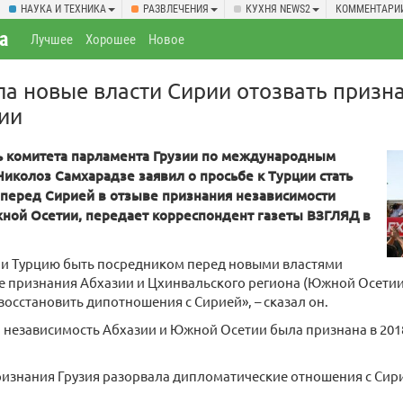
НАУКА И ТЕХНИКА
РАЗВЛЕЧЕНИЯ
КУХНЯ NEWS2
КОММЕНТАРИ
а
Лучшее
Хорошее
Новое
ла новые власти Сирии отозвать призн
ии
 комитета парламента Грузии по международным
иколоз Самхарадзе заявил о просьбе к Турции стать
перед Сирией в отзыве признания независимости
ной Осетии, передает корреспондент газеты ВЗГЛЯД в
и Турцию быть посредником перед новыми властями
е признания Абхазии и Цхинвальского региона (Южной Осетии)
восстановить дипотношения с Сирией», – сказал он.
, независимость Абхазии и Южной Осетии была признана в 20
ризнания Грузия разорвала дипломатические отношения с Сир