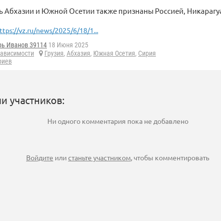
 Абхазии и Южной Осетии также признаны Россией, Никарагуа
ttps://vz.ru/news/2025/6/18/1...
рь Иванов 39114
18 Июня 2025
зависимости
Грузия
,
Абхазия
,
Южная Осетия
,
Сирия
риев
и участников:
Ни одного комментария пока не добавлено
Войдите
или
станьте участником
, чтобы комментировать