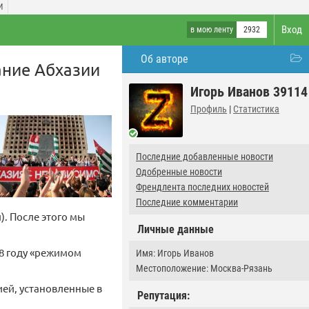
И
Вход
в мою ленту
2932
Об авторе
ание Абхазии
Игорь Иванов 39114
Профиль
|
Статистика
Последние добавленные новости
Одобренные новости
Френдлента последних новостей
Последние комментарии
. После этого мы
Личные данные
18 году «режимом
Имя: Игорь Иванов
Местоположение: Москва-Рязань
ией, установленные в
Репутация: