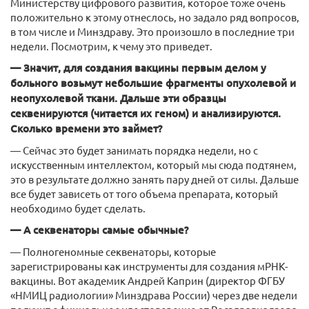
Министерству цифрового развития, которое тоже очень
положительно к этому отнеслось, но задало ряд вопросов,
в том числе и Минздраву. Это произошло в последние три
недели. Посмотрим, к чему это приведет.
— Значит, для создания вакцины первым делом у
больного возьмут небольшие фрагменты опухолевой и
неопухолевой ткани. Дальше эти образцы
секвенируются (читается их геном) и анализируются.
Сколько времени это займет?
— Сейчас это будет занимать порядка недели, но с
искусственным интеллектом, который мы сюда подтянем,
это в результате должно занять пару дней от силы. Дальше
все будет зависеть от того объема препарата, который
необходимо будет сделать.
— А секвенаторы самые обычные?
— Полногеномные секвенаторы, которые
зарегистрированы как инструменты для создания мРНК-
вакцины. Вот академик Андрей Каприн (директор ФГБУ
«НМИЦ радиологии» Минздрава России) через две недели