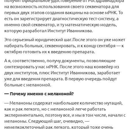
получит официальное удостоверение от Росздравнадзора
на возможность использования своего секвенатора для
первых двух этапов создания вакцины на основе мРНК. То
есть он зарегистрирует диагностическую тест-систему, а
именно свой секвенатор, и ту математическую модель,
которую разработал Институт Иванникова.
Это серьезный юридический шаг.После этого он уже может
набирать больных, секвенировать, и к концу сентября — к
октябрю готовить их к введению препарата.
А я, соответственно, получу документы, позволяющие
синтезировать у нас мРНК. После этого наш конвейер из
двух институтов, плюс Институт Иванникова, заработает
уже для введения препарата. В первую очередь пойдут
больные с меланомой.
— Почему именно с меланомой?
— Меланомы содержат наибольшее количество мутаций,
как и рак легкого, но с меланомой легче работать
экспериментально, поэтому все, и мы в том числе, начали с
меланомы. Следующий шаг, очевидно, —
немелкоклеточный рак легкого, который тоже очень