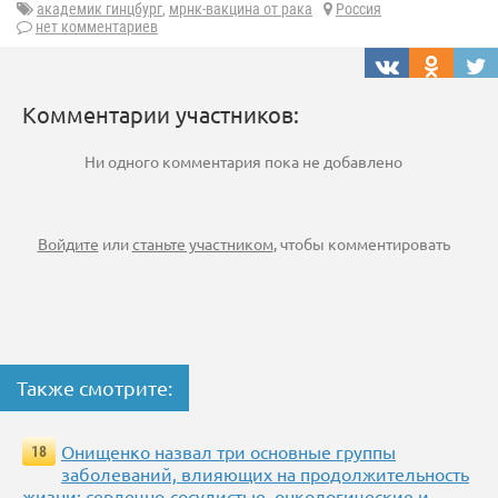
академик гинцбург
,
мрнк-вакцина от рака
Россия
нет комментариев
Комментарии участников:
Ни одного комментария пока не добавлено
Войдите
или
станьте участником
, чтобы комментировать
Также смотрите:
Онищенко назвал три основные группы
18
заболеваний, влияющих на продолжительность
жизни: сердечно-сосудистые, онкологические и