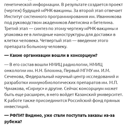
генетической информации. В результате создается проект
(чертеж) будущей мРНК-вакцины. За второй этап отвечает
Институт системного программирования им. Иванникова
под руководством академиков Аветисяна и Бетелина.
Третий этап — синтез по этому чертежу мРНК-вакцины и
упаковка ее в липидные наноструктуры для доставки в
клетки человека. Четвертый этап — введение этого
препарата больному человеку.
— Какие организации вошли в консорциум?
— В его состав вошли НМИЦ радиологии, НМИЦ
онкологии им. Н.Н. Блохина, Первый МГМУ им. И.М.
Сеченова, Федеральный научный центр исследований и
разработки иммунобиологических препаратов им. М.П.
Чумакова, «Сириус» и другие. Сейчас консорциум может
быть еще расширен, в него войдет Казанский университет.
К работе также присоединится Российский фонд прямых
инвестиций.
— РФПИ? Видимо, уже стали поступать заказы из-за
рубежа?