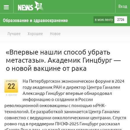
Вход
Образование и здравоохранение
в мою ленту
2726
Лучшее
Хорошее
Новое
«Впервые нашли способ убрать
метастазы». Академик Гинцбург —
о новой вакцине от рака
На Петербургском экономическом форуме в 2024
отметили
22
году академик РАН и директор Центра Гамалеи
Александр Гинцбург впервые обнародовал
в архиве
информацию о создании в России
революционной онковакцины с помощью мРНК-
технологий. Ее разработкой занимается Центр Гамалеи
совместно с ведущими онкологическими центрами. Спустя
ровно год в преддверии ПМЭФ-2025 Гинцбург рассказал
«Газете.Ru» о том, на какой стадии готовности находится