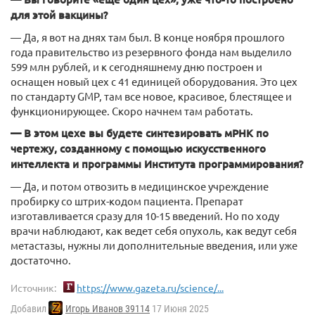
для этой вакцины?
— Да, я вот на днях там был. В конце ноября прошлого
года правительство из резервного фонда нам выделило
599 млн рублей, и к сегодняшнему дню построен и
оснащен новый цех с 41 единицей оборудования. Это цех
по стандарту GMP, там все новое, красивое, блестящее и
функционирующее. Скоро начнем там работать.
— В этом цехе вы будете синтезировать мРНК по
чертежу, созданному с помощью искусственного
интеллекта и программы Института программирования?
— Да, и потом отвозить в медицинское учреждение
пробирку со штрих-кодом пациента. Препарат
изготавливается сразу для 10-15 введений. Но по ходу
врачи наблюдают, как ведет себя опухоль, как ведут себя
метастазы, нужны ли дополнительные введения, или уже
достаточно.
Источник:
https://www.gazeta.ru/science/...
Добавил
Игорь Иванов 39114
17 Июня 2025