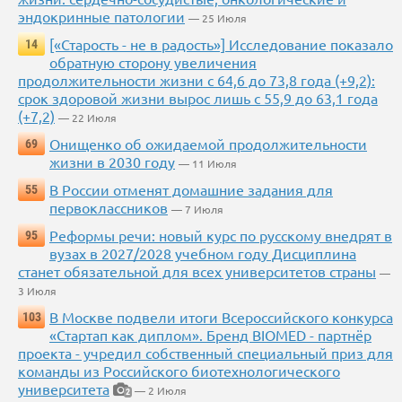
эндокринные патологии
— 25 Июля
[«Старость - не в радость»] Исследование показало
14
обратную сторону увеличения
продолжительности жизни с 64,6 до 73,8 года (+9,2):
срок здоровой жизни вырос лишь с 55,9 до 63,1 года
(+7,2)
— 22 Июля
Онищенко об ожидаемой продолжительности
69
жизни в 2030 году
— 11 Июля
В России отменят домашние задания для
55
первоклассников
— 7 Июля
Реформы речи: новый курс по русскому внедрят в
95
вузах в 2027/2028 учебном году Дисциплина
станет обязательной для всех университетов страны
—
3 Июля
В Москве подвели итоги Всероссийского конкурса
103
«Стартап как диплом». Бренд BIOMED - партнёр
проекта - учредил собственный специальный приз для
команды из Российского биотехнологического
университета
— 2 Июля
2