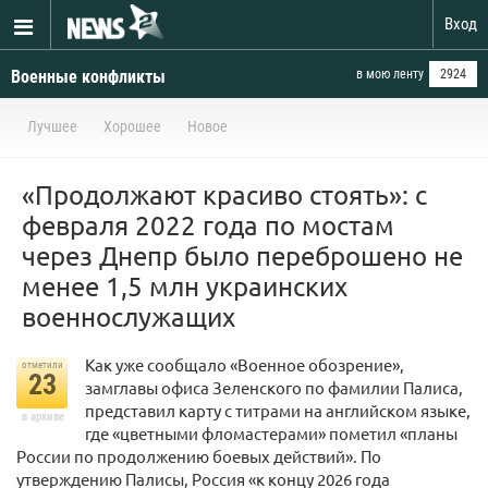
Вход
Военные конфликты
в мою ленту
2924
Лучшее
Хорошее
Новое
«Продолжают красиво стоять»: с
февраля 2022 года по мостам
через Днепр было переброшено не
менее 1,5 млн украинских
военнослужащих
Как уже сообщало «Военное обозрение»,
отметили
23
замглавы офиса Зеленского по фамилии Палиса,
представил карту с титрами на английском языке,
в архиве
где «цветными фломастерами» пометил «планы
России по продолжению боевых действий». По
утверждению Палисы, Россия «к концу 2026 года