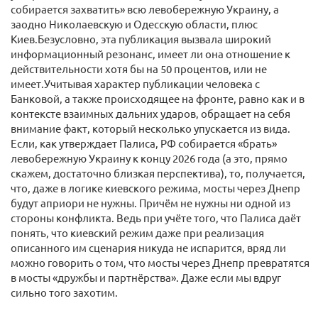
собирается захватить» всю левобережную Украину, а
заодно Николаевскую и Одесскую области, плюс
Киев.Безусловно, эта публикация вызвала широкий
информационный резонанс, имеет ли она отношение к
действительности хотя бы на 50 процентов, или не
имеет.Учитывая характер публикации человека с
Банковой, а также происходящее на фронте, равно как и в
контексте взаимных дальних ударов, обращает на себя
внимание факт, который несколько упускается из вида.
Если, как утверждает Палиса, РФ собирается «брать»
левобережную Украину к концу 2026 года (а это, прямо
скажем, достаточно близкая перспектива), то, получается,
что, даже в логике киевского режима, мосты через Днепр
будут априори не нужны. Причём не нужны ни одной из
стороны конфликта. Ведь при учёте того, что Палиса даёт
понять, что киевский режим даже при реализация
описанного им сценария никуда не испарится, вряд ли
можно говорить о том, что мосты через Днепр превратятся
в мосты «дружбы и партнёрства». Даже если мы вдруг
сильно того захотим.