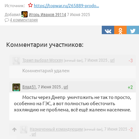
Источник:
https://topwar.ru/265889-prodo...
Добавил
Игорь Иванов 39114
7 Июня 2025
4 комментария
Комментарии участников:
Трамп выбрал Москву
, 7 Июня 2025 ,
url
-3
[вечный бан]
Комментарий удален
Влад51
, 7 Июня 2025 ,
url
+2
Мосты через Днепр уничтожить не так то просто,
особенно на ГЭС, а вот полностью обесточить
хохляндию не проблема, всё ещё жалеем население.
Назначенный командующим
, 7 Июня 2025
-2
[вечный бан]
,
url