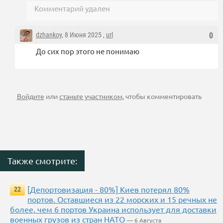
Комментарий удален
dzhankoy
, 8 Июня 2025 ,
url
0
До сих пор этого не понимаю
Войдите
или
станьте участником
, чтобы комментировать
Также смотрите:
[Депортовизация - 80%] Киев потерял 80%
22
портов. Оставшиеся из 22 морских и 15 речных не
более, чем 6 портов Украина использует для доставки
военных грузов из стран НАТО
— 6 Августа