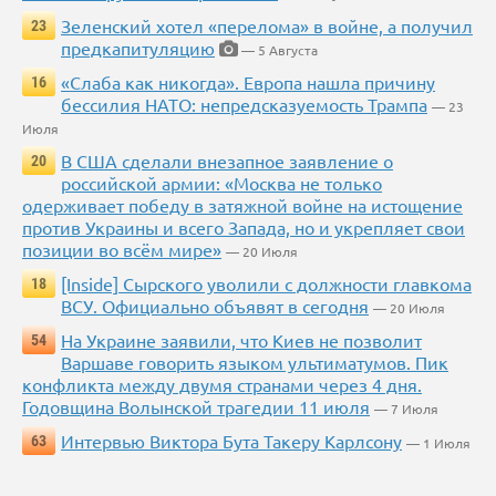
Зеленский хотел «перелома» в войне, а получил
23
предкапитуляцию
— 5 Августа
«Слаба как никогда». Европа нашла причину
16
бессилия НАТО: непредсказуемость Трампа
— 23
Июля
В США сделали внезапное заявление о
20
российской армии: «Москва не только
одерживает победу в затяжной войне на истощение
против Украины и всего Запада, но и укрепляет свои
позиции во всём мире»
— 20 Июля
[Inside] Сырского уволили с должности главкома
18
ВСУ. Официально объявят в сегодня
— 20 Июля
На Украине заявили, что Киев не позволит
54
Варшаве говорить языком ультиматумов. Пик
конфликта между двумя странами через 4 дня.
Годовщина Волынской трагедии 11 июля
— 7 Июля
Интервью Виктора Бута Такеру Карлсону
63
— 1 Июля