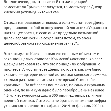
Вполне очевидно, что если всё тот же сценарий
заместителя Ермака реализуется, то мосты через Днепр
киевский режим уничтожит сам.
Отсюда напрашивается вывод: а если мосты через Днепр
представляют собой основу военной логистики Украины в
настоящее время, и если они с предельно возможной
долей вероятности не сохранятся потом, то в чём
целесообразность их сохранения сейчас?..
Это к тому, что Киев, называя его военным объектом и
законной целью, атаковал Крымский мост сколько раз?
Дважды атаковал так, что это приводило к обрушению
пролётов. А мосты через Днепр, которые, как уже было
сказано, — артерии военной логистики киевского режима,
сколько раз атаковались за то же время? Стоят себе,
красивые… За всё время конфликта, по самым скромным
оценкам, по ним суммарно было переброшены не менее
1,5 млн военнослужащих и 300 тысяч единиц различной
военной техники. И это если не брать во внимание цифры
украинского военного трафика с 2014 по февраль 2022 гг.