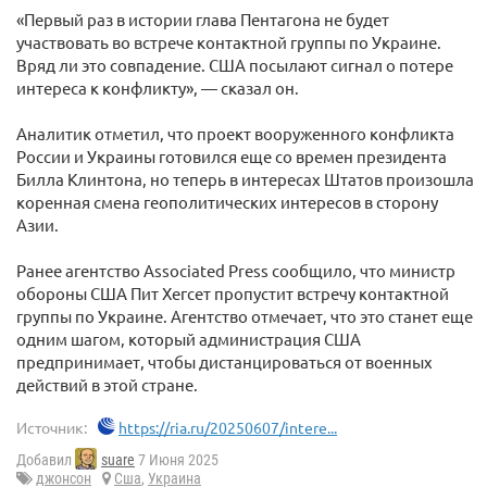
«Первый раз в истории глава Пентагона не будет
участвовать во встрече контактной группы по Украине.
Вряд ли это совпадение. США посылают сигнал о потере
интереса к конфликту», — сказал он.
Аналитик отметил, что проект вооруженного конфликта
России и Украины готовился еще со времен президента
Билла Клинтона, но теперь в интересах Штатов произошла
коренная смена геополитических интересов в сторону
Азии.
Ранее агентство Associated Press сообщило, что министр
обороны США Пит Хегсет пропустит встречу контактной
группы по Украине. Агентство отмечает, что это станет еще
одним шагом, который администрация США
предпринимает, чтобы дистанцироваться от военных
действий в этой стране.
Источник:
https://ria.ru/20250607/intere...
Добавил
suare
7 Июня 2025
джонсон
Сша
,
Украина