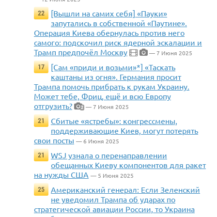
[Вышли на самих себя] «Пауки»
22
запутались в собственной «Паутине».
Операция Киева обернулась против него
самого: подскочил риск ядерной эскалации и
Трамп предпочёл Москву
— 7 Июня 2025
[Сам «приди и возьми»*] «Таскать
17
каштаны из огня». Германия просит
Трампа помочь прибрать к рукам Украину.
Может тебе, Фриц, ещё и всю Европу
отгрузить?
— 7 Июня 2025
2
Сбитые «ястребы»: конгрессмены,
21
поддерживающие Киев, могут потерять
свои посты
— 6 Июня 2025
WSJ узнала о перенаправлении
21
обещанных Киеву компонентов для ракет
на нужды США
— 5 Июня 2025
Американский генерал: Если Зеленский
25
не уведомил Трампа об ударах по
стратегической авиации России, то Украина