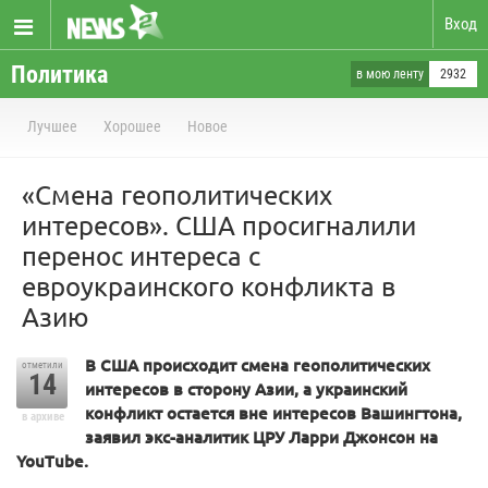
Вход
Политика
в мою ленту
2932
Лучшее
Хорошее
Новое
«Смена геополитических
интересов». США просигналили
перенос интереса с
евроукраинского конфликта в
Азию
В США происходит смена геополитических
отметили
14
интересов в сторону Азии, а украинский
конфликт остается вне интересов Вашингтона,
в архиве
заявил экс-аналитик ЦРУ Ларри Джонсон на
YouTube.