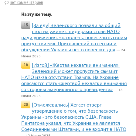
нет комментариев
На эту же тему:
[За еду] Зеленского позвали за общий
15
стол на ужине с лидерами стран НАТО
ради унижения: «развлечь, повеселить своим
присутствием». Приглашений на сессии и
обсуждений Украины нет в повестке дня
— 24
Июня 2025
[Изгой] «Жертва нехватки внимания».
16
Зеленский может пропустить саммит
НАТО из-за отсутствия Трампа. На Украине
опасаются стать «жертвой нехватки внимания
со стороны американского президента»
— 18
Июня 2025
[Отмежевались] Хегсет отверг
20
утверждение о том, что безопасность
Украины - это безопасность США. Глава
Пентагона указал, что Украина не является
Соединенными Штатами, и не входит в НАТО
— 12 Июня 2025