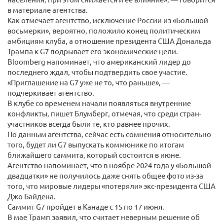
в материале агентства.
Как отмечает агентство, исключение России из «Большой
восьмерки», вероятно, положило конец политическим
амбициям клуба, а отношение президента США Дональда
Трампа к G7 подрывает его экономические цели.
Bloomberg напоминает, что американский лидер до
последнего ждал, чтобы подтвердить свое участие.
«Приглашение на G7 уже не то, что раньше», —
подчеркивает агентство.
В клубе со временем начали появляться внутренние
конфликты, пишет Блумберг, отмечая, что среди стран-
участников всегда были те, кто равнее прочих.
По данным агентства, сейчас есть сомнения относительно
того, будет ли G7 выпускать коммюнике по итогам
ближайшего саммита, который состоится в июне.
Агентство напоминает, что в ноябре 2024 года у «Большой
двадцатки» не получилось даже снять общее фото из-за
того, что мировые лидеры «потеряли» экс-президента США
Джо Байдена.
Саммит G7 пройдет в Канаде с 15 по 17 июня.
В мае Трамп заявил, что считает неверным решение об