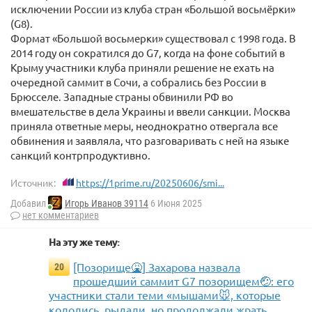
исключении России из клуба стран «Большой восьмёрки»
(G8).
Формат «Большой восьмерки» существовал с 1998 года. В
2014 году он сократился до G7, когда на фоне событий в
Крыму участники клуба приняли решение не ехать на
очередной саммит в Сочи, а собрались без России в
Брюсселе. Западные страны обвинили РФ во
вмешательстве в дела Украины и ввели санкции. Москва
приняла ответные меры, неоднократно отвергала все
обвинения и заявляла, что разговаривать с ней на языке
санкций контрпродуктивно.
Источник:
https://1prime.ru/20250606/smi...
Добавил
Игорь Иванов 39114
6 Июня 2025
нет комментариев
На эту же тему:
[Позорище🤮] Захарова назвала
20
прошедший саммит G7 позорищем🤕: его
участники стали теми «мышами🐭, которые
кололись, рыдали, но продолжали жрать