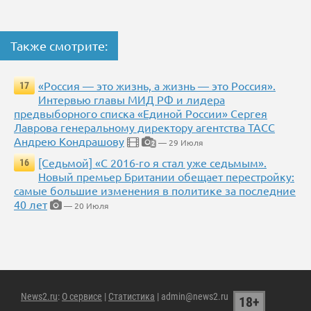
Также смотрите:
«Россия — это жизнь, а жизнь — это Россия».
17
Интервью главы МИД РФ и лидера
предвыборного списка «Единой России» Сергея
Лаврова генеральному директору агентства ТАСС
Андрею Кондрашову
— 29 Июля
2
[Седьмой] «С 2016-го я стал уже седьмым».
16
Новый премьер Британии обещает перестройку:
самые большие изменения в политике за последние
40 лет
— 20 Июля
News2.ru
:
О сервисе
|
Статистика
| admin@news2.ru
18+