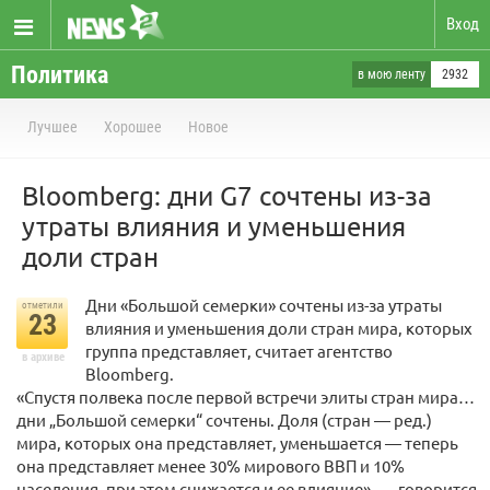
Вход
Политика
в мою ленту
2932
Лучшее
Хорошее
Новое
Bloomberg: дни G7 сочтены из-за
утраты влияния и уменьшения
доли стран
Дни «Большой семерки» сочтены из-за утраты
отметили
23
влияния и уменьшения доли стран мира, которых
группа представляет, считает агентство
в архиве
Bloomberg.
«Спустя полвека после первой встречи элиты стран мира…
дни „Большой семерки“ сочтены. Доля (стран — ред.)
мира, которых она представляет, уменьшается — теперь
она представляет менее 30% мирового ВВП и 10%
населения, при этом снижается и ее влияние», — говорится