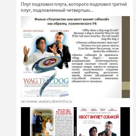
Плут подловил плута, которого подловил третий
плут, подловленный четвертым...
источник: avatars.dzeninfra.ru