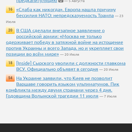
предкапитуляцию
— 5 Августа
«Слаба как никогда». Европа нашла причину
16
бессилия НАТО: непредсказуемость Трампа
— 23
Июля
В США сделали внезапное заявление о
20
российской армии: «Москва не только
одерживает победу в затяжной войне на истощение
против Украины и всего Запада, но и укрепляет свои
позиции во всём мире»
— 20 Июля
[Inside] Сырского уволили с должности главкома
18
ВСУ. Официально объявят в сегодня
— 20 Июля
На Украине заявили, что Киев не позволит
54
Варшаве говорить языком ультиматумов. Пик
конфликта между двумя странами через 4 дня.
Годовщина Волынской трагедии 11 июля
— 7 Июля