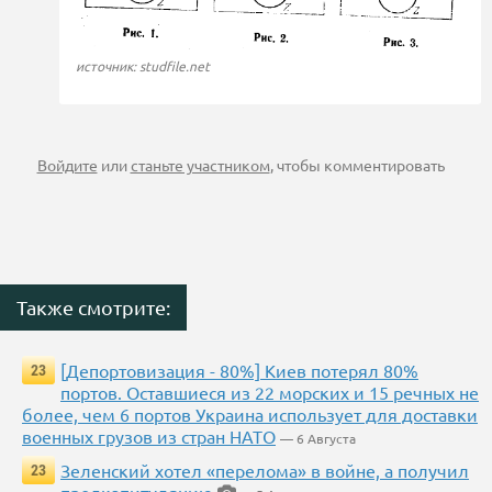
источник: studfile.net
Войдите
или
станьте участником
, чтобы комментировать
Также смотрите:
[Депортовизация - 80%] Киев потерял 80%
23
портов. Оставшиеся из 22 морских и 15 речных не
более, чем 6 портов Украина использует для доставки
военных грузов из стран НАТО
— 6 Августа
Зеленский хотел «перелома» в войне, а получил
23