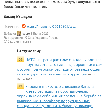
новые вызовы, последствия которых будут ощущаться в
ближайшие десятилетия.
Хамид Кашкули
Источник:
https://inosmi.ru/20250603/tse...
Добавил
suare
3 Июня 2025
коррупция
Сша
,
Украина
,
Россия
6 комментариев
На эту же тему:
НАТО на грани распада: скандалы один за
20
другим сотрясают альянс, борющийся сам
с собой под угрозой распада от разъедающей
его изнутри, как ржавчина, коррупции
— 30
Июля 2025
Европа в шоке: всю «помощь» Запада
22
Киеву растащили коррупционеры.
Украина сама себе чинит препоны в борьбе за
выживание. Bloomberg: коррупционные
скандалы могут лишить Украину помощи