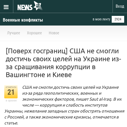
Вход
Военные конфликты
в мою ленту
2924
Лучшее
Хорошее
Новое
[Поверх госграниц] США не смогли
достичь своих целей на Украине из-
за сращивания коррупции в
Вашингтоне и Киеве
США не смогли достичь своих целей на Украине
отметили
21
из-за ряда геополитических, военных и
экономических факторов, пишет Saut al-Iraq. В их
в архиве
числе — коррупция и слабость институтов
Украины, нежелание западных стран обострять отношения
с Россией, а также экономические кризисы, отмечается в
статье.