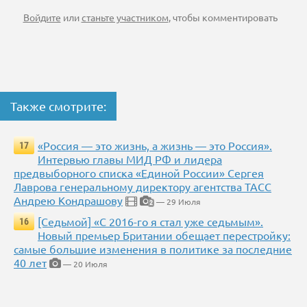
Войдите
или
станьте участником
, чтобы комментировать
Также смотрите:
«Россия — это жизнь, а жизнь — это Россия».
17
Интервью главы МИД РФ и лидера
предвыборного списка «Единой России» Сергея
Лаврова генеральному директору агентства ТАСС
Андрею Кондрашову
— 29 Июля
2
[Седьмой] «С 2016-го я стал уже седьмым».
16
Новый премьер Британии обещает перестройку:
самые большие изменения в политике за последние
40 лет
— 20 Июля