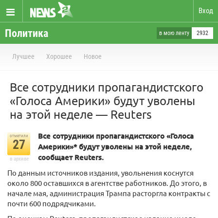
Вход
Политика
в мою ленту
2932
Лучшее
Хорошее
Новое
Все сотрудники пропагандистского
«Голоса Америки» будут уволены
на этой неделе — Reuters
Все сотрудники пропагандистского «Голоса
отметили
27
Америки»* будут уволены на этой неделе,
сообщает Reuters.
в архиве
По данным источников издания, увольнения коснутся
около 800 оставшихся в агентстве работников. До этого, в
начале мая, администрация Трампа расторгла контракты с
почти 600 подрядчиками.