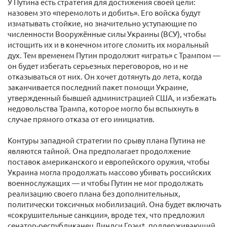
У Путина есть стратегия для достижения своей цели:
назовем это «перемолоть и добить». Его войска будут
изматывать стойкие, но значительно уступающие по
численности Вооружённые силы Украины (ВСУ), чтобы
истощить их и в конечном итоге сломить их моральный
дух. Тем временем Путин продолжит «играть» с Трампом —
он будет избегать серьезных переговоров, но и не
отказываться от них. Он хочет дотянуть до лета, когда
заканчивается последний пакет помощи Украине,
утвержденный бывшей администрацией США, и избежать
недовольства Трампа, которое могло бы вспыхнуть в
случае прямого отказа от его инициатив.
Контуры западной стратегии по срыву плана Путина не
являются тайной. Она предполагает продолжение
поставок американского и европейского оружия, чтобы
Украина могла продолжать массово убивать российских
военнослужащих — и чтобы Путин не мог продолжать
реализацию своего плана без дополнительных,
политически токсичных мобилизаций. Она будет включать
«сокрушительные санкции», вроде тех, что предложил
сенатор-республиканец Линдси Грэм*, поддерживающий