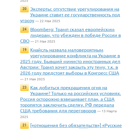
2025
Эксперты: отсутствие урегулирования на
20
Украине ставит ее государственность под
угрозу
— 22 Мая 2025
Bloomberg: Трамп сказал европейским
24
лидерам, что убежден в победе России в
СВО
— 21 Мая 2025
Кнайсль назвала маловероятным
19
урегулирование конфликта на Украине в
2025 году. Бывший министр иностранных дел
Австрии: Трамп хочет закрыть эту тему, т.к. в
2026 году предстоят выборы в Конгресс США
— 21 Мая 2025
Как добиться прекращения огня на
23
Украине? Только на российских условиях.
Россия осторожно взвешивает план, а США
торопятся заключить сделку. РФ передала
США требования для переговоров
— 13 Марта
2025
[«отношения без обязательств»] «Русские
21