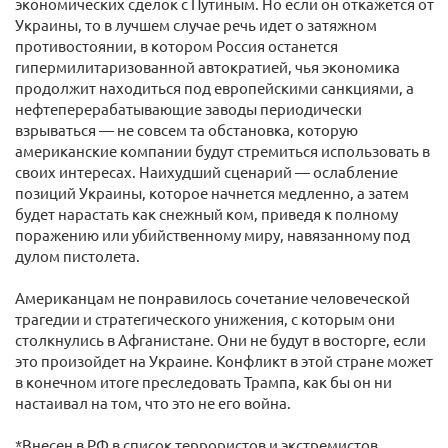
экономических сделок с Путиным. Но если он откажется от
Украины, то в лучшем случае речь идет о затяжном
противостоянии, в котором Россия останется
гипермилитаризованной автократией, чья экономика
продолжит находиться под европейскими санкциями, а
нефтеперерабатывающие заводы периодически
взрываться — не совсем та обстановка, которую
американские компании будут стремиться использовать в
своих интересах. Наихудший сценарий — ослабление
позиций Украины, которое начнется медленно, а затем
будет нарастать как снежный ком, приведя к полному
поражению или убийственному миру, навязанному под
дулом пистолета.
Американцам не понравилось сочетание человеческой
трагедии и стратегического унижения, с которым они
столкнулись в Афганистане. Они не будут в восторге, если
это произойдет на Украине. Конфликт в этой стране может
в конечном итоге преследовать Трампа, как бы он ни
настаивал на том, что это не его война.
*Внесен в РФ в список террористов и экстремистов.