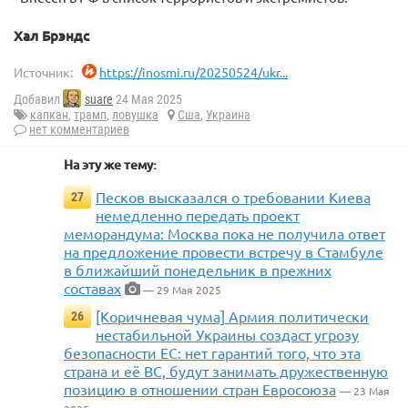
Хал Брэндс
Источник:
https://inosmi.ru/20250524/ukr...
Добавил
suare
24 Мая 2025
капкан
,
трамп
,
ловушка
Сша
,
Украина
нет комментариев
На эту же тему:
Песков высказался о требовании Киева
27
немедленно передать проект
меморандума: Москва пока не получила ответ
на предложение провести встречу в Стамбуле
в ближайший понедельник в прежних
составах
— 29 Мая 2025
[Коричневая чума] Армия политически
26
нестабильной Украины создаст угрозу
безопасности ЕС: нет гарантий того, что эта
страна и её ВС, будут занимать дружественную
позицию в отношении стран Евросоюза
— 23 Мая