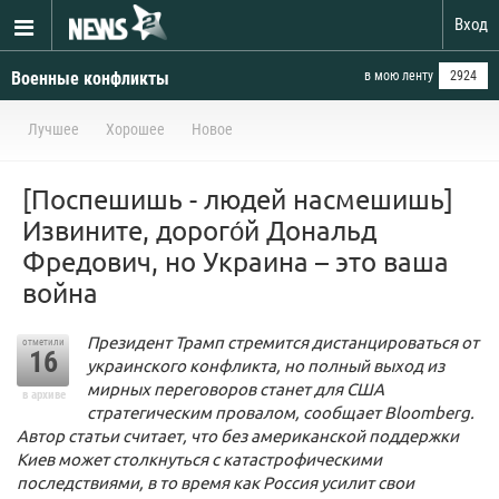
Вход
Военные конфликты
в мою ленту
2924
Лучшее
Хорошее
Новое
[Поспешишь - людей насмешишь]
Извините, дорого́й Дональд
Фредович, но Украина – это ваша
война
Президент Трамп стремится дистанцироваться от
отметили
16
украинского конфликта, но полный выход из
мирных переговоров станет для США
в архиве
стратегическим провалом, сообщает Bloomberg.
Автор статьи считает, что без американской поддержки
Киев может столкнуться с катастрофическими
последствиями, в то время как Россия усилит свои