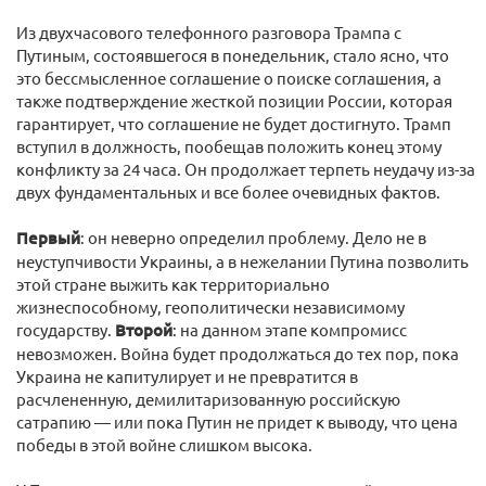
Из двухчасового телефонного разговора Трампа с
Путиным, состоявшегося в понедельник, стало ясно, что
это бессмысленное соглашение о поиске соглашения, а
также подтверждение жесткой позиции России, которая
гарантирует, что соглашение не будет достигнуто. Трамп
вступил в должность, пообещав положить конец этому
конфликту за 24 часа. Он продолжает терпеть неудачу из-за
двух фундаментальных и все более очевидных фактов.
Первый
: он неверно определил проблему. Дело не в
неуступчивости Украины, а в нежелании Путина позволить
этой стране выжить как территориально
жизнеспособному, геополитически независимому
государству.
Второй
: на данном этапе компромисс
невозможен. Война будет продолжаться до тех пор, пока
Украина не капитулирует и не превратится в
расчлененную, демилитаризованную российскую
сатрапию — или пока Путин не придет к выводу, что цена
победы в этой войне слишком высока.