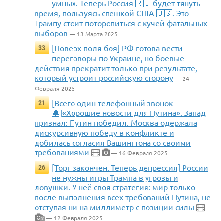
умны». Теперь Россия 🇷🇺 будет тянуть
время, пользуясь спешкой США 🇺🇸. Это
Трампу стоит поторопиться с кучей фатальных
выборов
— 13 Марта 2025
[Поверх поля боя] РФ готова вести
33
переговоры по Украине, но боевые
действия прекратит только при результате,
который устроит российскую сторону
— 24
Февраля 2025
[Всего один телефонный звонок
21
🔔]«Хорошие новости для Путина». Запад
признал: Путин победил. Москва одержала
дискурсивную победу в конфликте и
добилась согласия Вашингтона со своими
требованиями
— 16 Февраля 2025
[Торг закончен. Теперь депрессия] России
26
не нужны игры Трампа в угрозы и
ловушки. У неё своя стратегия: мир только
после выполнения всех требований Путина, не
отступая ни на миллиметр с позиции силы
— 12 Февраля 2025
2