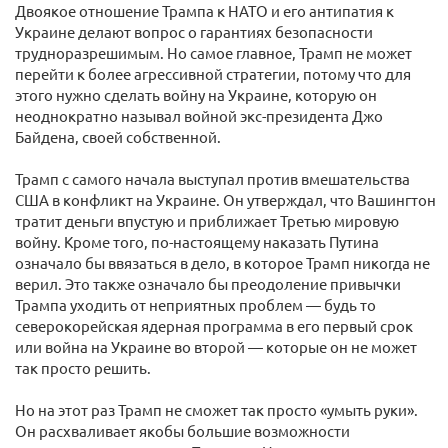
Двоякое отношение Трампа к НАТО и его антипатия к
Украине делают вопрос о гарантиях безопасности
трудноразрешимым. Но самое главное, Трамп не может
перейти к более агрессивной стратегии, потому что для
этого нужно сделать войну на Украине, которую он
неоднократно называл войной экс-президента Джо
Байдена, своей собственной.
Трамп с самого начала выступал против вмешательства
США в конфликт на Украине. Он утверждал, что Вашингтон
тратит деньги впустую и приближает Третью мировую
войну. Кроме того, по-настоящему наказать Путина
означало бы ввязаться в дело, в которое Трамп никогда не
верил. Это также означало бы преодоление привычки
Трампа уходить от неприятных проблем — будь то
северокорейская ядерная программа в его первый срок
или война на Украине во второй — которые он не может
так просто решить.
Но на этот раз Трамп не сможет так просто «умыть руки».
Он расхваливает якобы большие возможности