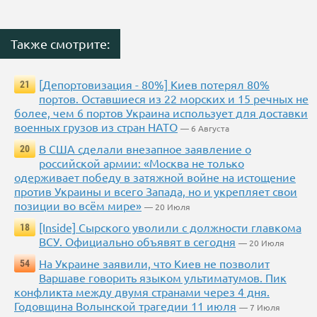
Также смотрите:
[Депортовизация - 80%] Киев потерял 80%
21
портов. Оставшиеся из 22 морских и 15 речных не
более, чем 6 портов Украина использует для доставки
военных грузов из стран НАТО
— 6 Августа
В США сделали внезапное заявление о
20
российской армии: «Москва не только
одерживает победу в затяжной войне на истощение
против Украины и всего Запада, но и укрепляет свои
позиции во всём мире»
— 20 Июля
[Inside] Сырского уволили с должности главкома
18
ВСУ. Официально объявят в сегодня
— 20 Июля
На Украине заявили, что Киев не позволит
54
Варшаве говорить языком ультиматумов. Пик
конфликта между двумя странами через 4 дня.
Годовщина Волынской трагедии 11 июля
— 7 Июля