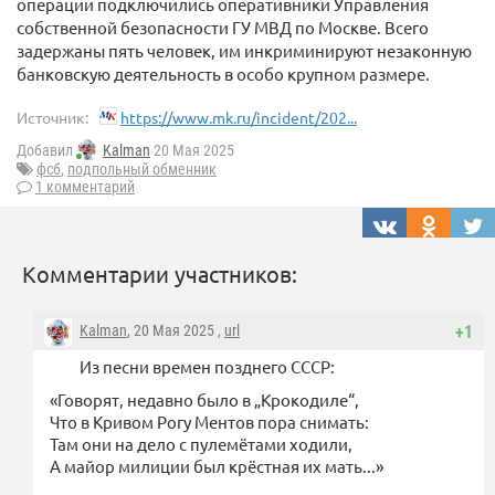
операции подключились оперативники Управления
собственной безопасности ГУ МВД по Москве. Всего
задержаны пять человек, им инкриминируют незаконную
банковскую деятельность в особо крупном размере.
Источник:
https://www.mk.ru/incident/202...
Добавил
Kalman
20 Мая 2025
фсб
,
подпольный обменник
1 комментарий
Комментарии участников:
Kalman
, 20 Мая 2025 ,
url
+1
Из песни времен позднего СССР:
«Говорят, недавно было в „Крокодиле“,
Что в Кривом Рогу Ментов пора снимать:
Там они на дело с пулемётами ходили,
А майор милиции был крёстная их мать...»