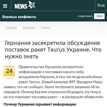
Вход
Военные конфликты
в мою ленту
2924
Лучшее
Хорошее
Новое
Германия засекретила обсуждение
поставок ракет Taurus Украине. Что
нужно знать
Правительство Германии засекретило
отметили
24
информацию о поставках какого-либо
вооружения Украине, в том числе дальнобойных
в архиве
ракет Taurus. Новый канцлер ФРГ Фридрих Мерц
заявил, что не сообщит, было ли принято решение об их
передаче. Почему Берлин отказался обсуждать эту тему и
на что повлияет поставка ракет — в материале «Известий».
Почему Германия скрывает информацию