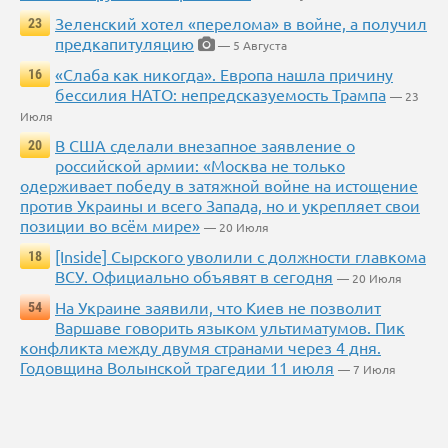
Зеленский хотел «перелома» в войне, а получил
23
предкапитуляцию
— 5 Августа
«Слаба как никогда». Европа нашла причину
16
бессилия НАТО: непредсказуемость Трампа
— 23
Июля
В США сделали внезапное заявление о
20
российской армии: «Москва не только
одерживает победу в затяжной войне на истощение
против Украины и всего Запада, но и укрепляет свои
позиции во всём мире»
— 20 Июля
[Inside] Сырского уволили с должности главкома
18
ВСУ. Официально объявят в сегодня
— 20 Июля
На Украине заявили, что Киев не позволит
54
Варшаве говорить языком ультиматумов. Пик
конфликта между двумя странами через 4 дня.
Годовщина Волынской трагедии 11 июля
— 7 Июля