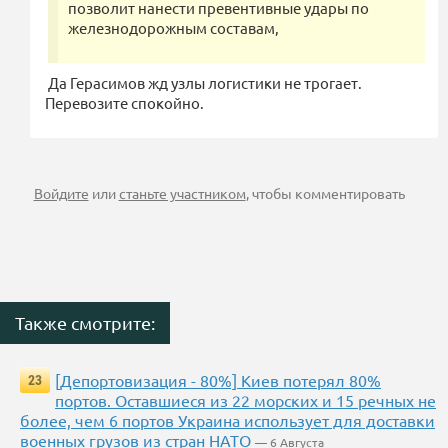
позволит нанести превентивные удары по
железнодорожным составам,
Да Герасимов жд узлы логистики не трогает.
Перевозите спокойно.
Войдите
или
станьте участником
, чтобы комментировать
Также смотрите:
[Депортовизация - 80%] Киев потерял 80%
23
портов. Оставшиеся из 22 морских и 15 речных не
более, чем 6 портов Украина использует для доставки
военных грузов из стран НАТО
— 6 Августа