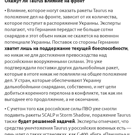
Окажут ли Taurus влияние на фронт
• Влияние, которое могут оказать ракеты Taurus на
положение дел на фронте, зависит от их количества,
которое поступит в распоряжение Украины. Эксперты
полагают, что Германия передаст не больше сотни
снарядов и этот объем никак не скажется на военном
потенциале Украины. Поставок со стороны Германии
хватит лишь на поддержание текущей боеспособности
,
но никак не для достижения превосходства над
российскими вооруженными силами. Это уже
подтверждали поставки других дальнобойных ракет,
которые в итоге никак не повлияли на общее положение
дел. У стран, которые обеспечивают Украину
дальнобойными снарядами, собственно, и нет цели
добиться коренного перелома в конфликте, так как им
выгоднее его продолжение, а не окончание.
• С учетом того как российские силы ПВО уже смогли
подавить ракеты SCALP и Storm Shadow, поражение Taurus
также
будет решаемой задачей
. Эксперты отмечают, что
средства уничтожения Taurus у российских военных есть —
речь идет о таких установках, как С-400, «Буг», «Панцирь» и