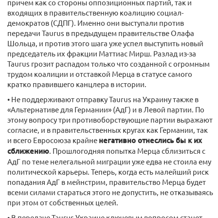
причем как со стороны оппозиционных партий, так и
входящих в правительственную коалицию социал-
демократов (СДПГ). Именно они выступали против
передачи Taurus в предыдущем правительстве Олафа
Шольца, и против этого шага уже успел выступить новый
председатель их фракции Маттиас Мирш. Разлад из-за
Taurus грозит распадом только что созданной с огромным
трудом коалиции и отставкой Мерца в статусе самого
кратко правившего канцлера в истории.
• Не поддерживают отправку Taurus на Украину также в
«Альтернативе для Германии» (АдГ) и в Левой партии. По
этому вопросу три противоборствующие партии выражают
согласие, и в правительственных кругах как Германии, так
и всего Евросоюза крайне
негативно отнеслись бы к их
сближению
. Прошлогодняя попытка Мерца сблизиться с
АдГ по теме нелегальной миграции уже едва не стоила ему
политической карьеры. Теперь, когда есть малейший риск
попадания АдГ в мейнстрим, правительство Мерца будет
всеми силами стараться этого не допустить, не отказываясь
при этом от собственных целей.
• В передаче Taurus Украине ключевым вопросом станет