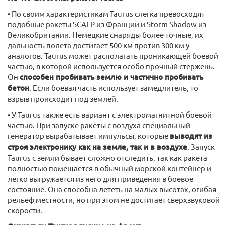
• По своим характеристикам Taurus слегка превосходят
подобные ракеты SCALP из Франции и Storm Shadow из
Великобритании. Немецкие снаряды более точные, их
дальность полета достигает 500 км против 300 км у
аналогов. Taurus может располагать проникающей боевой
частью, в которой используется особо прочный стержень.
Он
способен пробивать землю и частично пробивать
бетон
. Если боевая часть использует замедлитель, то
взрыв происходит под землей.
• У Taurus также есть вариант с электромагнитной боевой
частью. При запуске ракеты с воздуха специальный
генератор вырабатывает импульсы, которые
выводят из
строя электронику как на земле, так и в воздухе
. Запуск
Taurus с земли бывает сложно отследить, так как ракета
полностью помещается в обычный морской контейнер и
легко выгружается из него для приведения в боевое
состояние. Она способна лететь на малых высотах, огибая
рельеф местности, но при этом не достигает сверхзвуковой
скорости.