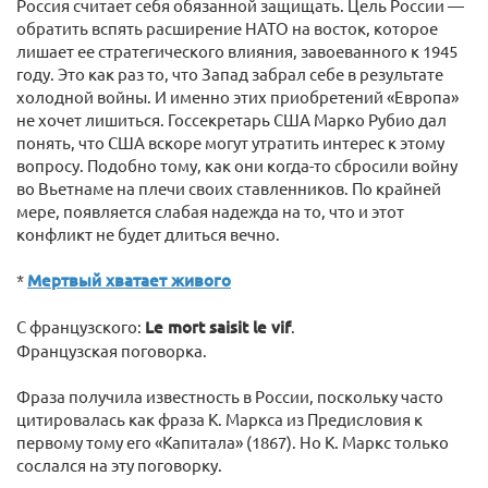
Россия считает себя обязанной защищать. Цель России —
обратить вспять расширение НАТО на восток, которое
лишает ее стратегического влияния, завоеванного к 1945
году. Это как раз то, что Запад забрал себе в результате
холодной войны. И именно этих приобретений «Европа»
не хочет лишиться. Госсекретарь США Марко Рубио дал
понять, что США вскоре могут утратить интерес к этому
вопросу. Подобно тому, как они когда-то сбросили войну
во Вьетнаме на плечи своих ставленников. По крайней
мере, появляется слабая надежда на то, что и этот
конфликт не будет длиться вечно.
*
Мертвый хватает живого
С французского:
Le mort saisit le vif
.
Французская поговорка.
Фраза получила известность в России, поскольку часто
цитировалась как фраза К. Маркса из Предисловия к
первому тому его «Капитала» (1867). Но К. Маркс только
сослался на эту поговорку.