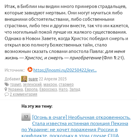
Итак, в Библии мы видим много примеров страдальцев,
которые завидуют мертвым. Они могут мучиться либо
внешними обстоятельствами, либо собственными
страстями, либо тем и другим вместе, так что им кажется,
что могильный покой лучше их жалкого существования.
Однако в Новом Завете, когда Христос победил смерть и
открыл всю полноту Божественных тайн, стало
возможным сказать словами апостола Павла:
для меня
жизнь — Христос, и смерть — приобретение
(Флп
1
:21).
Источник:
https://inosmi.ru/20250422/evr...
Добавил
suare
22 Апреля 2025
трамп
,
зеленский
,
макрон
,
стармер
Украина
,
Европа
,
Евросоюз
,
Нато
,
Запад
2 комментария
На эту же тему:
[Огонь в очаге] Необычная откровенность.
17
Стала известна истинная позиция Пекина
по Украине: не хочет поражения России в
конфликте, поскольку в этом случае США