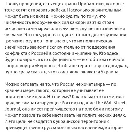
Прошу прощения, есть еще страны Прибалтики, которые
тоже хотят отправить войска. Насколько значительным
может быть их вклад, можно судить по тому, что
численность вооруженных сил каждой из этих стран
исчисляется четырех- или в лучшем случае пятизначными
числами. Эти государства годятся только для озвучивания
громких лозунгов – они знают, что их политическая
значимость зависит исключительно от поддержания
конфликта с Россией в состоянии «кипения». Кто здесь
будет поваром, а кто официантом — вот об этом сейчас и
спорят внутри «Европы». Чтобы не теряться зря в догадках,
нужно сразу сказать, что в кастрюле окажется Украина.
Можно сетовать на то, что Россия не хочет мира — по
крайней мере, такого, который не учитывает ее
политические цели. Но почему? Как только что отметила
вряд ли симпатизирующее России издание The Wall Street
Journal, она имеет преимущество на поле боя и поэтому
может позволить себе настаивать на политических целях.
И эти цели не сводятся к украинской территории с
преимущественно русскоязычным населением, которое