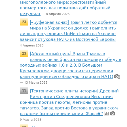
многополярного мира: хрестоматийный
пример того, как политика даёт обратный
результат
— 8 Апреля 2025
[«Буферная зона»] Трамп легко добьется
23
мира на Украине: он должен выполнить
лишь одно условие. UnHerd: мир на Украине
зависит от ухода НАТО из Восточной Европы
—
4 Апреля 2025
[Абсолютный нуль] Враги Трампа в
23
панике: он выбросил на помойку победу в
холодных войнах 1.0 и 2.0. В Большом
Кремлевском дворце состоится церемония
капитуляции всего Западного мира и НАТО
3
— 13 Марта 2025
[Тектонические плиты истории] Древний
11
Рим против Средневековой Византии:
конница против пехоты, легионы против
тагматов. Запад против Востока в украинском
разломе битвы цивилизаций. Жара🔥?
—
9 Марта 2025