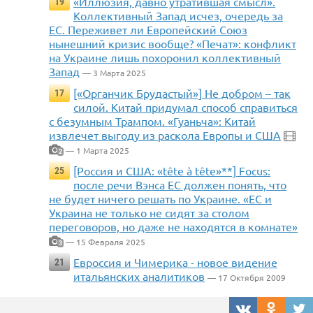
«Иллюзия, давно утратившая смысл».
19
Коллективный Запад исчез, очередь за
ЕС. Переживет ли Европейский Союз
нынешний кризис вообще? «Печат»: конфликт
на Украине лишь похоронил коллективный
Запад
— 3 Марта 2025
[«Органчик Брудастый»] Не добром – так
17
силой. Китай придумал способ справиться
с безумным Трампом. «Гуаньча»: Китай
извлечет выгоду из раскола Европы и США
— 1 Марта 2025
2
[Россия и США: «tête à tête»**] Focus:
25
после речи Вэнса ЕС должен понять, что
не будет ничего решать по Украине. «ЕС и
Украина не только не сидят за столом
переговоров, но даже не находятся в комнате»
— 15 Февраля 2025
3
Евроссия и Чимерика - новое видение
21
итальянских аналитиков
— 17 Октября 2009