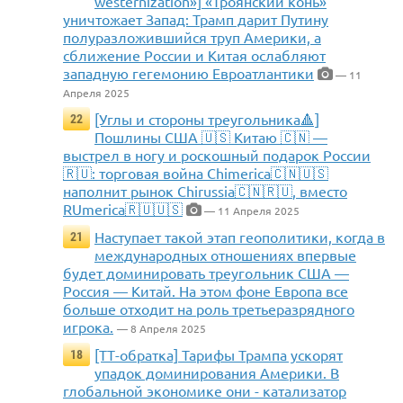
westernization»] «Троянский конь»
уничтожает Запад: Трамп дарит Путину
полуразложившийся труп Америки, а
сближение России и Китая ослабляют
западную гегемонию Евроатлантики
— 11
Апреля 2025
[Углы и стороны треугольника🔺]
22
Пошлины США 🇺🇸 Китаю 🇨🇳 —
выстрел в ногу и роскошный подарок России
🇷🇺: торговая война Chimerica🇨🇳🇺🇸
наполнит рынок Chirussia🇨🇳🇷🇺, вместо
RUmerica🇷🇺🇺🇸
— 11 Апреля 2025
Наступает такой этап геополитики, когда в
21
международных отношениях впервые
будет доминировать треугольник США —
Россия — Китай. На этом фоне Европа все
больше отходит на роль третьеразрядного
игрока.
— 8 Апреля 2025
[ТТ-обратка] Тарифы Трампа ускорят
18
упадок доминирования Америки. В
глобальной экономике они - катализатор