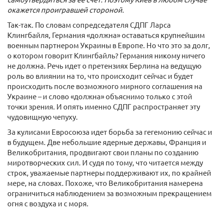
окажется проигравшей стороной.
Так-так. По словам сопредседателя СДПГ Ларса
Клингбайля, Германия «должна» оставаться крупнейшим
военным партнером Украины в Европе. Но что это за долг,
о котором говорит Клингбайль? Германия никому ничего
не должна. Речь идет о претензиях Берлина на ведущую
роль во влиянии на то, что происходит сейчас и будет
происходить после возможного мирного соглашения на
Украине – и слово «должна» объяснимо только с этой
точки зрения. И опять именно СДПГ распространяет эту
чудовищную чепуху.
За кулисами Евросоюза идет борьба за гегемонию сейчас и
в будущем. Две небольшие ядерные державы, Франция и
Великобритания, продвигают свои планы по созданию
миротворческих сил. И судя по тому, что читается между
строк, уважаемые партнеры поддерживают их, по крайней
мере, на словах. Похоже, что Великобритания намерена
ограничиться наблюдением за возможным прекращением
огня с воздуха и с моря.