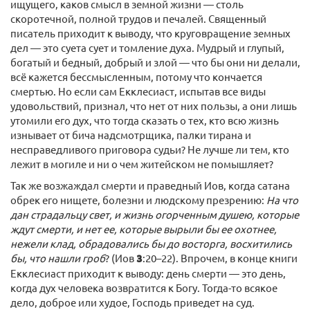
ищущего, каков смысл в земной жизни — столь
скоротечной, полной трудов и печалей. Священный
писатель приходит к выводу, что круговращение земных
дел — это суета сует и томление духа. Мудрый и глупый,
богатый и бедный, добрый и злой — что бы они ни делали,
всё кажется бессмысленным, потому что кончается
смертью. Но если сам Екклесиаст, испытав все виды
удовольствий, признал, что нет от них пользы, а они лишь
утомили его дух, что тогда сказать о тех, кто всю жизнь
изнывает от бича надсмотрщика, палки тирана и
несправедливого приговора судьи? Не лучше ли тем, кто
лежит в могиле и ни о чем житейском не помышляет?
Так же возжаждал смерти и праведный Иов, когда сатана
обрек его нищете, болезни и людскому презрению:
На что
дан страдальцу свет, и жизнь огорченным душею, которые
ждут смерти, и нет ее, которые вырыли бы ее охотнее,
нежели клад, обрадовались бы до восторга, восхитились
бы, что нашли гроб
? (Иов
3
:20–22). Впрочем, в конце книги
Екклесиаст приходит к выводу: день смерти — это день,
когда дух человека возвратится к Богу. Тогда-то всякое
дело, доброе или худое, Господь приведет на суд.