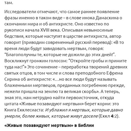
там.
Исследователи отмечают, что самое раннее появление
фразы именно в таком виде – в слове инока Дамаскина о
скончании мира и об антихристе. Оно известно по
рукописи начала XVIII века. Описывая невыносимые
бедствия, которые наступят в царстве антихриста, автор
говорит (приводим современный русский перевод): «В то
время люди будут завидовать мертвым, говоря:
“Благополучны те, которые не дожили до этих дней!”.
Воскликнут громким голосом: “Откройте гробы и примите
туда нас!”» Это сочинение – переработка творений древних
святых отцов, в том числе и слова преподобного Ефрема
Сирина об антихристе: «…но все люди будут называть
блаженными мертвецов, преданных погребению прежде,
нежели пришла на землю та великая скорбь». А теперь,
зная это, нам нетрудно найти первоисточник, откуда
цитата «Живые позавидуют мертвым» берет корни: это
Книга Екклесиаста:
И ублажил я мертвых, которые давно
умерли, более живых, которые живут доселе
(Еккл
4
:2).
«Живые позавидуют мертвым» в Библии