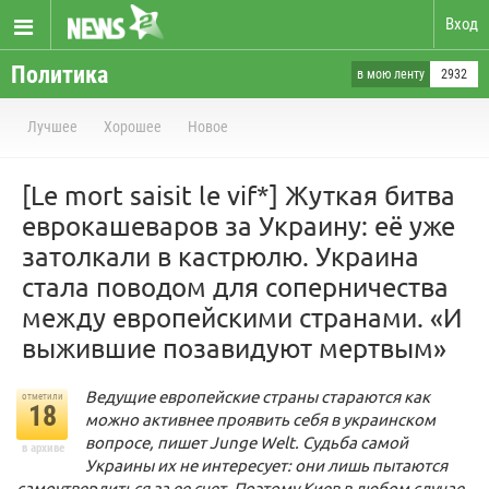
Вход
Политика
в мою ленту
2932
Лучшее
Хорошее
Новое
[Le mort saisit le vif*] Жуткая битва
еврокашеваров за Украину: её уже
затолкали в кастрюлю. Украина
стала поводом для соперничества
между европейскими странами. «И
выжившие позавидуют мертвым»
Ведущие европейские страны стараются как
отметили
18
можно активнее проявить себя в украинском
вопросе, пишет Junge Welt. Судьба самой
в архиве
Украины их не интересует: они лишь пытаются
самоутвердиться за ее счет. Поэтому Киев в любом случае