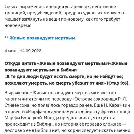
Смысл выражения: инерция устаревших, негативных
традиций, предубеждений, предрассудков, их живучесть
мешает взглянуть на вещи по-новому, как того требует
новое время
**
Живые позавидуют мертвым
4 мин., 14.09.2022
Откуда цитата «Живые позавидуют мертвым»?
«Живые
позавидуют мертвым» в Библии
«
В те дни люди будут искать смерти, но не найдут ее;
пожелают умереть, но смерть убежит от них» (Откр 9:6).
Выражение «Живые позавидуют мертвым» известно
многим читателям по переводу «Острова сокровищ» Р. Л.
Стивенсона, но появилось гораздо ранее. Еще Н. Карамзин
в повести «Марфа-посадница» употребил эту фразу от лица
Марфы Борецкой. Иногда предполагают, что цитата
происходит из Библии, но история ее гораздо сложнее —
дословно ее в Библии нет, но корни следует искать именно