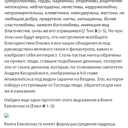
сребролюбивы, горды, надменны, злоречивы, родителям
непокорны, неблагодарны, нечестивы, недружелюбны,
непримирительны, клеветники, невоздержны, жестоки, не
любящие добра, предатели, наглы, напыщенны, более
сластолюбивы, нежели боголюбивы, имеющие вид
благочестия, силы же его отрекшиеся
(2 Тим
3
:2–5). Но при
этом они будут верить, что наступление всеобщего
благоденствия близко и все нации объединятся под
руководством великого гения и филантропа, каким и
изобразит себя антихрист. Столь пустые мечты обречены
на провал: люди, ставшие подобными демонам, потерпят
зло от самих демонов, которые, по толкованию святителя
Андрея Кесарийского, изображены в 9-й главе
Апокалипсиса под видом саранчи из бездны. Зло, которое
изберут отступившие от Господа люди, обратится для них
же в наказание.
Найдем еще один прототип этого выражения в Книге
Екклесиаста (Еккл
4
:1–3):
Книга Екклесиаста имеет форму рассуждения мудреца,