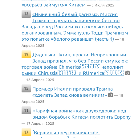
«всерьёз займутся» Китаем
— 5 Июля 2025
«Нынешний белый расизм». Миссия
13
Трампа – сделать паническое бегство
Запада перед Россией хоть сколько-нибудь
организованным. Эммануэль Тодд: Трампизм –
это попытка «белого реванша» (часть 1)
— 18
Апреля 2025
Дяденька Путин, прости! Непреклонный
19
Запад признал, что без России ему каюк:
торговая война Chimerica🇨🇳🇺🇸 наполнит
рынки Chirussia🇨🇳🇷🇺 и RUmerica🇷🇺🇺🇸
— 18 Апреля 2025
Премьер Италии призвала Трампа
15
«сделать Запад снова великим»
— 18
Апреля 2025
«Тарифная война» как двухходовка: под
11
видом борьбы с Китаем поглотить Европу
— 17 Апреля 2025
[Вершины треугольника «de-
17