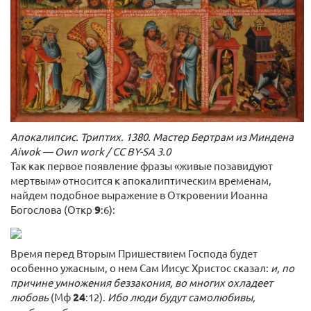
Апокалипсис. Триптих. 1380. Мастер Бертрам из Миндена
Aiwok — Own work / CC BY-SA 3.0
Так как первое появление фразы «живые позавидуют
мертвым» относится к апокалиптическим временам,
найдем подобное выражение в Откровении Иоанна
Богослова (Откр
9
:6):
Время перед Вторым Пришествием Господа будет
особенно ужасным, о нем Сам Иисус Христос сказал:
и, по
причине умножения беззакония, во многих охладеет
любовь
(Мф
24
:12).
Ибо люди будут самолюбивы,