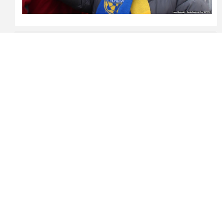
vvsupervv66
, 22 Апреля 2025 ,
url
+2
Но есть и французский изысканный вариант
Войдите
или
станьте участником
, чтобы комментировать