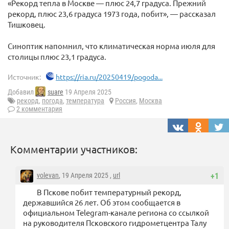
«Рекорд тепла в Москве — плюс 24,7 градуса. Прежний
рекорд, плюс 23,6 градуса 1973 года, побит», — рассказал
Тишковец.
Синоптик напомнил, что климатическая норма июля для
столицы плюс 23,1 градуса.
Источник:
https://ria.ru/20250419/pogoda...
Добавил
suare
19 Апреля 2025
рекорд
,
погода
,
температура
Россия
,
Москва
2 комментария
Комментарии участников:
volevan
, 19 Апреля 2025 ,
url
+1
В Пскове побит температурный рекорд,
державшийся 26 лет. Об этом сообщается в
официальном Telegram-канале региона со ссылкой
на руководителя Псковского гидрометцентра Талу