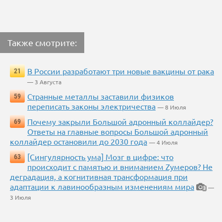
Также смотрите:
В России разработают три новые вакцины от рака
21
— 3 Августа
Странные металлы заставили физиков
59
переписать законы электричества
— 8 Июля
Почему закрыли Большой адронный коллайдер?
69
Ответы на главные вопросы Большой адронный
коллайдер остановили до 2030 года
— 4 Июля
[Сингулярность ума] Мозг в цифре: что
63
происходит с памятью и вниманием Zумеров? Не
деградация, а когнитивная трансформация при
адаптации к лавинообразным изменениям мира
—
3
3 Июля