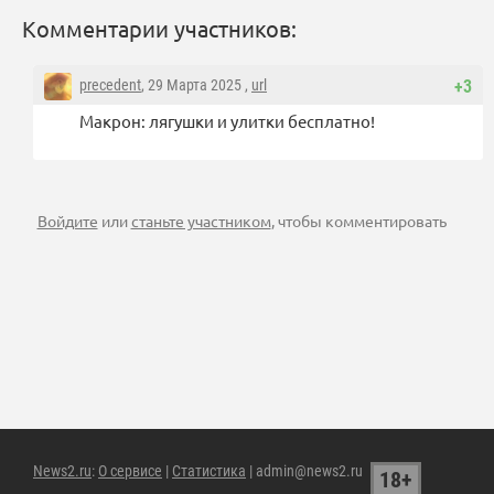
Комментарии участников:
precedent
, 29 Марта 2025 ,
url
+3
Макрон: лягушки и улитки бесплатно!
Войдите
или
станьте участником
, чтобы комментировать
News2.ru
:
О сервисе
|
Статистика
| admin@news2.ru
18+