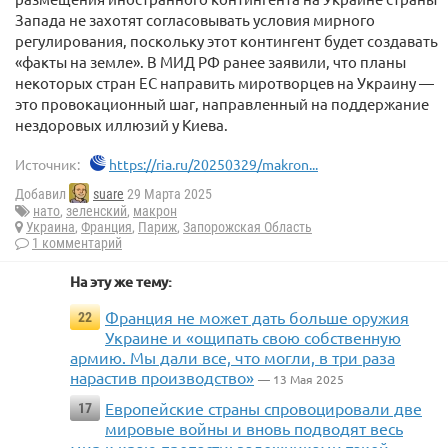
Запада не захотят согласовывать условия мирного
регулирования, поскольку этот контингент будет создавать
«факты на земле». В МИД РФ ранее заявили, что планы
некоторых стран ЕС направить миротворцев на Украину —
это провокационный шаг, направленный на поддержание
нездоровых иллюзий у Киева.
Источник:
https://ria.ru/20250329/makron...
Добавил
suare
29 Марта 2025
нато
,
зеленский
,
макрон
Украина
,
Франция
,
Париж
,
Запорожская Область
1 комментарий
На эту же тему:
Франция не может дать больше оружия
22
Украине и «ощипать свою собственную
армию. Мы дали все, что могли, в три раза
нарастив производство»
— 13 Мая 2025
Европейские страны спровоцировали две
17
мировые войны и вновь подводят весь