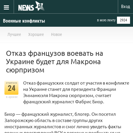
Вход
Военные конфликты
в мою ленту
2924
Лучшее
Хорошее
Новое
Отказ французов воевать на
Украине будет для Макрона
сюрпризом
Отказ французских солдат от участия в конфликте
отметили
24
на Украине станет для президента Франции
Эмманюэля Макрона сюрпризом, считает
в архиве
французский журналист Фабрис Биор.
Биор — французский журналист, блогер. Он посетил
Запорожскую область в составе группы других
иностранных журналистов и смог лично увидеть факты
военных преступлений ВСУ в регионе и пообщаться не