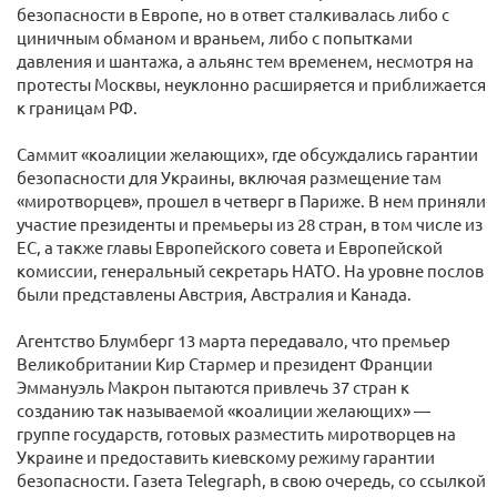
безопасности в Европе, но в ответ сталкивалась либо с
циничным обманом и враньем, либо с попытками
давления и шантажа, а альянс тем временем, несмотря на
протесты Москвы, неуклонно расширяется и приближается
к границам РФ.
Саммит «коалиции желающих», где обсуждались гарантии
безопасности для Украины, включая размещение там
«миротворцев», прошел в четверг в Париже. В нем приняли
участие президенты и премьеры из 28 стран, в том числе из
ЕС, а также главы Европейского совета и Европейской
комиссии, генеральный секретарь НАТО. На уровне послов
были представлены Австрия, Австралия и Канада.
Агентство Блумберг 13 марта передавало, что премьер
Великобритании Кир Стармер и президент Франции
Эммануэль Макрон пытаются привлечь 37 стран к
созданию так называемой «коалиции желающих» —
группе государств, готовых разместить миротворцев на
Украине и предоставить киевскому режиму гарантии
безопасности. Газета Telegraph, в свою очередь, со ссылкой