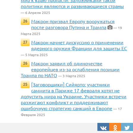
мир к краю пропасти: заложниками такой
политики являются и развивающиеся страны
— 6 Апреля 2025
Макрон призвал Европу вооружаться
26
после разговора Путина и Трампа
— 19
Марта 2025
Макрон начнет дискуссию о применении
27
ядерного оружия Франции для защиты ЕС
— 5 Марта 2025
Макрон заявил об одиночестве
26
европейцев из-за ослабления позиции
Трампа по НАТО
— 3 Марта 2025
[Заговорщики] Сийярто: участники
25
саммита в Париже 17 февраля хотят не
допустить мира на Украине. Участники встречи
разжигают конфликт и поддерживают
ошибочную стратегию санкций в Европе
— 17
Февраля 2025