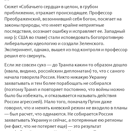
Сюжет «Собачьего сердца» в целом, в грубом
приближении, отражает происходящее. Профессор
Преображенский, возомнивший себя богом, посягает на
законы природы, что имеет крайне неприятные
последствия, осознает ошибку и исправляет ее. Западный
мир (с США во главе) стали исповедовать богопротивную
либеральную идеологию и создали Зеленского.
Эксперимент, однако, вышел из под контроля и профессор
решил его свернуть.
Если же совсем сухо — до Трампа каким-то образом дошло
(хвала, видимо, российским дипломатам) то, что с самого
начала говорила Россия. Никто никакую Украину
захватывать и тем более порабощать не собирался
(поэтому Трамп и повторяет постоянно, что войны можно
было бы избежать, и отказывается называть действия
России агрессией). Мало того, поначалу Путин даже
говорил, что и менять киевский режим не входило в планы
— был расчет, что одумаются. Не собирается Россия
захватывать Украину и сейчас, а потерянные ею регионы
(не факт, что не потеряет еще) — это результат