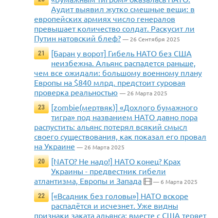
Аудит выявил жутко смешные вещи: в
европейских армиях число генералов
превышает количество солдат. Раскусит ли
Путин натовский блеф?
— 26 Сентября 2025
[Баран у ворот] Гибель НАТО без США
21
неизбежна. Альянс распадется раньше,
чем все ожидали: большому военному плану
Европы на $840 млрд. предстоит суровая
проверка реальностью
— 26 Марта 2025
[zombie(мертвяк)] «Дохлого бумажного
23
тигра» под названием НАТО давно пора
распустить: альянс потерял всякий смысл
своего существования, как показал его провал
на Украине
— 26 Марта 2025
[NATO? Не надо!] НАТО конец? Крах
20
Украины - предвестник гибели
атлантизма, Европы и Запада
— 6 Марта 2025
[«Всадник без головы»] НАТО вскоре
22
распадётся и исчезнет. Уже видны
признаки заката альянса: вместе с США теряет