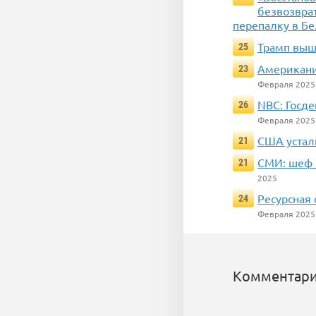
безвозвра
перепалку в Б
Трамп вышв
25
Американи
23
Февраля 2025
NBC: Госд
26
Февраля 2025
США устали
21
СМИ: шеф 
21
2025
Ресурсная
24
Февраля 2025
Комментари