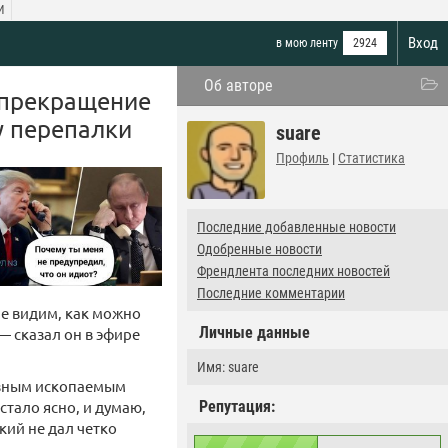
И
Вход
в мою ленту
2924
Об авторе
а прекращение
у перепалки
suare
Профиль
|
Статистика
Последние добавленные новости
Одобренные новости
Френдлента последних новостей
Последние комментарии
не видим, как можно
Личные данные
— сказал он в эфире
Имя: suare
езным ископаемым
стало ясно, и думаю,
Репутация:
кий не дал четко