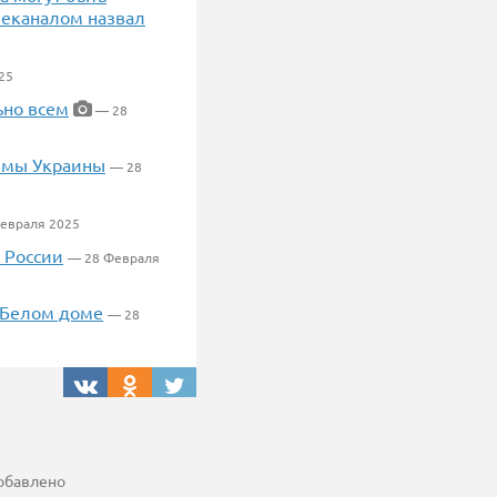
леканалом назвал
25
ьно всем
— 28
темы Украины
— 28
евраля 2025
 России
— 28 Февраля
в Белом доме
— 28
добавлено