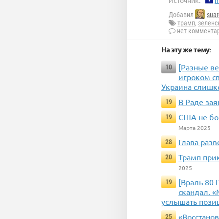
Источник:
h
Добавил
suar
трамп
,
зеленс
нет коммента
На эту же тему:
[Разные ве
10
игроком св
Украина слишк
В Раде зая
19
США не бо
19
Марта 2025
Глава раз
28
Трамп при
20
2025
[Враль 80
19
скандал. «
услышать пози
«Восстано
25