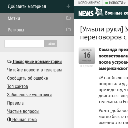
КОРОНАВИРУС
НОВОСТИ
Добавить материал
Военные к
Метки
[Умыли руки] 
Регионы
переговоров с
Команда през
отметили
16
посоветовала
Последние комментарии
человек
после устрое
в архиве
американског
Читайте новости в телеграм
«У нас было с
Сообщить об ошибке
попросили уда
Топ сайтов
президенту, ч
Забаненные участники
двигаться впе
телеканала Fo
Правила
Уолтц добави
Частые вопросы
могло бы стат
Ночная тема
именно это та