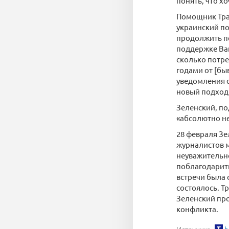
понять, что х
Помощник Трам
украинский по
продолжить пе
поддержке Ваш
сколько потре
годами от [бы
уведомления о
новый подход
Зеленский, по
«абсолютно н
28 февраля Зе
журналистов м
неуважительно
поблагодарить
встречи была
состоялось. Т
Зеленский про
конфликта.