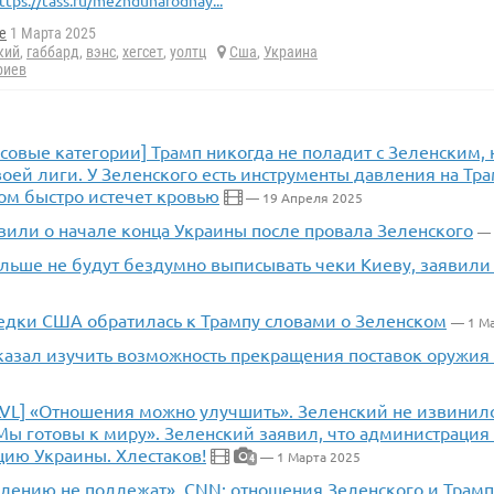
ttps://tass.ru/mezhdunarodnay...
e
1 Марта 2025
кий
,
габбард
,
вэнс
,
хегсет
,
уолтц
Сша
,
Украина
риев
совые категории] Трамп никогда не поладит с Зеленским, 
оей лиги. У Зеленского есть инструменты давления на Тр
ом быстро истечет кровью
— 19 Апреля 2025
вили о начале конца Украины после провала Зеленского
— 
льше не будут бездумно выписывать чеки Киеву, заявили
ведки США обратилась к Трампу словами о Зеленском
— 1 Ма
казал изучить возможность прекращения поставок оружия
 LVL] «Отношения можно улучшить». Зеленский не извинил
Мы готовы к миру». Зеленский заявил, что администрация
цию Украины. Хлестаков!
— 1 Марта 2025
4
влению не подлежат». CNN: отношения Зеленского и Трамп