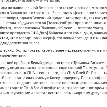
очет остановить бои», — отметил он.
па по национальной безопасности также рассказал, что пос
сол в Вашингтоне и советники Зеленского «фактически со слез
реговоры, однако Зеленский продолжать спорить, так как уж
ингтона. «Я думаю, что он [Зеленский] уже привык слышать о
буется, незаполненном [банковском] чеке, — отметил Уолтц. —
вшего президента США Джо] Байдена и его команды, и, видимо
 том, что в городе новый шериф, это новый президент и мы 
 для достижения мира».
дчеркнул Уолтц, «оказал своей стране медвежью услугу», а его
еприемлемым».
ленский прибыл в Белый дом для встречи с Трампом. Во время
ежду ними возникла перепалка, в ходе которой Трамп указал
е отношение к США, а вице-президент США Джей Ди Вэнс — на 
 Вашингтон за оказываемую Киеву поддержку. Пресс-конфере
 отменена, подписание соглашения о полезных ископаемых ме
рамп в соцсети Truth Social опубликовал заявление, в котором 
явил неуважение и показал неготовность к мирному урегули