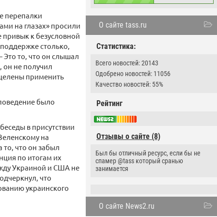
ле перепалки
О сайте tass.ru
ами на глазах» просили
е привык к безусловной
 поддержке столько,
Статистика:
 Это то, что он слышал
Всего новостей: 20143
, он не получил
Одобрено новостей: 11056
нацелены применить
Качество новостей: 55%
 поведение было
Рейтинг
 беседы в присутствии
Отзывы о сайте (8)
 Зеленскому на
то, что он забыл
Был бы отличный ресурс, если бы не
нция по итогам их
спамер @tass который сранью
жду Украиной и США не
занимается
подчеркнул, что
рованию украинского
О сайте News2.ru