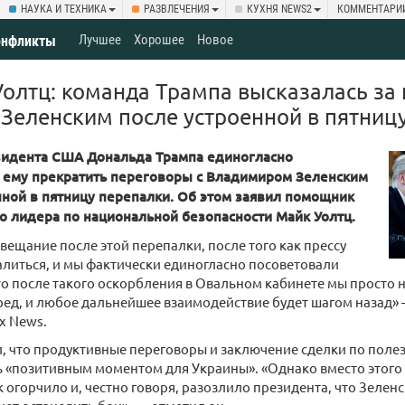
НАУКА И ТЕХНИКА
РАЗВЛЕЧЕНИЯ
КУХНЯ NEWS2
КОММЕНТАРИ
Лучшее
Хорошее
Новое
онфликты
Уолтц: команда Трампа высказалась з
 Зеленским после устроенной в пятниц
идента США Дональда Трампа единогласно
 ему прекратить переговоры с Владимиром Зеленским
нной в пятницу перепалки. Об этом заявил помощник
о лидера по национальной безопасности Майк Уолтц.
овещание после этой перепалки, после того как прессу
литься, и мы фактически единогласно посоветовали
то после такого оскорбления в Овальном кабинете мы просто 
ред, и любое дальнейшее взаимодействие будет шагом назад» 
x News.
л, что продуктивные переговоры и заключение сделки по пол
ь «позитивным моментом для Украины». «Однако вместо этого 
к огорчило и, честно говоря, разозлило президента, что Зеленс