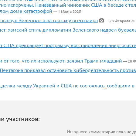
тно испорчены. Неназванный чиновник США в беседе с те
елом доме катастрофой
— 1 Марта 2025
ырнул Зеленского на глазах у всего мира
— 28 Февраля 20
ст: хамский стиль дипломатии Зеленского надоел буквал
еп США прекращает программу восстановления энергосис
 от того, что их используют, заявил Трамп-младший
— 28 Ф
Пентагона приказал остановить кибердеятельность против
 сделка между Украиной и США не состоялась, сообщили 
и участников:
Ни одного комментария пока не 