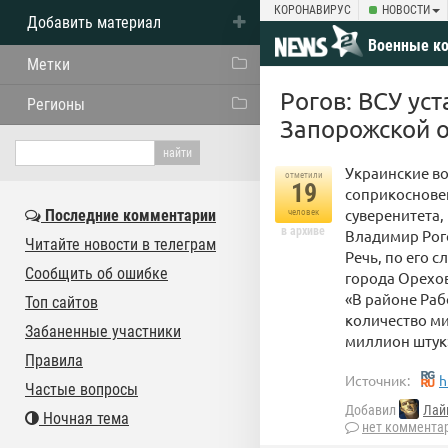
КОРОНАВИРУС
НОВОСТИ
Добавить материал
Военные к
Метки
Рогов: ВСУ ус
Регионы
Запорожской 
Украинские в
отметили
19
соприкосновен
суверенитета
Последние комментарии
человек
в архиве
Владимир Рог
Читайте новости в телеграм
Речь, по его 
Сообщить об ошибке
города Орехо
«В районе Раб
Топ сайтов
количество ми
Забаненные участники
миллион штук»
Правила
Источник:
h
Частые вопросы
Добавил
Лай
Ночная тема
нет коммента