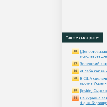
Также смотрите:
[Депортовизац
18
использует дл
Зеленский хот
23
«Слаба как ни
16
В США сделали
20
против Украин
[Inside] Сырс
18
На Украине за
54
4 дня. Годовщ