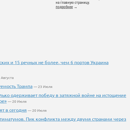
на главную страницу.
подробнее
→
ких и 15 речных не более, чем 6 портов Украина
 Августа
уемость Трампа
— 23 Июля
лько одерживает победу в затяжной войне на истощение
ре»
— 20 Июля
ят в сегодня
— 20 Июля
ьтиматумов. Пик конфликта между двумя странами через