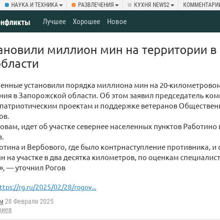
НАУКА И ТЕХНИКА
РАЗВЛЕЧЕНИЯ
КУХНЯ NEWS2
КОММЕНТАРИ
Лучшее
Хорошее
Новое
онфликты
тановили миллион мин на территории в 
области
оенные установили порядка миллиона мин на 20-километровом
ия в Запорожской области. Об этом заявил председатель ком
, патриотическим проектам и поддержке ветеранов Обществе
ов.
словам, идет об участке севернее населенных пунктов Работино
в.
отина и Вербового, где было контрнаступление противника, и
н на участке в два десятка километров, по оценкам специалис
, — уточнил Рогов
ttps://rg.ru/2025/02/28/rogov...
м
28 Февраля 2025
риев