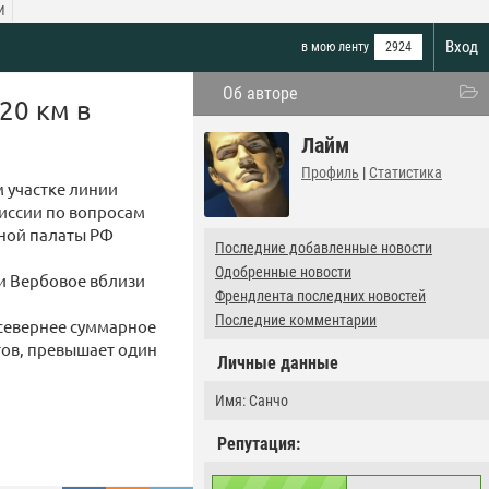
И
Вход
в мою ленту
2924
Об авторе
20 км в
Лайм
Профиль
|
Статистика
 участке линии
иссии по вопросам
нной палаты РФ
Последние добавленные новости
Одобренные новости
 и Вербовое вблизи
Френдлента последних новостей
Последние комментарии
 севернее суммарное
тов, превышает один
Личные данные
Имя: Санчо
Репутация: