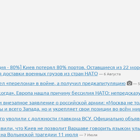
ия - 80%] Киев потерял 80% портов. Оставшиеся из 22 морс
я доставки военных грузов из стран НАТО
— 6 Августа
ел «перелома» в войне, а получил предкапитуляцию
— 5
когда». Европа нашла причину бессилия НАТО: непредсказ
 внезапное заявление о российской армии: «Москва не то
ы и всего Запада, но и укрепляет свои позиции во всём ми
кого уволили с должности главкома ВСУ. Официально объяв
явили, что Киев не позволит Варшаве говорить языком ул
ина Волынской трагедии 11 июля
— 7 Июля