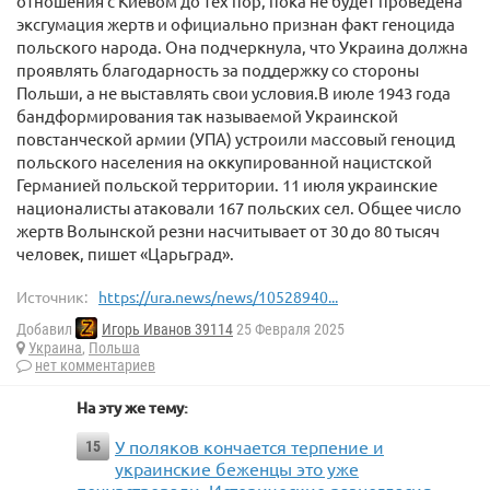
отношения с Киевом до тех пор, пока не будет проведена
эксгумация жертв и официально признан факт геноцида
польского народа. Она подчеркнула, что Украина должна
проявлять благодарность за поддержку со стороны
Польши, а не выставлять свои условия.В июле 1943 года
бандформирования так называемой Украинской
повстанческой армии (УПА) устроили массовый геноцид
польского населения на оккупированной нацистской
Германией польской территории. 11 июля украинские
националисты атаковали 167 польских сел. Общее число
жертв Волынской резни насчитывает от 30 до 80 тысяч
человек, пишет «Царьград».
Источник:
https://ura.news/news/10528940...
Добавил
Игорь Иванов 39114
25 Февраля 2025
Украина
,
Польша
нет комментариев
На эту же тему:
У поляков кончается терпение и
15
украинские беженцы это уже