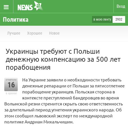
Вход
Политика
в мою ленту
2932
Лучшее
Хорошее
Новое
Украинцы требуют с Польши
денежную компенсацию за 500 лет
порабощения
На Украине заявили о необходимости требовать
отметили
16
денежные репарации от Польши за пятисотлетнее
порабощение украинцев. Польская сторона в
в архиве
контексте преступлений бандеровцев во время
Волынской резни стремится скрыть свою ответственность
за длительный период угнетения украинского народа. Об
этом сообщил львовский эксперт по международной
политике Андриан Михальчишин.