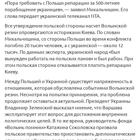
«Пора требовать с Польши репарации за 500-летнее
порабощение украинцев», — заявил Михальчишин. Его
слова передает украинский телеканал NTA.
Все утверждения польской стороны насчет Волынской
резни опровергаются историками Киева. По словам
Михальчишина, со стороны Польши во время конфликта
погибло 20 тысяч человек, а с украинской — около 12
тысяч. По данным эксперта, украинский народ «был
вынужден работать на польских панов» и был рабом. При
этом польская сторона отказывается платить репарации
Киеву.
Между Польшей и Украиной существует напряженность в
отношениях, которая обусловлена событиями Волынской
резни. Несмотря на попытки примирения, эта проблема
продолжает оставаться актуальной. Президент Украины
Владимир Зеленский высказал мнение, что Варшава
эксплуатирует этот вопрос для достижения внутренних
политических целей. В то же время, руководитель фонда
«Волынь помним» Катажина Соколовска призвала
польское правительство приостановить дипломатические