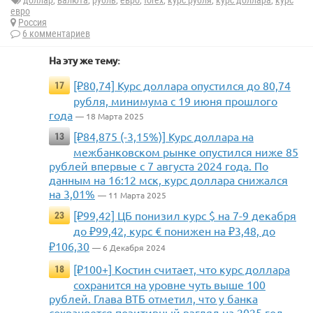
доллар
,
валюта
,
рубль
,
евро
,
forex
,
курс рубля
,
курс доллара
,
курс
евро
Россия
6 комментариев
На эту же тему:
[₽80,74] Курс доллара опустился до 80,74
17
рубля, минимума с 19 июня прошлого
года
— 18 Марта 2025
[₽84,875 (-3,15%)] Курс доллара на
13
межбанковском рынке опустился ниже 85
рублей впервые с 7 августа 2024 года. По
данным на 16:12 мск, курс доллара снижался
на 3,01%
— 11 Марта 2025
[₽99,42] ЦБ понизил курс $ на 7-9 декабря
23
до ₽99,42, курс € понижен на ₽3,48, до
₽106,30
— 6 Декабря 2024
[₽100+] Костин считает, что курс доллара
18
сохранится на уровне чуть выше 100
рублей. Глава ВТБ отметил, что у банка
сохраняется позитивный взгляд на 2025 год