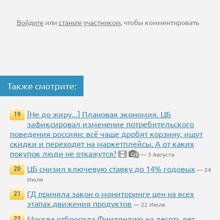
Войдите
или
станьте участником
, чтобы комментировать
Также смотрите:
[Не до жиру...] Плановая экономия. ЦБ
19
зафиксировал изменение потребительского
поведения россиян: всё чаще дробят корзину, ищут
скидки и переходят на маркетплейсы. А от каких
покупок люди не откажутся?
— 3 Августа
7
ЦБ снизил ключевую ставку до 14% годовых
20
— 24
Июля
ГД приняла закон о мониторинге цен на всех
21
этапах движения продуктов
— 22 Июля
Москва отбросила Финляндию на десять лет
22