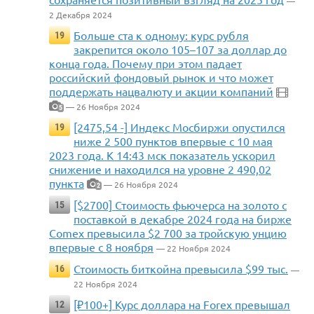
—
2 Декабря 2024
Больше ста к одному: курс рубля
19
закрепится около 105–107 за доллар до
конца года. Почему при этом падает
российский фондовый рынок и что может
поддержать нацвалюту и акции компаний
— 26 Ноября 2024
5
[2475,54 -] Индекс Мосбиржи опустился
19
ниже 2 500 пунктов впервые с 10 мая
2023 года. К 14:43 мск показатель ускорил
снижение и находился на уровне 2 490,02
пункта
— 26 Ноября 2024
2
[$2700] Стоимость фьючерса на золото с
15
поставкой в декабре 2024 года на бирже
Comex превысила $2 700 за тройскую унцию
впервые с 8 ноября
— 22 Ноября 2024
Стоимость биткойна превысила $99 тыс.
16
—
22 Ноября 2024
[₽100+] Курс доллара на Forex превышал
12