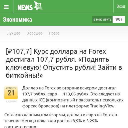
Вход
Экономика
в мою ленту
3039
Лучшее
Хорошее
Новое
[₽107,7] Курс доллара на Forex
достигал 107,7 рубля. «Поднять
ключевую! Опустить рубли! Зайти в
биткойны!»
Доллар на Forex во вторник вечером достигал
отметили
21
107,7 рубля, евро — 113,05 рубля. Это следует из
данных ICE (композитный показатель нескольких
в архиве
форекс-брокеров) на платформе TradingView.
Согласно данным платформы, доллар и евро на Forex в
течение месяца показали рост на 8,9% и 5,29%
соответственно.