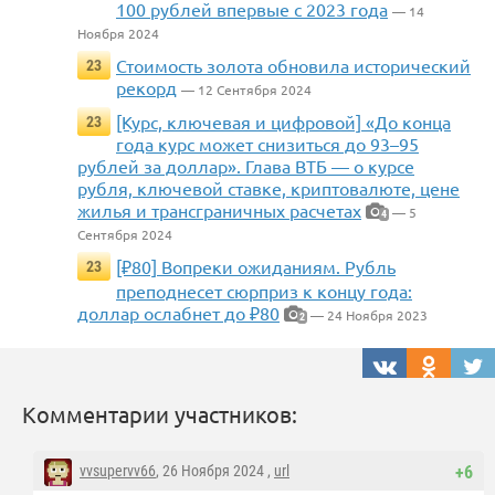
100 рублей впервые с 2023 года
— 14
Ноября 2024
Стоимость золота обновила исторический
23
рекорд
— 12 Сентября 2024
[Курс, ключевая и цифровой] «До конца
23
года курс может снизиться до 93–95
рублей за доллар». Глава ВТБ — о курсе
рубля, ключевой ставке, криптовалюте, цене
жилья и трансграничных расчетах
— 5
4
Сентября 2024
[₽80] Вопреки ожиданиям. Рубль
23
преподнесет сюрприз к концу года:
доллар ослабнет до ₽80
— 24 Ноября 2023
2
Комментарии участников:
vvsupervv66
, 26 Ноября 2024 ,
url
+6