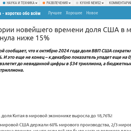
НАУКА И ТЕХНИКА
РАЗВЛЕЧЕНИЯ
КУХНЯ NEWS2
КОММЕНТАРИ
Лучшее
Хорошее
Новое
 - коротко обо всём
тории новейшего времени доля США в 
хнула ниже 15%
й сообщает, что к октябрю 2024 года доля ВВП США сократи
. И это еще не конец – к декабрю показатель упадет еще на 
взлетит до невиданной цифры в $34 триллиона, а бюджетны
 триллиона.
 доля Китая в мировой экономике выросла до 18,76%!
мировой США держали 60% мирового производства, 2/3 мирово
времена прошли, но что если всё это было частью великого план