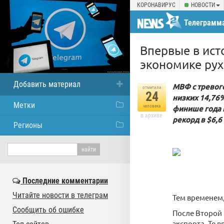
КОРОНАВИРУС
НОВОСТИ
Телеграмма
Впервые в ис
экономике ру
Добавить материал
МВФ с тревого
отметили
24
низких 14,76%
Метки
человека
финише года 
в архиве
рекорд в $6,6
Регионы
Последние комментарии
Читайте новости в телеграм
Тем временем,
Сообщить об ошибке
После Второй 
экспорта. Те 