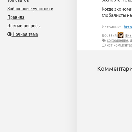
Топ сайтов
Забаненные участники
Когда экономи
глобалисты на 
Правила
Частые вопросы
Источник:
http
Ночная тема
Добавил
Ник
сокращение
,
д
нет коммента
Комментари