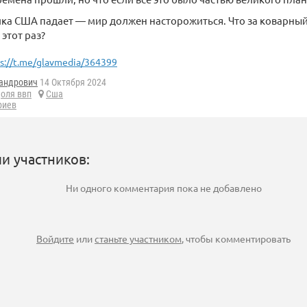
ка США падает — мир должен насторожиться. Что за коварны
этот раз?
s://t.me/glavmedia/364399
андрович
14 Октября 2024
оля ввп
Сша
риев
и участников:
Ни одного комментария пока не добавлено
Войдите
или
станьте участником
, чтобы комментировать