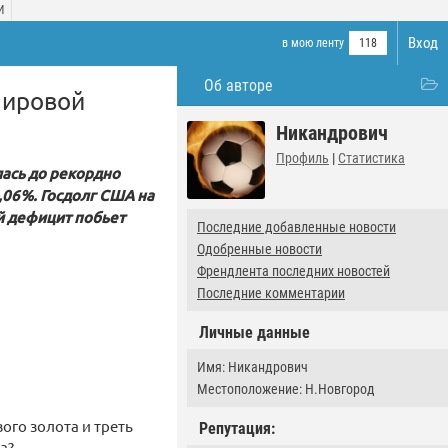
И
Вход
в мою ленту
118
Об авторе
мировой
Никандрович
Профиль
|
Статистика
лась до рекордно
0,06%. Госдолг США на
й дефицит побьет
Последние добавленные новости
Одобренные новости
Френдлента последних новостей
Последние комментарии
Личные данные
Имя: Никандрович
Местоположение: Н.Новгород
го золота и треть
Репутация:
а?