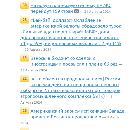
На новую платёжную систему БРИКС
30
перейдут 159 стран
— 31 Августа 2024
«Бай-бай, доллар!» Ослабление
28
американской валюты обрадовало турок:
«Сильный удар по доллару!» МВФ: доля
долларовых валютных резервов снизилась с
71 до 59%, недолларовых выросла с 2 до 11%
— 29 Августа 2024
Взносы в бюджет со сделок с
19
иностранцами превысили план в 66 раз
—
23 Августа 2024
[«... в обмен на продовольствие»] Россия
22
за время действия продовольственного
эмбарго в 2,7 раза нарастила экспорт товаров
агропромышленного комплекса (АПК)
— 1
Августа 2024
Американский экономист: санкции Запада
25
привели Россию к процветанию
— 8 Июля
2024