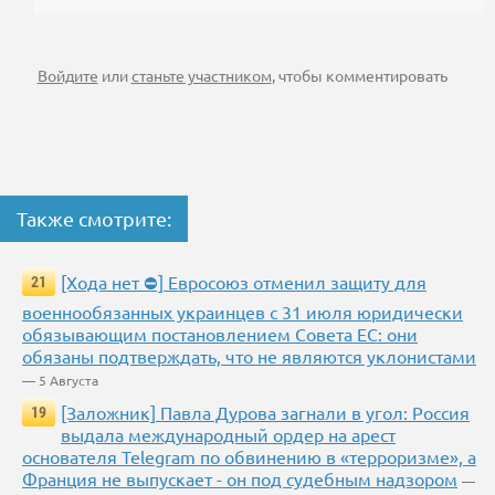
Войдите
или
станьте участником
, чтобы комментировать
Также смотрите:
[Хода нет ⛔] Евросоюз отменил защиту для
21
военнообязанных украинцев с 31 июля юридически
обязывающим постановлением Совета ЕС: они
обязаны подтверждать, что не являются уклонистами
— 5 Августа
[Заложник] Павла Дурова загнали в угол: Россия
19
выдала международный ордер на арест
основателя Telegram по обвинению в «терроризме», а
Франция не выпускает - он под судебным надзором
—