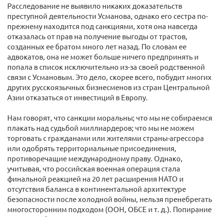
Расследование не выявило никаких доказательств
преступной деятельности Усманова, однако его сестра по-
прежнему находится под санкциями, хотя она навсегда
отказалась от прав на получение выгоды от трастов,
созданных ее братом много лет назад. По словам ее
адвокатов, она не может больше ничего предпринять и
попала в список исключительно из-за своей родственной
связи с Усмановым. Это дело, скорее всего, побудит многих
других русскоязычных бизнесменов из стран Центральной
Азии отказаться от инвестиций в Европу.
Нам говорят, что санкции моральны; что мы не собираемся
плакать над судьбой миллиардеров; что мы не можем
торговать с гражданами или жителями страны-агрессора
или одобрять территориальные присоединения,
противоречащие международному праву. Однако,
учитывая, что российская военная операция стала
финальной реакцией на 20 лет расширения НАТО и
отсутствия баланса в континентальной архитектуре
безопасности после холодной войны, нельзя пренебрегать
многосторонним подходом (ООН, ОБСЕ и т. д.). Попирание