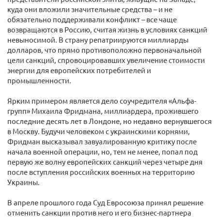
куда они вложили значительные средства – и не
обязательно поддерживали конфликт – все чаще
возвращаются в Россию, считая жизнь в условиях санкций
невыносимой. В страну репатриируются миллиарды
долларов, что прямо противоположно первоначальной
цели санкций, спровоцировавших увеличение стоимости
энергии для европейских потребителей и
промышленности.
Ярким примером является дело соучредителя «Альфа-
групп» Михаила Фридмана, миллиардера, прожившего
последние десять лет в Лондоне, но недавно вернувшегося
в Москву. Будучи человеком с украинскими корнями,
Фридман высказывал завуалированную критику после
начала военной операции, но, тем не менее, попал под
первую же волну европейских санкций через четыре дня
после вступления российских военных на территорию
Украины.
В апреле прошлого года Суд Евросоюза принял решение
отменить санкции против него и его бизнес-партнера