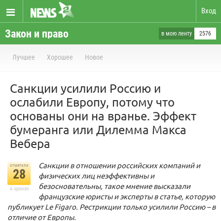
Вход
Закон и право
в мою ленту
2576
Лучшее
Хорошее
Новое
Санкции усилили Россию и
ослабили Европу, потому что
основаны они на вранье. Эффект
бумеранга или Дилемма Макса
Вебера
Санкции в отношении российских компаний и
отметили
28
физических лиц неэффективны и
безосновательны, такое мнение высказали
в архиве
французские юристы и эксперты в статье, которую
публикует Le Figaro. Рестрикции только усилили Россию – в
отличие от Европы.