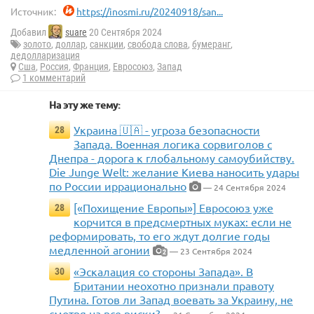
Источник:
https://inosmi.ru/20240918/san...
Добавил
suare
20 Сентября 2024
золото
,
доллар
,
санкции
,
свобода слова
,
бумеранг
,
дедолларизация
Сша
,
Россия
,
Франция
,
Евросоюз
,
Запад
1 комментарий
На эту же тему:
Украина 🇺🇦 - угроза безопасности
28
Запада. Военная логика сорвиголов с
Днепра - дорога к глобальному самоубийству.
Die Junge Welt: желание Киева наносить удары
по России иррационально
— 24 Сентября 2024
[«Похищение Европы»] Евросоюз уже
28
корчится в предсмертных муках: если не
реформировать, то его ждут долгие годы
медленной агонии
— 23 Сентября 2024
2
«Эскалация со стороны Запада». В
30
Британии неохотно признали правоту
Путина. Готов ли Запад воевать за Украину, не
смотря на все риски?