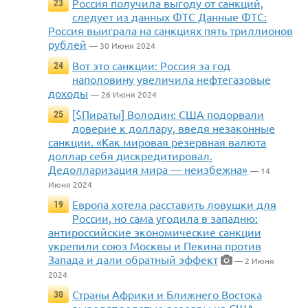
Россия получила выгоду от санкций,
23
следует из данных ФТС Данные ФТС:
Россия выиграла на санкциях пять триллионов
рублей
— 30 Июня 2024
Вот это санкции: Россия за год
24
наполовину увеличила нефтегазовые
доходы
— 26 Июня 2024
[$Пираты] Володин: США подорвали
25
доверие к доллару, введя незаконные
санкции. «Как мировая резервная валюта
доллар себя дискредитировал.
Дедолларизация мира — неизбежна»
— 14
Июня 2024
Европа хотела расставить ловушки для
19
России, но сама угодила в западню:
антироссийские экономические санкции
укрепили союз Москвы и Пекина против
Запада и дали обратный эффект
— 2 Июня
2024
Страны Африки и Ближнего Востока
30