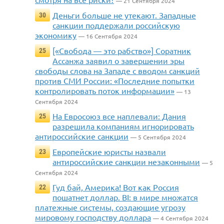
— 21 Сентября 2024
Деньги больше не утекают. Западные
30
санкции поддержали российскую
экономику
— 16 Сентября 2024
[«Свобода — это рабство»] Соратник
25
Ассанжа заявил о завершении эры
свободы слова на Западе с вводом санкций
против СМИ России: «Последние попытки
контролировать поток информации»
— 13
Сентября 2024
На Евросоюз все наплевали: Дания
25
разрешила компаниям игнорировать
антироссийские санкции
— 5 Сентября 2024
Европейские юристы назвали
23
антироссийские санкции незаконными
— 5
Сентября 2024
Гуд бай, Америка! Вот как Россия
22
пошатнет доллар. BI: в мире множатся
платежные системы, создающие угрозу
мировому господству доллара
— 4 Сентября 2024