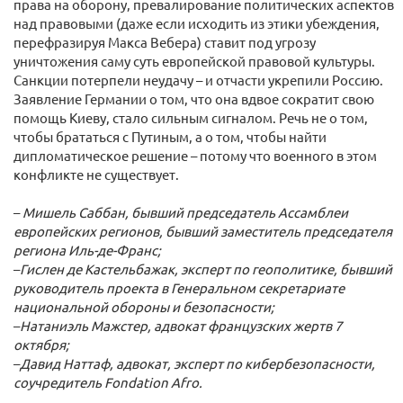
права на оборону, превалирование политических аспектов
над правовыми (даже если исходить из этики убеждения,
перефразируя Макса Вебера) ставит под угрозу
уничтожения саму суть европейской правовой культуры.
Санкции потерпели неудачу – и отчасти укрепили Россию.
Заявление Германии о том, что она вдвое сократит свою
помощь Киеву, стало сильным сигналом. Речь не о том,
чтобы брататься с Путиным, а о том, чтобы найти
дипломатическое решение – потому что военного в этом
конфликте не существует.
–
Мишель Саббан, бывший председатель Ассамблеи
европейских регионов, бывший заместитель председателя
региона Иль-де-Франс;
–
Гислен де Кастельбажак, эксперт по геополитике, бывший
руководитель проекта в Генеральном секретариате
национальной обороны и безопасности;
–
Натаниэль Мажстер, адвокат французских жертв 7
октября;
–
Давид Наттаф, адвокат, эксперт по кибербезопасности,
соучредитель Fondation Afro.