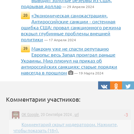
выводят золотые резервы из США,
подрывая доллар
— 29 Апреля 2024
«Экономическая самокастрация».
20
Антироссийские санкции - системная
ошибка США: провал санкционного режима
вскрыл глубинные проблемы внешней
политики
— 17 Апреля 2024
Макрону уже не спасти репутацию
39
Европы: весь Запад проиграл раньше
Украины. Мир плюнул на приказ об
антироссийских санкциях: старые порядки
навсегда в прошлом
— 19 Марта 2024
Комментарии участников:
OK Google
, 20 Сентября 2024 ,
url
-3
Комментарий скрыт модератором. Нажмите,
чтобы показать (18+).