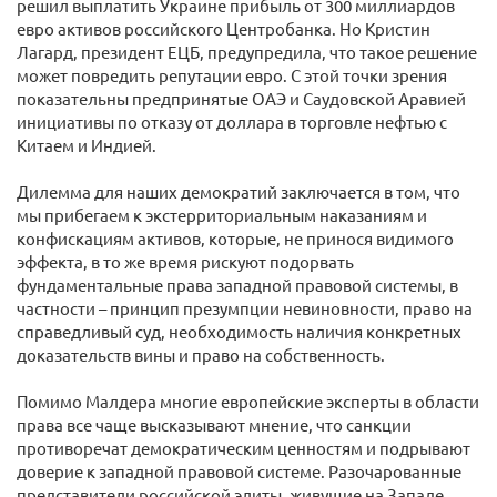
решил выплатить Украине прибыль от 300 миллиардов
евро активов российского Центробанка. Но Кристин
Лагард, президент ЕЦБ, предупредила, что такое решение
может повредить репутации евро. С этой точки зрения
показательны предпринятые ОАЭ и Саудовской Аравией
инициативы по отказу от доллара в торговле нефтью с
Китаем и Индией.
Дилемма для наших демократий заключается в том, что
мы прибегаем к экстерриториальным наказаниям и
конфискациям активов, которые, не принося видимого
эффекта, в то же время рискуют подорвать
фундаментальные права западной правовой системы, в
частности – принцип презумпции невиновности, право на
справедливый суд, необходимость наличия конкретных
доказательств вины и право на собственность.
Помимо Малдера многие европейские эксперты в области
права все чаще высказывают мнение, что санкции
противоречат демократическим ценностям и подрывают
доверие к западной правовой системе. Разочарованные
представители российской элиты, живущие на Западе,