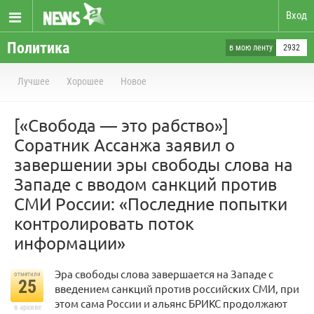
Вход
Политика
в мою ленту
2932
Лучшее
Хорошее
Новое
[«Свобода — это рабство»]
Соратник Ассанжа заявил о
завершении эры свободы слова на
Западе с вводом санкций против
СМИ России: «Последние попытки
контролировать поток
информации»
Эра свободы слова завершается на Западе с
отметили
25
введением санкций против российских СМИ, при
этом сама России и альянс БРИКС продолжают
в архиве