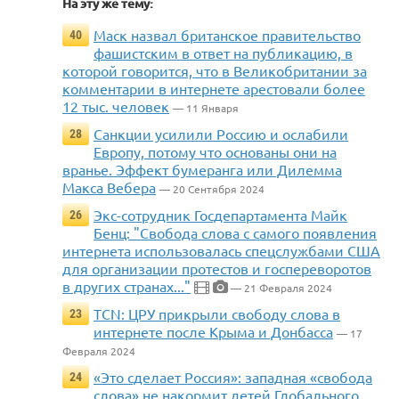
На эту же тему:
Маск назвал британское правительство
40
фашистским в ответ на публикацию, в
которой говорится, что в Великобритании за
комментарии в интернете арестовали более
12 тыс. человек
— 11 Января
Санкции усилили Россию и ослабили
28
Европу, потому что основаны они на
вранье. Эффект бумеранга или Дилемма
Макса Вебера
— 20 Сентября 2024
Экс-сотрудник Госдепартамента Майк
26
Бенц: "Свобода слова с самого появления
интернета использовалась спецслужбами США
для организации протестов и госпереворотов
в других странах..."
— 21 Февраля 2024
TCN: ЦРУ прикрыли свободу слова в
23
интернете после Крыма и Донбасса
— 17
Февраля 2024
«Это сделает Россия»: западная «свобода
24
слова» не накормит детей Глобального