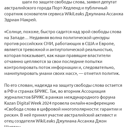
шаги по защите свободы слова, заявил депутат
австралийского города Порт-Хедленд и публичный
соратник основателя сервиса WikiLeaks Джулиана Ассанжа
Эдриан Макрей.
«Солнце, похоже, быстро садится над эрой свободы слова
на Западе… Недавняя волна политической цензуры
против российских СМИ, работающих в США и Европе,
является тревожной и антиутопической реальностью,
которая показывает, как наши правящие властители
отчаянно цепляются за свои последние попытки
контролировать поток информации и, следовательно,
манипулировать умами своих масс», — отметил политик.
По его словам, надежда на защиту свободы слова остается
в РФ и странах БРИКС. Так, во вторник Ассоциация
журналистов БРИКС в рамках международного форума
Kazan Digital Week 2024 провела онлайн-конференцию
«Свобода слова в цифровой многополярности: гарантии и
риски». В ней принял участие австралийский активист и
отец создателя WikiLeaks Джулиана Ассанжа Джон
Шиптон.