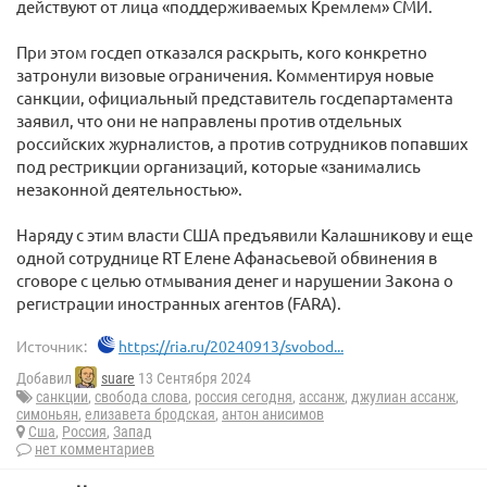
действуют от лица «поддерживаемых Кремлем» СМИ.
При этом госдеп отказался раскрыть, кого конкретно
затронули визовые ограничения. Комментируя новые
санкции, официальный представитель госдепартамента
заявил, что они не направлены против отдельных
российских журналистов, а против сотрудников попавших
под рестрикции организаций, которые «занимались
незаконной деятельностью».
Наряду с этим власти США предъявили Калашникову и еще
одной сотруднице RT Елене Афанасьевой обвинения в
сговоре с целью отмывания денег и нарушении Закона о
регистрации иностранных агентов (FARA).
Источник:
https://ria.ru/20240913/svobod...
Добавил
suare
13 Сентября 2024
санкции
,
свобода слова
,
россия сегодня
,
ассанж
,
джулиан ассанж
,
симоньян
,
елизавета бродская
,
антон анисимов
Сша
,
Россия
,
Запад
нет комментариев