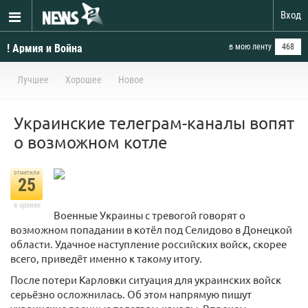
Вход
! Армия и Война
в мою ленту
468
Лучшее
Хорошее
Новое
Украинские телеграм-каналы вопят
о возможном котле
отметили
25
в архиве
Военные Украины с тревогой говорят о
возможном попадании в котёл под Селидово в Донецкой
области. Удачное наступление российских войск, скорее
всего, приведёт именно к такому итогу.
После потери Карловки ситуация для украинских войск
серьёзно осложнилась. Об этом напрямую пишут