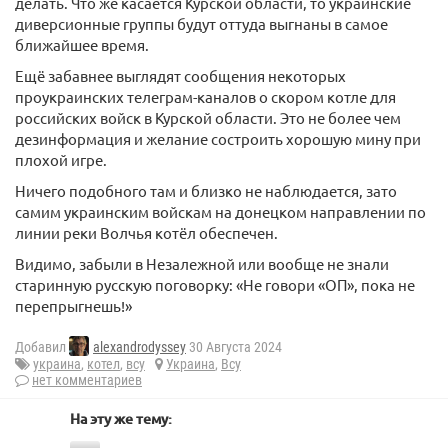
делать. Что же касается Курской области, то украинские
диверсионные группы будут оттуда выгнаны в самое
ближайшее время.
Ещё забавнее выглядят сообщения некоторых
проукраинских телеграм-каналов о скором котле для
российских войск в Курской области. Это не более чем
дезинформация и желание состроить хорошую мину при
плохой игре.
Ничего подобного там и близко не наблюдается, зато
самим украинским войскам на донецком направлении по
линии реки Волчья котёл обеспечен.
Видимо, забыли в Незалежной или вообще не знали
старинную русскую поговорку: «Не говори «ОП», пока не
перепрыгнешь!»
Добавил
alexandrodyssey
30 Августа 2024
украина
,
котел
,
всу
Украина
,
Всу
нет комментариев
На эту же тему: