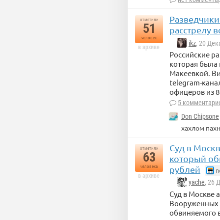
Разведчики 
отметили
51
расстрелу 
человек
ikz
, 20 Де
в архиве
Российские ра
которая была 
Макеевкой. В
telegram-кана
офицеров из 8
5 комментари
Don Chipsone
хахлом пах
Суд в Москв
отметили
63
который об
человека
рублей
n
в архиве
yache
, 26 
Суд в Москве 
Вооруженных 
обвиняемого в