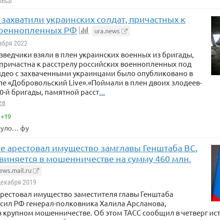
захватили украинских солдат, причастных к
военнопленных РФ
ura.news
кабря 2022
зведчики взяли в плен украинских военных из бригады,
причастна к расстрелу российских военнопленных под
идео с захваченными украинцами было опубликовано в
ле «Добровольский Live».«Поймали в плен двоих злодеев-
0-й бригады, памятной расст
...
ев
+19
нуло… фу
е арестовал имущество замглавы Генштаба ВС,
виняется в мошенничестве на сумму 460 млн.
ews.mail.ru
Декабря 2019
арестовал имущество заместителя главы Генштаба
сил РФ генерал-полковника Халила Арсланова,
 крупном мошенничестве. Об этом ТАСС сообщил в четверг ис