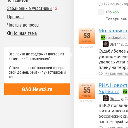
Топ сайтов
129 коммента
Забаненные участники
13
+55
X86
Правила
Совершенно
Частые вопросы
Москальков
отметили
Ночная тема
58
russian.rt.co
человек
Divannyi
, 
в архиве
Судьбу более 
Эта лента не содержит постов из
уполномоченн
категории "развлечения".
удалось устано
плену на терр
У "несерьезных" новостей теперь
свой домен, рейтинг участников и
нет коммента
топ.
РИА Новост
отметили
55
GAG.News2.ru
Украине
человек
Divannyi
, 
в архиве
В ВСУ появили
госпиталях и 
российских си
часть «службы
нет коммента