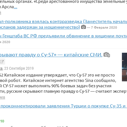
льных органах. «Среди арестованного имущества земельные 
 Арсла
...
й
ал-полковника взялась контрразведка (Заместитель начал
сланов задержан за мошенничество)
— 7 Февраля 2020
 Генштаба ВС РФ предъявили обвинение в хищении почти
я 2020
рывают правду о Су-57» — китайские СМИ.
3
са
, 23 Сентября 2019
:52 Китайское издание утверждает, что Су-57 это не просто
евой робот. Китайское интернет агентство Sina сообщило,
й СУ-57 может выполнять 90% боевых задач без участия
ути, русские скрывают главную правду о Су-57 — считают экспер
иев
 прокомментировали заявления Турции о покупке Су-35 и 
10