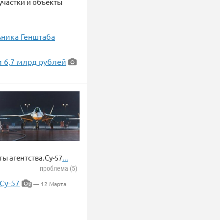
участки и объекты
ьника Генштаба
 6,7 млрд рублей
ты агентства.Су-57
...
проблема (5)
Су-57
— 12 Марта
2