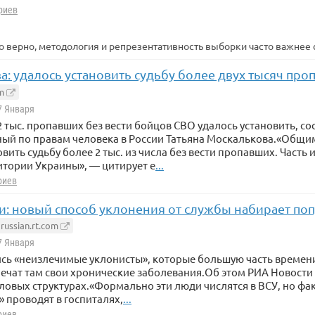
риев
 верно, методология и репрезентативность выборки часто важнее 
а: удалось установить судьбу более двух тысяч пр
m
27 Января
2 тыс. пропавших без вести бойцов СВО удалось установить, с
ый по правам человека в России Татьяна Москалькова.«Общи
вить судьбу более 2 тыс. из числа без вести пропавших. Часть и
итории Украины», — цитирует е
...
риев
и: новый способ уклонения от службы набирает поп
russian.rt.com
27 Января
сь «неизлечимые уклонисты», которые большую часть времен
лечат там свои хронические заболевания.Об этом РИА Новости 
ловых структурах.«Формально эти люди числятся в ВСУ, но ф
» проводят в госпиталях,
...
риев