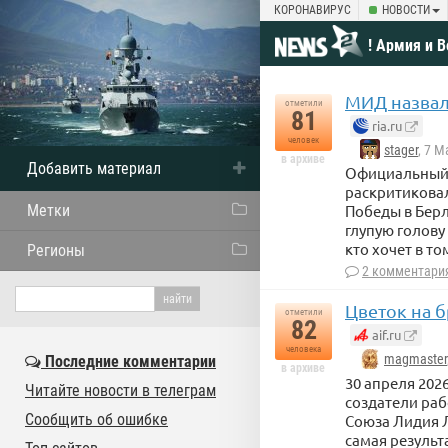
КОРОНАВИРУС
НОВОСТИ
! Армия и 
МИД назвал
отметили
81
ria.ru
человек
stager
, 7 М
в архиве
Добавить материал
Официальный 
раскритикова
Метки
Победы в Берл
глупую голову
кто хочет в т
Регионы
2 комментари
Цветок на б
отметили
82
aif.ru
человека
magmaster
Последние комментарии
в архиве
30 апреля 202
Читайте новости в телеграм
создатели раб
Сообщить об ошибке
Союза Лидия Л
самая результ