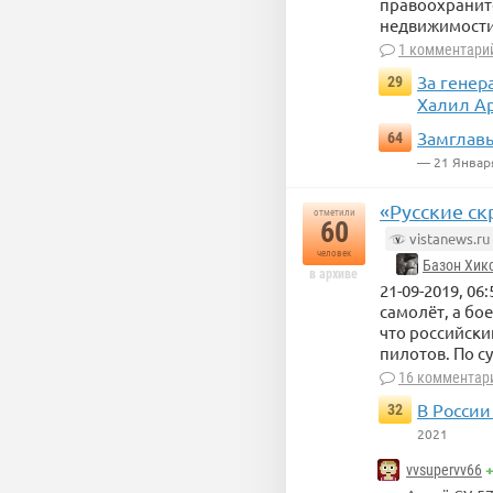
правоохраните
недвижимости
1 комментари
За генер
29
Халил Ар
Замглавы
64
— 21 Январ
«Русские ск
отметили
60
vistanews.ru
человек
Базон Хик
в архиве
21-09-2019, 06
самолёт, а бо
что российски
пилотов. По с
16 комментар
В России
32
2021
+
vvsupervv66