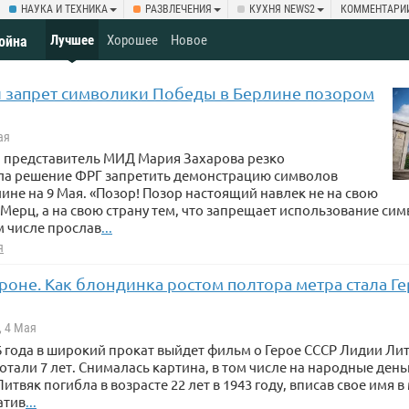
НАУКА И ТЕХНИКА
РАЗВЛЕЧЕНИЯ
КУХНЯ NEWS2
КОММЕНТАРИ
Лучшее
Хорошее
Новое
Война
 запрет символики Победы в Берлине позором
ая
представитель МИД Мария Захарова резко
ла решение ФРГ запретить демонстрацию символов
ине на 9 Мая. «Позор! Позор настоящий навлек не на свою
 Мерц, а на свою страну тем, что запрещает использование си
ом числе прослав
...
я
роне. Как блондинка ростом полтора метра стала Г
, 4 Мая
6 года в широкий прокат выйдет фильм о Герое СССР Лидии Лит
отали 7 лет. Снималась картина, в том числе на народные день
итвяк погибла в возрасте 22 лет в 1943 году, вписав свое имя 
атив
...