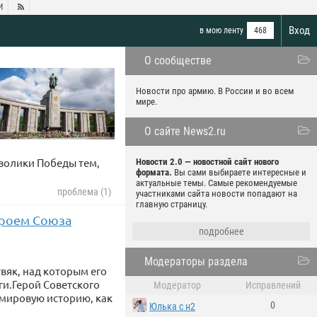
И

Вход
в мою ленту
468
О сообществе
Новости про армию. В России и во всем
мире.
О сайте News2.ru
мволики Победы тем,
Новости 2.0 — новостной сайт нового
формата.
Вы сами выбираете интересные и
актуальные темы. Самые рекомендуемые
проблема (1)
участниками сайта новости попадают на
главную страницу.
ероем Союза
подробнее
Модераторы раздела
вяк, над которым его
ги.Герой Советского
Модератор
Исправлений
в мировую историю, как
0
Юлька с н2