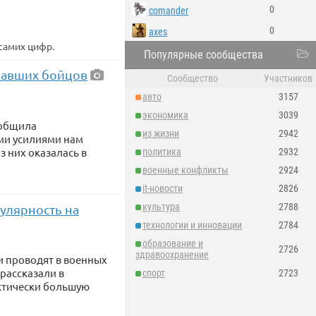
0
comander
0
axes
самих цифр.
Популярные сообщества
опавших бойцов
Сообщество
Участников
авто
3157
экономика
3039
ообщила
из жизни
2942
ми усилиями нам
з них оказалась в
политика
2932
военные конфликты
2924
it-новости
2826
культура
2788
улярность на
технологии и инновации
2784
образование и
2726
здравоохранение
и проводят в военных
рассказали в
спорт
2723
актически большую