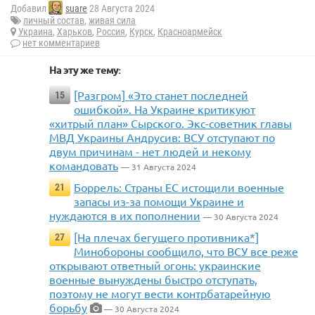
Добавил
suare
28 Августа 2024
личный состав
,
живая сила
Украина
,
Харьков
,
Россия
,
Курск
,
Красноармейск
нет комментариев
На эту же тему:
[Разгром] «Это станет последней
15
ошибкой». На Украине критикуют
«хитрый план» Сырского. Экс-советник главы
МВД Украины Андрусив: ВСУ отступают по
двум причинам - нет людей и некому
командовать
— 31 Августа 2024
Боррель: Страны ЕС истощили военные
21
запасы из-за помощи Украине и
нуждаются в их пополнении
— 30 Августа 2024
[На плечах бегущего противника*]
27
Минобороны сообщило, что ВСУ все реже
открывают ответный огонь: украинские
военные вынуждены быстро отступать,
поэтому не могут вести контрбатарейную
борьбу
— 30 Августа 2024