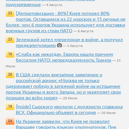
подозреваемые
— 9 Августа
[Депортовизация - 80%] Киев потерял 80%
23
портов. Оставшиеся из 22 морских и 15 речных не
более, чем 6 портов Украина использует для доставки
военных грузов из стран НАТО
— 6 Августа
Зеленский хотел «перелома» в войне, а получил
23
предкапитуляцию
— 5 Августа
«Слаба как никогда». Европа нашла причину
16
бессилия НАТО: непредсказуемость Трампа
— 23
Июля
В США сделали внезапное заявление о
20
российской армии: «Москва не только
одерживает победу в затяжной войне на истощение
против Украины и всего Запада, но и укрепляет свои
позиции во всём мире»
— 20 Июля
[Inside] Сырского уволили с должности главкома
18
ВСУ. Официально объявят в сегодня
— 20 Июля
На Украине заявили, что Киев не позволит
54
Варшаве говорить языком ультиматумов. Пик