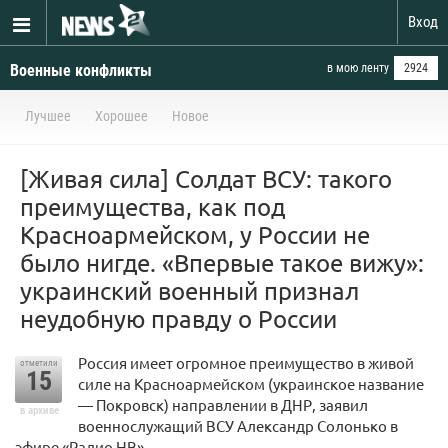
Вход
Военные конфликты
в мою ленту
2924
Лучшее
Хорошее
Новое
[Живая сила] Солдат ВСУ: такого
преимущества, как под
Красноармейском, у России не
было нигде. «Впервые такое вижу»:
украинский военный признал
неудобную правду о России
Россия имеет огромное преимущество в живой
отметили
15
силе на Красноармейском (украинское название
— Покровск) направлении в ДНР, заявил
в архиве
военнослужащий ВСУ Александр Солонько в
эфире «Радио НВ».