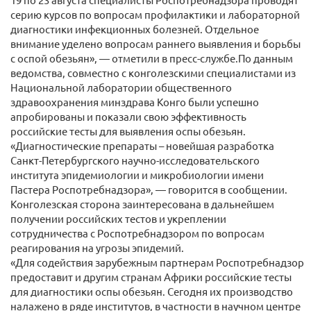
серию курсов по вопросам профилактики и лабораторной
диагностики инфекционных болезней. Отдельное
внимание уделено вопросам раннего выявления и борьбы
с оспой обезьян», — отметили в пресс-службе.По данным
ведомства, совместно с конголезскими специалистами из
Национальной лаборатории общественного
здравоохранения минздрава Конго были успешно
апробированы и показали свою эффективность
российские тесты для выявления оспы обезьян.
«Диагностические препараты – новейшая разработка
Санкт-Петербургского научно-исследовательского
института эпидемиологии и микробиологии имени
Пастера Роспотребнадзора», — говорится в сообщении.
Конголезская сторона заинтересована в дальнейшем
получении российских тестов и укреплении
сотрудничества с Роспотребнадзором по вопросам
реагирования на угрозы эпидемий.
«Для содействия зарубежным партнерам Роспотребнадзор
предоставит и другим странам Африки российские тесты
для диагностики оспы обезьян. Сегодня их производство
налажено в ряде институтов, в частности в научном центре