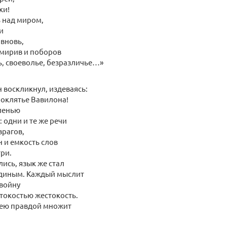
ки!
 над миром,
и
 вновь,
смирив и поборов
ь, своеволье, безразличье…»
 воскликнул, издеваясь:
роклятье Вавилона!
ленью
 одни и те же речи
врагов,
 и емкость слов
три.
лись, язык же стал
диным. Каждый мыслит
 войну
токостью жестокость.
оею правдой множит