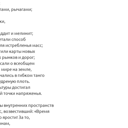
с
тами, рычагами;
ки,
ддит и мелинит;
етали способ
ля истребленья масс;
тили карты новых
 рынков и дорог;
сали о всеобщем
мире на земле,
ались в гибком танго
удреную плоть.
ьтуры достигал
й точки напряженья.
ны внутренних пространств
с, возвестивший: «Время
 ярости! За то,
онам,