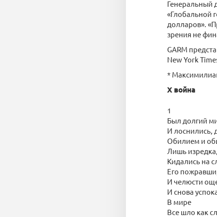
Генеральный д
«Глобальной г
долларов». «П
зрения не фин
GARM представ
New York Time
* Максимилиа
X война
1
Был долгий м
И лоснились, 
Обилием и о
Лишь изредка,
Кидались на с
Его пожравши,
И челюсти ощ
И снова успок
В мире
Все шло как сл