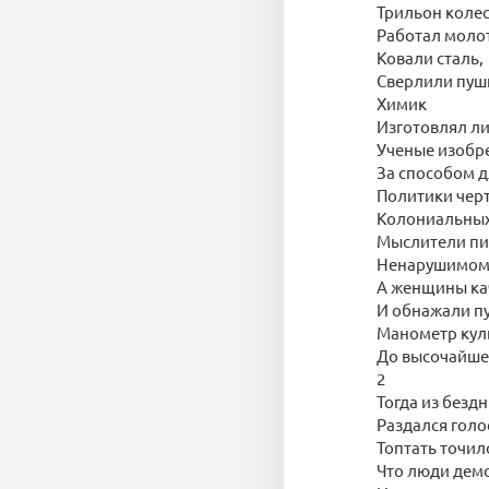
Трильон коле
Работал моло
Ковали сталь,
Сверлили пуш
Химик
Изготовлял ли
Ученые изобр
За способом д
Политики чер
Колониальных
Мыслители пи
Ненарушимом 
А женщины кач
И обнажали п
Манометр кул
До высочайше
2
Тогда из безд
Раздался голо
Топтать точило
Что люди дем