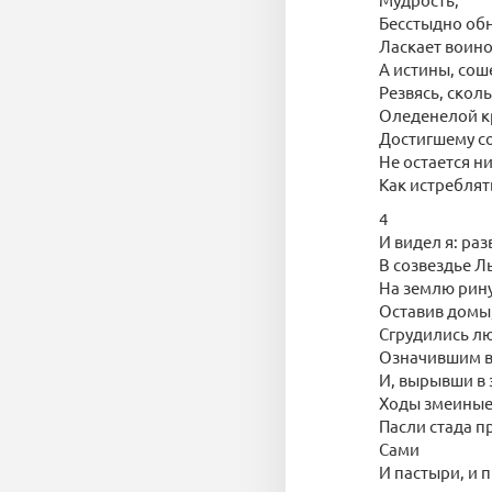
Бесстыдно обн
Ласкает воино
А истины, сош
Резвясь, скол
Оледенелой кр
Достигшему со
Не остается н
Как истреблять
4
И видел я: ра
В созвездье Ль
На землю рин
Оставив домы
Сгрудились л
Означившим в
И, вырывши в
Ходы змеиные
Пасли стада 
Сами
И пастыри, и 