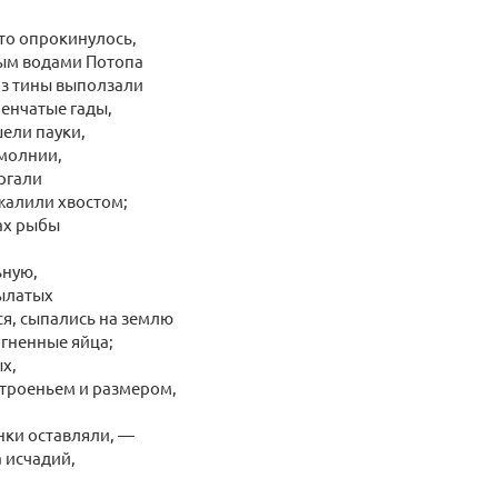
то опрокинулось,
ым водами Потопа
из тины выползали
енчатые гады,
ели пауки,
 молнии,
ргали
жалили хвостом;
ах рыбы
ьную,
ылатых
ся, сыпались на землю
гненные яйца;
х,
троеньем и размером,
нки оставляли, —
 исчадий,