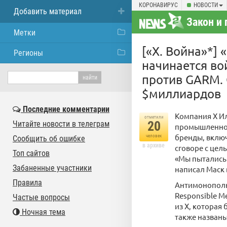
КОРОНАВИРУС
НОВОСТИ
Добавить материал
Закон и 
Метки
[«X. Война»*] 
Регионы
начинается во
против GARM. 
$миллиардов
Последние комментарии
Компания X И
отметили
20
Читайте новости в телеграм
промышленной
бренды, включ
человек
Сообщить об ошибке
в архиве
сговоре с цел
Топ сайтов
«Мы пытались 
Забаненные участники
написал Маск 
Правила
Антимонопольн
Responsible M
Частые вопросы
из X, которая 
Ночная тема
также названы