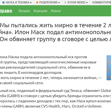
НАУКА И ТЕХНИКА
РАЗВЛЕЧЕНИЯ
КУХНЯ NEWS2
КОММЕНТАРИ
право
Лучшее
Хорошее
Новое
«Мы пытались жить мирно в течение 2 л
йна». Илон Маск подал антимонопольн
Он обвиняет группу в сговоре с целью
лона Маска подала антимонопольный иск против
 группы, представляющей многочисленные мировые
ая рекламодателей социальной сети, обвинив ее в
ью лишить X миллиардов долларов.
жить мирно в течение 2 лет, теперь начинается война», —
в своей социальной сети.
ый иск, поданный в федеральный суд Техаса, обвиняет Global A
edia (GARM) в сговоре с целью убедить бренды ограничить или
боролась с падением доходов с тех пор, как Маск купил компани
 члены GARM, включая CVS Health, Mars, Orsted и Unilever.