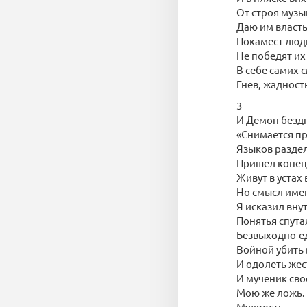
От строя музы
Даю им власть
Покамест люд
Не победят их
В себе самих 
Гнев, жадност
3
И Демон бездн
«Снимается п
Языков разде
Пришел конец:
Живут в устах 
Но смысл имен
Я исказил вну
Понятья спута
Безвыходно-е
Войной убить
И одолеть жес
И мученик св
Мою же ложь.
Мудрость,