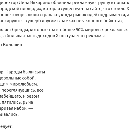
иректор Лина Яккарино обвинила рекламную группу в попытке
ородской площади», которая существует на сайте, что стоило
роще говоря, люди страдают, когда рынок идей подрывается, 
ансируются в ущерб другим в рамках незаконного бойкота», —
ляет бренды, которые тратят более 90% мировых рекламных 
s, а большая часть доходов X поступает от рекламы.
н Волошин
ир. Народы были сыты
довольные собой,
бщим миролюбьем.
 переглянувшись, все
лабейшего, и разом
 пятились, рыча
еривая набок, —
аивались.
едует: