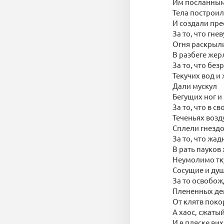
Им посланным
Тела построи
И создали пре
За то, что гнев
Огня раскрыл
В разбеге жерл
За то, что бе
Текучих вод и
Дали мускул
Бегущих ног и
За то, что в с
Теченьях возд
Сплели гнезд
За то, что жад
В рать пауков
Неумолимо т
Сосущие и ду
За то освобо
Плененных д
От клятв поко
А хаос, сжаты
И в пляске вих