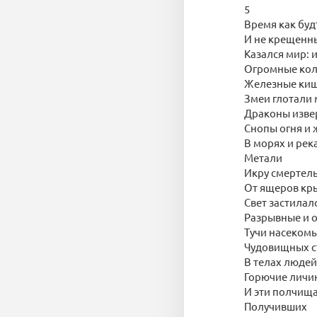
5
Время как буд
И не крещенн
Казался мир: 
Огромные кол
Железные киш
Змеи глотали
Драконы изве
Снопы огня и 
В морях и рек
Метали
Икру смертел
От ящеров кр
Свет застилал
Разрывные и о
Тучи насекомы
Чудовищных с
В телах людей
Горючие личи
И эти полчища
Получивших