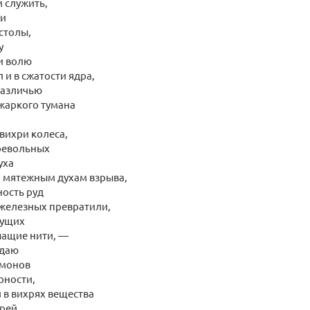
 служить,
ли
столы,
у
и волю
 и в сжатости ядра,
зразличью
 жаркого тумана
 вихри колеса,
воевольных
уха
о мятежным духам взрыва,
ность руд
 железных превратили,
кущих
шащие нити, —
ждаю
емонов
рности,
й в вихрях вещества
рей,