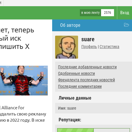
И
Вход
в мою ленту
2576
Об авторе
ет, теперь
ый иск
suare
 лишить X
Профиль
|
Статистика
Последние добавленные новости
Одобренные новости
Френдлента последних новостей
Последние комментарии
Личные данные
lliance for
Имя: suare
 удалить свою рекламу
ю в 2022 году. В иске
Репутация: