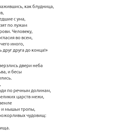
ажившись, как блудница,
в,
едшие с ума,
ьзят по лужам
ови. Человеку,
гласия во всем,
ичего иного,
 друг друга до конца!»
зверзлись двери неба
ва, и бесы
улись.
,
юди по речным долинам,
еликих царств межи,
 земле
 и мышьи тропы,
прожорливых чудовищ:
пища.