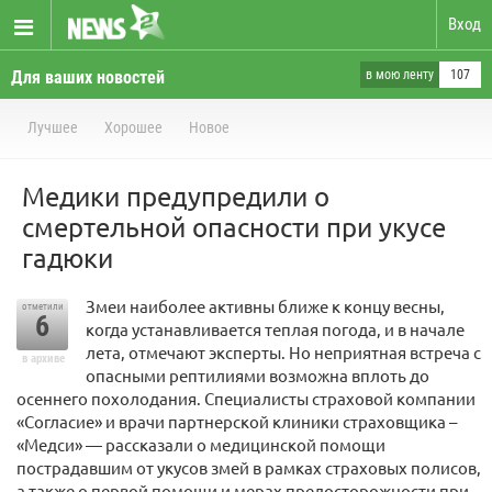
Вход
Для ваших новостей
в мою ленту
107
Лучшее
Хорошее
Новое
Медики предупредили о
смертельной опасности при укусе
гадюки
Змеи наиболее активны ближе к концу весны,
отметили
6
когда устанавливается теплая погода, и в начале
лета, отмечают эксперты. Но неприятная встреча с
в архиве
опасными рептилиями возможна вплоть до
осеннего похолодания. Специалисты страховой компании
«Согласие» и врачи партнерской клиники страховщика –
«Медси» — рассказали о медицинской помощи
пострадавшим от укусов змей в рамках страховых полисов,
а также о первой помощи и мерах предосторожности при