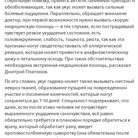
стерильную повязку, принять антигистаминный препарат и
обезболивающее, так как укус может вызвать сильные
болевые ощущения. Параллельно, обращает внимание
доктор, при первой возможности нужно вызвать скорую
медицинскую помощь — в тех случаях, если пострадавший
чувствует резкое ухудшение состояния, есть
головокружение, слабость, тошнота, рвота, так как эти
признаки могут свидетельствовать об аллергической
реакции, которая может привести к анафилактическому
шоку и летальному исходу. При таких обстоятельствах
необходима экстренная медицинская помощь, рассказал
Дмитрий Платонов.
По его словам, укус гадюки может также вызывать местный
некроз тканей, образование пузырей на поврежденном
участке и посинение конечностей, которые могут
сохраняться до 7-10 дней. Специалист подчеркивает, что
даже, если после атаки человек не почувствует
выраженного ухудшения самочувствия, всё равно
обязательно требуется в плановом порядке обратиться к
врачу, который обработает рану, введет
противостолбнячную сыворотку (она обязательна после