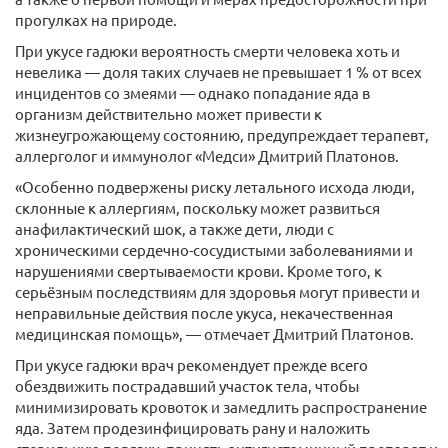
прогулках на природе.
При укусе гадюки вероятность смерти человека хоть и
невелика — доля таких случаев не превышает 1 % от всех
инцидентов со змеями — однако попадание яда в
организм действительно может привести к
жизнеугрожающему состоянию, предупреждает терапевт,
аллерголог и иммунолог «Медси» Дмитрий Платонов.
«Особенно подвержены риску летального исхода люди,
склонные к аллергиям, поскольку может развиться
анафилактический шок, а также дети, люди с
хроническими сердечно-сосудистыми заболеваниями и
нарушениями свертываемости крови. Кроме того, к
серьёзным последствиям для здоровья могут привести и
неправильные действия после укуса, некачественная
медицинская помощь», — отмечает Дмитрий Платонов.
При укусе гадюки врач рекомендует прежде всего
обездвижить пострадавший участок тела, чтобы
минимизировать кровоток и замедлить распространение
яда. Затем продезинфицировать рану и наложить